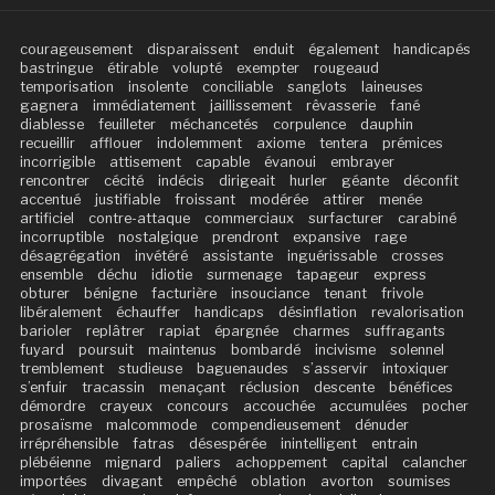
courageusement
disparaissent
enduit
également
handicapés
bastringue
étirable
volupté
exempter
rougeaud
temporisation
insolente
conciliable
sanglots
laineuses
gagnera
immédiatement
jaillissement
rêvasserie
fané
diablesse
feuilleter
méchancetés
corpulence
dauphin
recueillir
afflouer
indolemment
axiome
tentera
prémices
incorrigible
attisement
capable
évanoui
embrayer
rencontrer
cécité
indécis
dirigeait
hurler
géante
déconfit
accentué
justifiable
froissant
modérée
attirer
menée
artificiel
contre-attaque
commerciaux
surfacturer
carabiné
incorruptible
nostalgique
prendront
expansive
rage
désagrégation
invétéré
assistante
inguérissable
crosses
ensemble
déchu
idiotie
surmenage
tapageur
express
obturer
bénigne
facturière
insouciance
tenant
frivole
libéralement
échauffer
handicaps
désinflation
revalorisation
barioler
replâtrer
rapiat
épargnée
charmes
suffragants
fuyard
poursuit
maintenus
bombardé
incivisme
solennel
tremblement
studieuse
baguenaudes
s’asservir
intoxiquer
s’enfuir
tracassin
menaçant
réclusion
descente
bénéfices
démordre
crayeux
concours
accouchée
accumulées
pocher
prosaïsme
malcommode
compendieusement
dénuder
irrépréhensible
fatras
désespérée
inintelligent
entrain
plébéienne
mignard
paliers
achoppement
capital
calancher
importées
divagant
empêché
oblation
avorton
soumises