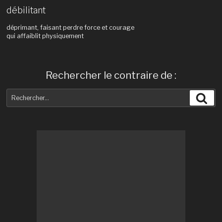
débilitant
déprimant, faisant perdre force et courage
qui affaiblit physiquement
Rechercher le contraire de :
Recherche
Rec
pour
: