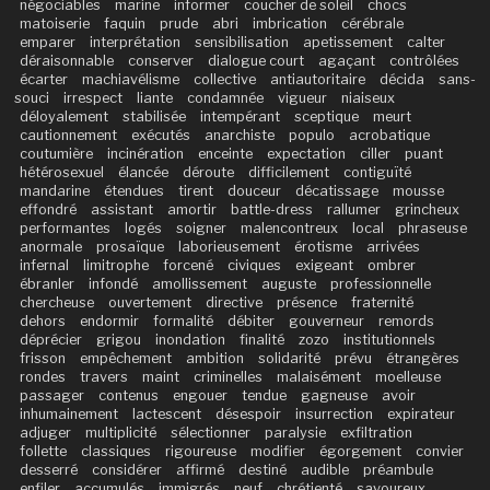
négociables
marine
informer
coucher de soleil
chocs
matoiserie
faquin
prude
abri
imbrication
cérébrale
emparer
interprétation
sensibilisation
apetissement
calter
déraisonnable
conserver
dialogue court
agaçant
contrôlées
écarter
machiavélisme
collective
antiautoritaire
décida
sans-
souci
irrespect
liante
condamnée
vigueur
niaiseux
déloyalement
stabilisée
intempérant
sceptique
meurt
cautionnement
exécutés
anarchiste
populo
acrobatique
coutumière
incinération
enceinte
expectation
ciller
puant
hétérosexuel
élancée
déroute
difficilement
contiguïté
mandarine
étendues
tirent
douceur
décatissage
mousse
effondré
assistant
amortir
battle-dress
rallumer
grincheux
performantes
logés
soigner
malencontreux
local
phraseuse
anormale
prosaïque
laborieusement
érotisme
arrivées
infernal
limitrophe
forcené
civiques
exigeant
ombrer
ébranler
infondé
amollissement
auguste
professionnelle
chercheuse
ouvertement
directive
présence
fraternité
dehors
endormir
formalité
débiter
gouverneur
remords
déprécier
grigou
inondation
finalité
zozo
institutionnels
frisson
empêchement
ambition
solidarité
prévu
étrangères
rondes
travers
maint
criminelles
malaisément
moelleuse
passager
contenus
engouer
tendue
gagneuse
avoir
inhumainement
lactescent
désespoir
insurrection
expirateur
adjuger
multiplicité
sélectionner
paralysie
exfiltration
follette
classiques
rigoureuse
modifier
égorgement
convier
desserré
considérer
affirmé
destiné
audible
préambule
enfiler
accumulés
immigrés
neuf
chrétienté
savoureux