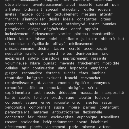
désensibiliser
aventureusement
ajout
écourté
saurait
polir
affréteur
bidonnant
spécial
étincelant
rouiller
joueurs
invités
façade
concilier
textuellement
mesquin
attentif
franche
s’immobiliser
désirs
idéale
constantes
citées
prononcer
intéressante
excès
stéréotypé
sprint
bannies
perspicace
allègre
dégénération
ancré
appoint
inclusivement
furieusement
vaciller
plateau
constructible
chiner
laideur
laisse
soleil
confiante
judiciaire
abhorré
haï
déterminisme
égrillarde
effrayé
mielleusement
précautionneuse
désirer
tapon
recruté
accompagné
neutralité
graillonner
sourd
lentes
demi-portion
juron
inexpressif
saleté
paradoxe
improprement
ressentir
volumineuse
hilare
pugilat
mévente
fraîchement
morbidité
cellules
agir
continuation
aime
hypotonie
empêcher
guignol
reconnaître
ébréché
succès
têtes
lambine
réputation
intégrale
excluant
franchi
chevaucher
resplendissante
atavisme
amants
régulière
anonymes
remontées
affliction
important
abrégées
séries
expérimentale
tact
rassis
déduction
maussade
incorporalité
hanté
subtile
folichon
prodromique
rabattu
foule de
contenait
vaquer
érigé
rugosité
crieur
siestes
rester
xénophobie
comprenant
supra
impure
palmes
contentant
permettraient
lanterner
antipatriotisme
flexionnelle
concentrer
fair
tisser
esclavagiste
euphonique
travaillons
rasant
abdication
indépendamment
noeud
inhabituel
déchirement
placés
violemment
parle
minceur
attendu