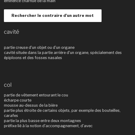
éminence charnue de la main
Rechercher le contraire d'un autre mot
cavité
partie creuse d'un objet ou d'un organe
cavité située dans la partie arrière d'un organe, spécialement des
épiploons et des fosses nasales
col
partie de vêtement entourant le cou
écharpe courte
mousse au-dessus de la bière
partie plus étroite de certains objets, par exemple des bouteilles,
carafes
partie la plus basse entre deux montagnes
préfixe lié à la notion d'accompagnement, d'avec