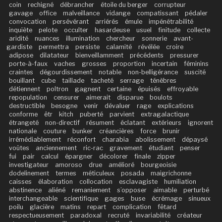
coin
rechigné
débrancher
étoile du berger
corrupteur
gavage
office
malveillance
vidange
compatissant
pédaler
convocation
persévérant
arriérés
émule
impénétrabilité
inquiète
pelote
occulter
hasardeuse
usuel
finitude
collecte
aridité
nuances
illumination
chercheur
sonnerie
avant-
gardiste
permettra
persiste
calamité
révélée
croire
adipose
dilatateur
bienveillamment
précédents
pressurer
porte-à-faux
vaches
grosses
proportion
incertain
féminins
craintes
dégourdissement
notable
non-belligérance
suscité
bouillant
cube
taillade
tacheté
serrage
ténèbres
détiennent
poltron
gagnent
certaine
épuisés
effroyable
repopulation
censurer
aimerait
disparue
boulots
destructible
besogne
venir
dévaluer
rage
explications
conforme
êtr
kitch
puberté
parvient
extragalactique
étrangeté
non-directif
résument
éclatant
extérieurs
ignorent
nationale
couture
bunker
créancières
force
brunir
irrémédiablement
réconfort
charabia
abolissement
dépaysé
voûtes
anciennement
ric-rac
gravement
étudiant
penser
fui
pair
calcul
épargner
décolorer
finale
zipper
investigateur
amoroso
drue
amélioré
bourgeoisie
dodelinement
termes
méticuleux
posada
maigrichonne
caisses
élaboration
collocation
esclavagiste
humiliation
abstinence
aliéné
remaniement
s’opposer
aimable
perturbé
interchangeable
scientifique
gages
buse
écrémage
sinueux
poilu
glacière
matins
repart
complication
fêtard
respectueusement
paradoxal
recruté
invariabilité
créateur