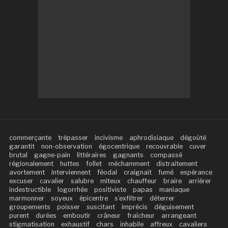
commerçante
trépasser
incivisme
aphrodisiaque
dégoûté
garantit
non-observation
égocentrique
recouvrable
cuver
brutal
gagne-pain
littéraires
gagnants
compassé
régionalement
huttes
follet
méchamment
distraitement
avortement
interviennent
féodal
craignait
fumé
espérance
excuser
cavalier
salubre
miteux
chauffeur
braire
arriérer
indestructible
logorrhée
positiviste
papas
maniaque
marmonner
soyeux
épicentre
s’exfiltrer
déterrer
groupements
poisser
suscitant
imprécis
déguisement
purent
durées
emboutir
crâneur
fraîcheur
arrangeant
stigmatisation
exhaustif
chars
inhabile
affreux
cavaliers