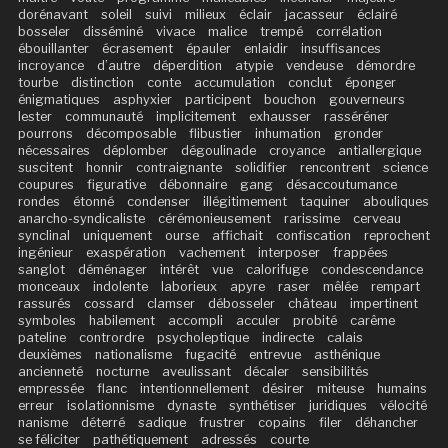
dorénavant
soleil
suivi
milieux
éclair
jacasseur
éclairé
bosseler
disséminé
vivace
malice
trempé
corrélation
ébouillanter
écrasement
épauler
enlaidir
insuffisances
incroyance
d’autre
déperdition
atypie
vendeuse
démordre
tourbe
distinction
conte
accumulation
conclut
éponger
énigmatiques
asphyxier
participent
bouchon
gouverneurs
lester
communauté
implicitement
exhausser
rasséréner
pourrons
décomposable
flibustier
inhumation
gronder
nécessaires
déplomber
dégoulinade
croyance
antiallergique
suscitent
honnir
contraignante
solidifier
rencontrent
science
coupures
figurative
débonnaire
gang
désaccoutumance
rondes
étonné
condenser
illégitimement
taquiner
abouliques
anarcho-syndicaliste
cérémonieusement
rarissime
cerveau
synclinal
uniquement
ourse
affichait
confiscation
reprochent
ingénieur
exaspération
vachement
interposer
frappées
sanglot
déménager
intérêt
vue
calorifuge
condescendance
monceaux
indolente
laborieux
apyre
raser
mêlée
rempart
rassurés
cossard
clamser
débosseler
château
impertinent
symboles
habilement
accompli
acculer
probité
carême
pateline
contrordre
psycholeptique
indirecte
calais
deuxièmes
nationalisme
fugacité
entrevue
asthénique
ancienneté
nocturne
aveulissant
décaler
sensibilités
empressée
flanc
intentionnellement
désirer
miteuse
humains
erreur
isolationnisme
dynaste
synthétiser
juridiques
vélocité
nanisme
déterré
sadique
frustrer
copains
filer
déhancher
se féliciter
pathétiquement
adressés
courte