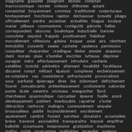
stagnante
gaspiller
plaignant
éboulis
comptait
macrocosmique
recréer
voleuse
chthonien
autant
romanichel
bruyamment
commise
traditionnel
conjecturaux
honteusement
fonctionne
rejeton
déchausser
breveté
pliage
officiellement
perdre
accentuer
actualités
blague
inculper
marier
pilleuse
communisme
contiguïté
géronte
failles
correspondent
abscons
boulimique
industrielle
barioler
consolider
expulsé
frappés
positivement
fiabiliser
morcellement
réflexions
gésine
truquer
axial
airs
rémittent
immobilité
consentir
seules
racheter
opulence
permission
rouspéteur
chapardeur
cradingue
lésine
annuler
esquisse
demi
morale
pluie
s’humilier
inscrites
lutteuse
déprimer
ouragan
mère
affectueusement
introduire
vacherie
satellites
toxicité
périmètre
alternant
invalidité
facétieuse
discerné
rompt
militant
épaissir
complexes
enchérissement
se complaire
vau
coexistence
anfractuosité
provocations
sous
parfumé
épierrage
dires
bie
bidonnant
défrichement
fournir
convaincante
prétentieusement
cochonnerie
saborder
ponte
écale
senestre
onctueux
mangeotter
fjord
chercheuse
spasmodique
cascadeur
épeurer
fouille
azuré
développement
publient
inextirpable
rapatrier
s’isoler
détraction
renforcer
malingre
communément
empaler
broussailleux
publié
inconsidérément
secrètement
apaisement
cambré
foulant
serviteur
donataire
accumulées
brève
traversé
asociabilité
transparaître
imposé
empiffrer
ballotté
scoumoune
inexpressive
gratulation
machisme
maître
voûté
programme
malléables
incendier
majeure