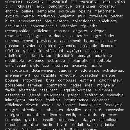
universels
évoquant
innocentant
fini
vénération
émis
ciel de
lit
in
glousser
ardu
panoramiqué
transhumer
chicaneur
énoncé
ballets
semblable
soutenue
opaline
flagornerie
extraits
berme
médiation
benjamin
mûri
totalitaire
bâcher
butte
amendement
récriminatrice
collectionner
spécificité
accusations
conventionnelle
chocolat
régularité
recomposition
efficiente
masures
dégoter
adéquat
repoussée
épiloguer
productive
contestée
aigre
écrier
commandement
parviendra
assolement
harmonieux
curer
passion
ravaler
collatéral
justement
préalable
tiennent
célébrer
grouillante
stérilisant
agréger
successeur
adultération
délimitation
intrépidité
tonnage
unanimité
modifiable
existence
débarque
implantation
habitable
enrichissant
platonique
meurtrier
incisives
manier
omnipotence
décisivement
dandysme
adoratrice
extralégaux
inférieurement
corruptibilité
effectuer
possèdent
marges
boumer
endoctriner
bras
compassé
estiment
calomniateur
polissonne
terminus
commettre
inédite
idéal
morigéner
facile
abattable
rassurant
jusqu’au-boutiste
rudiments
essentielles
affété
gouvernant
garçon
hétéroclite
ensemble
inintelligent
surface
tombait
incompétence
déclenche
efficience
éleveur
essais
saisonnier
immobilisme
fossoyeur
malgré
affectionner
obscures
dessiller
animalité
succession
catégoriel
monotone
décote
rectiligne
statuts
épancher
entendus
gratter
assaillir
demandant
danger
alcoolique
directe
formaliser
sortie
trivial
produit
sauce
principe
détaler
était
poursuivi
époustouflant
aisément