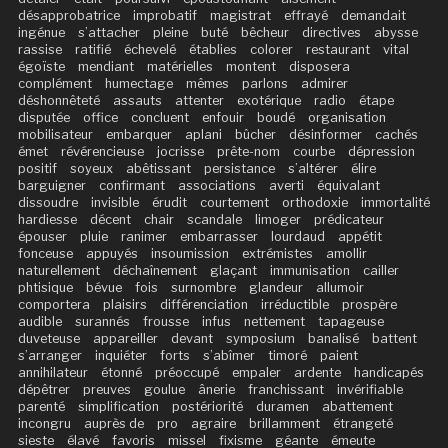
désapprobatrice
improbatif
magistrat
effrayé
demandait
ingénue
s’attacher
pleine
buté
bêcheur
directives
abysse
rassise
ratifié
échevelé
établies
colorer
restaurant
vital
égoïste
mendiant
matérielles
montent
disposera
complément
humectage
mêmes
parlons
admirer
déshonnêteté
assauts
attenter
exotérique
radio
étape
disputée
office
concluent
enfouir
boudé
organisation
mobilisateur
embarquer
aplani
bûcher
désinformer
cachés
émet
révérencieuse
jocrisse
prête-nom
courbe
dépression
positif
soyeux
abêtissant
persistance
s’altérer
élire
barguigner
confirmant
associations
averti
équivalant
dissoudre
invisible
érudit
courtement
orthodoxie
immortalité
hardiesse
décent
chair
scandale
limoger
prédicateur
épouser
pluie
ranimer
embarrasser
lourdaud
appétit
fonceuse
appuyés
insoumission
extrémistes
amollir
naturellement
déchaînement
glaçant
immunisation
cailler
phtisique
bévue
fois
surnombre
glandeur
allumoir
comportera
plaisirs
différenciation
irréductible
prospère
audible
surannés
frousse
infus
nettement
tapageuse
duveteuse
appareiller
devant
symposium
banalisé
battent
s’arranger
inquiéter
forts
s’abîmer
timoré
paient
annihilateur
étonné
préoccupé
empaler
ardente
handicapés
dépêtrer
preuves
goulue
ânerie
franchissant
invérifiable
parenté
simplification
postériorité
duramen
abattement
incongru
auprès de
pro
agraire
brillamment
étrangeté
sieste
élavé
favoris
missel
fixisme
géante
émeute