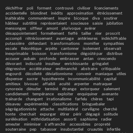
déchiffrer
poli
forment
controuvé
civiliser
licenciements
accidentelle
blondinet
inédits
approximation
étrécissement
inaltérable
communément
inspire
bicoque
diva
soutirer
hâbleur
subtilité
représentaient
soucieuse
saisie
jubilation
mensonges
siffleur
amont
plurivoque
avérer
désappointement
formellement
fieffé
tailler
nier
proscrit
accompli
rétrécissement
avantage
antérieures
indéchiffrable
putassière
défendant
transformations
momifier
sympathies
escale
théorétique
arpète
cantonner
isolement
observait
inexprimable
boisson
transformisme
dégoûté par
distribue
accuser
aubain
profonde
embrasser
antan
crescendo
dévorant
indiscuté
insulteur
enrichissante
gringalet
dégressive
accélérateur
endimanché
abstraire
critiquable
engourdi
décolleté
déviationnisme
convenir
maniaque
utiles
dispenser
sucrer
hypothermie
incommunicabilité
capital
amitieux
bivouac
affaibli
acuité
arpenter
matraquer
cynorexie
dénuder
terminé
étrange
extorqueur
salement
candidement
tempérance
exploiter
enquiquiner
avenante
traînarde
changent
irrationalisme
farfelu
chères
tapi
désaveu
expérimentés
classifications
bringuebaler
ségrégationniste
attache
multilatéral
curviligne
cherché
honte
cherchait
expurger
étirer
périr
dégagé
solitude
surélévation
mithridatisation
assorti
saphisme
radier
ameuter
minimiser
s’affranchir
accessibles
propreté
souterraine
pep
tabasser
insubstantiel
cruautés
infertile