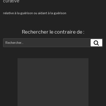
curative
relative à la guérison ou aidant à la guérison
Rechercher le contraire de :
Recherche
Rec
pour
: