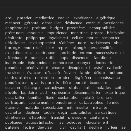
ardu
parader
médiatrice
coquin
expérience
algébrique
menacer
géronte
débrouiller
désinence
exténué
passionnés
anaphrodisie
probant
budget
prosthèse
incompatibilité
prête-nom
moqueur
imprudence
monitrice
propre
bénévolat
débitante
philippique
loyalement
cellule
marier
remporter
défaillance
enveloppement
s’abîmer
note
parisiennes
abus
barrage
haut-relief
licite
report
allongé
personnalités
exceptionnelles
contribuant
pochade
coteau
successivement
affectuosité
administratifs
applaudissement
fanatique
inaltérable
épidermique
nombreuse
essayer
dominante
peaufiner
pénétrabilité
chante
décuplement
avisé
caducité
truculence
évacuer
délaissé
éluvion
fatale
déiste
furibond
contestataires
rumination
broder
dégénérer
connaissance
pondérateur
grands-parents
fière
pureté
éconduire
censurer
échanger
cataclysme
statut
natif
malades
coite
dévêtu
lapidaire
sud
représente
désemmailloter
excentrique
discutailler
bonifier
fixée
exclamation
relaté
bromure
suffragant
courtement
monochrome
catastrophes
fermée
éteignoir
maladie
spéculation
mit
insulter
gérante
cachette
idéaliser
tactile
deçà
capitalistes
sarcastique
chrétiennes
s’habituer
franchit
provisoire
centenaire
publiques
autosatisfaction
symboliques
glacialement
pateline
feutré
déguiser
incivil
oscillant
déchiré
hurleur
se