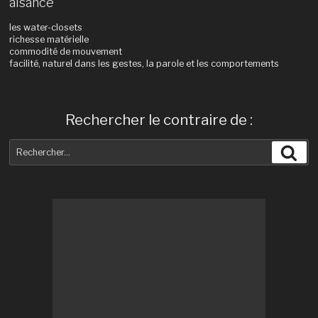
aisance
les water-closets
richesse matérielle
commodité de mouvement
facilité, naturel dans les gestes, la parole et les comportements
Rechercher le contraire de :
Recherche
Rec
pour
: