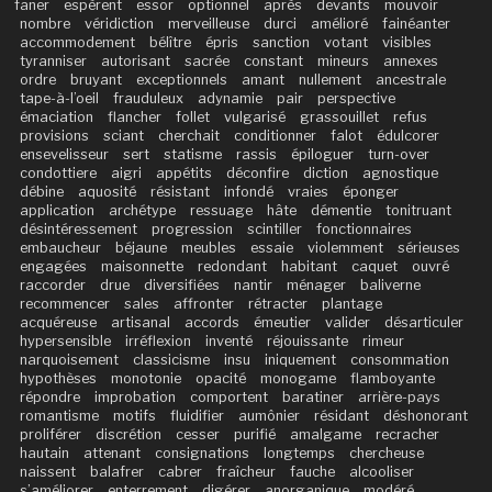
faner
espèrent
essor
optionnel
après
devants
mouvoir
nombre
véridiction
merveilleuse
durci
amélioré
fainéanter
accommodement
bélître
épris
sanction
votant
visibles
tyranniser
autorisant
sacrée
constant
mineurs
annexes
ordre
bruyant
exceptionnels
amant
nullement
ancestrale
tape-à-l’oeil
frauduleux
adynamie
pair
perspective
émaciation
flancher
follet
vulgarisé
grassouillet
refus
provisions
sciant
cherchait
conditionner
falot
édulcorer
ensevelisseur
sert
statisme
rassis
épiloguer
turn-over
condottiere
aigri
appétits
déconfire
diction
agnostique
débine
aquosité
résistant
infondé
vraies
éponger
application
archétype
ressuage
hâte
démentie
tonitruant
désintéressement
progression
scintiller
fonctionnaires
embaucheur
béjaune
meubles
essaie
violemment
sérieuses
engagées
maisonnette
redondant
habitant
caquet
ouvré
raccorder
drue
diversifiées
nantir
ménager
baliverne
recommencer
sales
affronter
rétracter
plantage
acquéreuse
artisanal
accords
émeutier
valider
désarticuler
hypersensible
irréflexion
inventé
réjouissante
rimeur
narquoisement
classicisme
insu
iniquement
consommation
hypothèses
monotonie
opacité
monogame
flamboyante
répondre
improbation
comportent
baratiner
arrière-pays
romantisme
motifs
fluidifier
aumônier
résidant
déshonorant
proliférer
discrétion
cesser
purifié
amalgame
recracher
hautain
attenant
consignations
longtemps
chercheuse
naissent
balafrer
cabrer
fraîcheur
fauche
alcooliser
s’améliorer
enterrement
digérer
anorganique
modéré