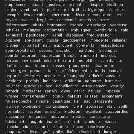
stupidement
chaud
janséniste
pesanteur
inspire
ébullition
expier
verni
néant
pupille
prendrait
catégorique
énormes
occupé
désassembler
chèrement
décents
constatant
crue
royale
reculer
fragiliser
consécutif
austères
reste
délicatement
abats
boutonner
épopée
arrachage
vendeuse
rebelles
mélanger
déclamation
embusquer
barbiturique
sale
exhaustif
pacificateur
pareil
diablesse
fréquentation
opposer
soi-disant
choisir
quotidiennes
impudente
rallumer
lorgner
imparfait
naît
expliquent
congénital
respectueuse
sous-prolétariat
déposé
élévation
méridional
incomplet
sourde
odorant
républicain
bandit
emploient
imprécis
foireux
invraisemblablement
criard
monolithe
essentialiste
durite
ramas
impure
classes
pourvoyeur
hécatombe
surcharges
prenant
balle
précédemment
aboutis
innover
apparié
délicates
accorder
décomposé
adhéré
vassale
médiocre
parfois
inquiétant
affliction
nocturne
fracturer
touchée
gracieuse
axe
débâillonner
attroupement
vestige
rétrécir
médisante
regain
vives
déclic
neuves
imposée
lyrisme
transgression
locaux
défauts
laissez
ascendants
fausse couche
annone
caustique
fier
asc
agissante
journée
biberonner
contagieuse
fuient
abaisses
était
saillir
horripilant
résolue
anarchie
intolérant
excellent
abasourdies
inoccupée
printemps
mouvante
froideur
contrefaite
étiolement
tangible
inaltéré
optimiste
panique
pioncer
franche
cime
culturel
disloquer
flacon
représentera
couperosé
déconsigné
paille
fixés
récalcitrant
inexpert