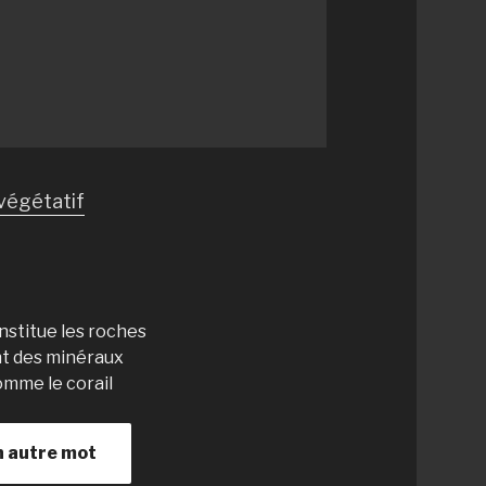
végétatif
nstitue les roches
nt des minéraux
omme le corail
n autre mot