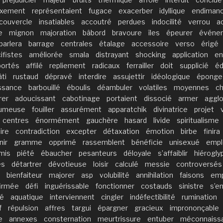
lixement
représentaient
fugace
exacerber
idyllique
endiman
couvercle
insatiables
accoutré
perdues
indocilité
verrou
a
e
mignon
majoration
bâbord
bravoure
îles
épeurer
événe
parlera
barrage
centrales
étalage
accessoire
verso
érigé
ifistes
améliorée
smala
distrayant
shocking
application
en
portés
affilé
repliement
radicaux
ferrailler
doit
supplicié
éd
âti
rustaud
dépravé
interdire
assujettir
idéologique
éponge
ssance
barbouillé
éboulis
déambuler
volatiles
moyennes
ch
rer
adoucissant
cabotinage
portaient
dissocié
armer
aggl
umeuse
fouiller
assurément
apparatchik
divinatrice
projet
centres
énormément
gauchère
hasard
livide
spiritualisme
ire
contradiction
excepter
détaxation
émotion
birbe
finira
nir
gramme
opprimé
rassemblent
bénéficie
unisexué
empl
mis
piété
ébaucher
pesanteurs
déloyale
s’affaiblir
hiérogly
es
détartrer
dévotieuse
loisir
calculé
messie
controversés
bienfaiteur
majorer
asp
volubilité
annihilation
faisons
em
irmée
défi
inguérissable
fonctionner
costauds
sinistre
s’e
té
aquatique
interviennent
cingler
indéfectibilité
rumination
f
répulsion
affres
targui
épargner
gracieux
imprononçable
e
annexes
consternation
meurtrissure
entuber
méconnaiss