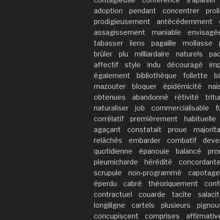
adoption
pendant
concentrer
pro
prodigieusement
antécédemment
assagissement
maniable
envisagé
tabasser
liens
pagaille
mollasse
brûler
plu
milliardaire
naturels
pac
affectif
style
indu
découragé
im
également
bibliothèque
follette
b
mazouter
bloquer
épidémicité
nai
obtenues
abandonné
rétivité
tritu
naturaliser
job
commercialisable
f
corrélatif
premièrement
habituelle
agaçant
constatait
proue
majorita
relâchés
embarder
combatif
deve
quotidienne
épanouie
balancé
pro
pleurnicharde
hérédité
concordant
scrupule
non-programmé
capotage
éperdu
cabré
théoriquement
conf
contractuel
couarde
tacite
salaci
longiligne
cartels
plusieurs
pignou
concupiscent
comprises
affirmativ