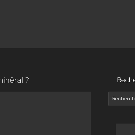
minéral ?
Reche
Recherche
pour
: