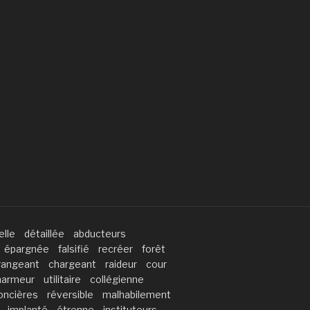
elle
détaillée
abducteurs
épargnée
falsifié
recréer
forêt
rangeant
chargeant
raideur
cour
harmeur
utilitaire
collégienne
oncières
réversible
malhabilement
implanté
étrenne
instituteurs