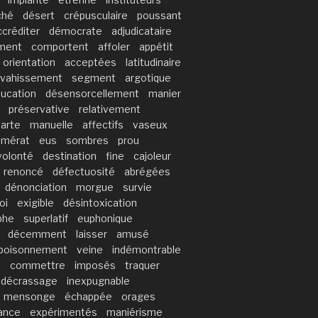
ché
désert
crépusculaire
poussant
ccréditer
démocrate
adjudicataire
ment
comportent
affoler
appétit
orientation
acceptées
latitudinaire
vahissement
segment
argotique
ucation
désensorcellement
manier
préservative
relativement
arte
manuelle
affectifs
vaseux
omérat
eus
sombres
prou
volonté
destination
fine
cajoleur
renoncé
défectuosité
abrégées
dénonciation
morgue
survie
oi
exigible
désintoxication
phe
superlatif
euphonique
décemment
laisser
amusé
poisonnement
veine
indémontrable
n
commettre
imposés
traquer
décrassage
inexpugnable
mensonge
échappée
orages
ance
expérimentés
maniérisme