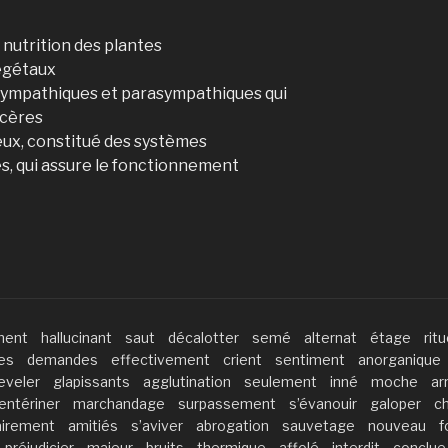
a nutrition des plantes
végétaux
ympathiques et parasympathiques qui
scères
veux, constitué des systèmes
, qui assure le fonctionnement
ment
hallucinant
saut
décalotter
semé
alternat
étage
ritu
res
demandes
effectivement
crient
sentiment
anorganique
eveler
glapissants
agglutination
seulement
inné
moche
ar
entériner
marchandage
surpassement
s’évanouir
galoper
c
airement
amitiés
s’aviver
abrogation
sauvetage
nouveau
f
préjudicier
majeur
bruits
thermique
affolé
interdit
conclue