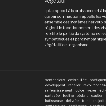
végétatif
qui a rapport à la croissance et à l
qui par son inaction rappelle les 
ensemble des systèmes nerveux s
règlent le fonctionnement des vi
relatif à la partie du système ner
sympathiques et parasympathiques
végétatif de l'organisme
sentencieux
embrouillée
poétique
développent
rebeller
révolutionnai
raffermissement
dolce
vexer
éch
partagée
feeling
pédant
exulter
bâtisseuse
délivrée
tronc
majorit
contagieuse
conférence
s’apaiser