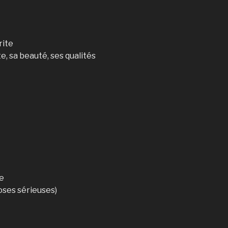
rite
e, sa beauté, ses qualités
ie
oses sérieuses)