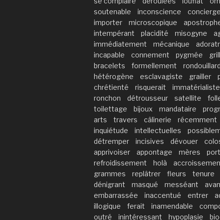
se complaire
déroulées
loufiat
om
soutenable
inconscience
concierg
importer
microscopique
apostroph
intempérant
placidité
misogyne
a
immédiatement
mécanique
adoratr
incapable
connement
pygmée
gril
bracelets
formellement
rondouillar
hétérogène
esclavagiste
grailler
chrétienté
risquerait
immatérialiste
ronchon
détrousseur
satellite
foll
toilettage
bijoux
mandataire
prog
arts
travers
câlinerie
récemment
inquiétude
intellectuelles
possible
détremper
incisives
dévouer
colo
apprivoiser
appontage
mères
por
refroidissement
holà
accroissemen
grammes
replâtrer
fleurs
tenure
dénigrant
masqué
messéant
avan
embarrassée
inaccentué
entrer
a
illogique
ferait
inamendable
compo
outré
inintéressant
hypoplasie
bi