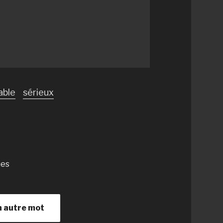
able
sérieux
ues
n autre mot