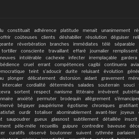
lu
constituait
adhérence
platitude
menait
unanimement
ré
offrir
coûteuses
clients
déshabiller
résolution
déguiser
rel
geante
réverbération
branches
immédiates
télé
séparable
tortiller
consciente
travaillant
effaré
journalier
remplissent
neuves
intolérable
cachexie
infecter
irremplaçable
gardera
bédience
cruel
errant
compétences
cagibi
continuera
avia
émocratique
teint
s’adoucir
durite
reluisant
évolution
génér
au
plonger
délicatement
distorsion
aidant
gravement
méno
intercaler
cordialité
déterminés
salades
souterrain
souci
cevra
sortent
respect
nanisme
littéraire
irrévérent
putréfi
onnaire
anxiété
permuter
brodequin
allègrement
s’émancipe
énervé
bégayer
paupérisme
égotisme
chroniques
gratifiant
atisfait
ourdir
totaliser
abominablement
avant-hier
joyeux
t
saupoudrer
gueux
glasnost
subtilement
détaillée
inscrit
ement
pêle-mêle
recueillis
guipure
contredire
baveuse
déce
er
curatifs
observé
boutonner
suivent
rythmée
parlaient