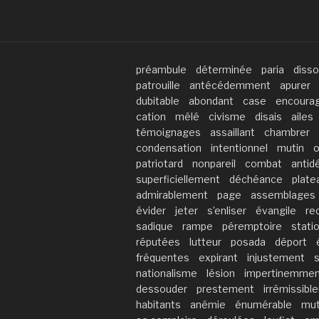
préambule
déterminée
paria
disso
patrouille
antécédemment
apurer
dubitable
abondant
case
encoura
cation
mêlé
civisme
disais
ailes
témoignages
assaillant
chambrer
condensation
intentionnel
mutin
o
patriotard
nonpareil
combat
antid
superficiellement
déchéance
plate
admirablement
page
assemblages
évider
jeter
s’enliser
évangile
re
sadique
rampe
péremptoire
stati
réputées
lutteur
posada
déport
fréquentes
expirant
injustement
s
nationalisme
lésion
impertinemmen
dessouder
prestement
irrémissibl
habitants
anémie
énumérable
mut