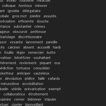
ut
intello
fourberie
miraculé
colloque
honteux
minorer
ant
ignoble
délégataire
lobale
gros mot
joindre
assurés
préciation
efficiente
douche
rtance
substantiel
crimes
tageux
obscurcir
petitesse
bariolage
discrétionnaire
ssor
vexante
lancement
pareille
ités
calciner
absent
accueilli
hardi
n
fouille
léger
remercier
butte
ivatiser
bénéficier
souhaitant
chèrement
reviennent
piquant
eus
édiction
tortueux
consolider
acketteur
anticiper
cauteleux
in
dévolution
philtre
faillir
cafards
mésestime
accréditation
badin
stérile
prévarication
exempt
r
collaboratrice
étroitement
nopinée
cerner
bidonner
stipuler
rtuer
ciseler
bienveillant