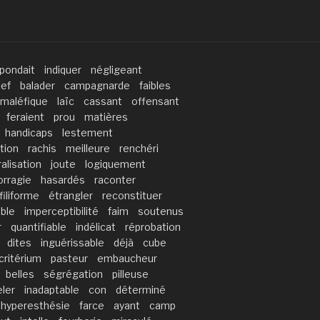
pondait
indiquer
négligeant
ief
balader
campagnarde
faibles
maléfique
laïc
cassant
offensant
feraient
prou
matières
handicaps
lestement
tion
rachis
meilleure
renchéri
alisation
joute
logiquement
rragie
hasardés
raconter
filiforme
étrangler
reconstituer
able
imperceptibilité
faim
soutenus
r
quantifiable
indélicat
réprobation
dites
inguérissable
déjà
cube
critérium
pasteur
embaucheur
belles
ségrégation
pilleuse
ler
inadaptable
con
déterminé
hyperesthésie
farce
ayant
camp