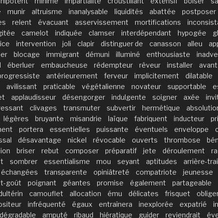
nipotent
minime
impartialité
croustillant
extensif
boiser
sa
e
munir
altruisme
inanalysable
liquidités
abattée
postposer
es
relent
évacuant
asservissement
mortifications
inconsist
gitée
camelot
indiquée
clamser
interdépendant
hypogée
g
ice
intervention
joli
clapir
distinguer de
canasson
alleu
ap
ler
blocage
immigrant
démuni
illuminé
enthousiaste
inadve
d
éberluer
embaucheuse
rédempteur
rêveur
installer
avan
progressiste
antérieurement
ferveur
implicitement
dilatable
avilissant
praticable
végétalienne
novateur
supportable
e
et
applaudisseur
désengorger
indulgente
soigner
axée
inv
ressant
clivages
transmuter
subvertir
hermétique
absolutio
légères
bruyante
misandrie
laïque
fabriquent
inducteur
pr
ment
portera
essentielles
puissante
éventuels
enveloppe
ssal
désavantage
nickel
révocable
ouverts
thrombose
bén
tion
briser
rebut
composer
préparatif
jete
déroulement
r
t
sombrer
essentialisme
mou
seyant
aptitudes
arrière-tra
échangées
transparente
opiniâtreté
compatriote
jeunesse
t-goût
poignant
géantes
promise
également
partageable
dultérin
camouflet
allocation
ému
délicates
frisquet
oblige
siteur
infréquenté
égaux
entraînera
inexplorée
expatrié
i
odégradable
amputé
ribaud
hiératique
guider
reviendrait
éve