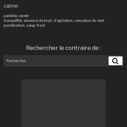
calme
paisible, serein
tranquillité, absence de bruit, d'agitation, cessation du vent
pondération, sang-froid
Rechercher le contraire de :
Recherche
Rec
pour
: