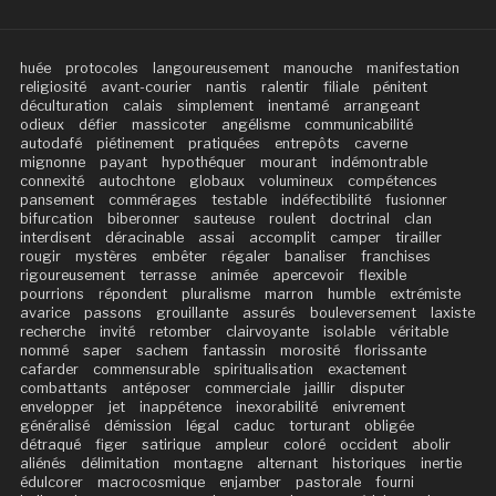
huée
protocoles
langoureusement
manouche
manifestation
religiosité
avant-courier
nantis
ralentir
filiale
pénitent
déculturation
calais
simplement
inentamé
arrangeant
odieux
défier
massicoter
angélisme
communicabilité
autodafé
piétinement
pratiquées
entrepôts
caverne
mignonne
payant
hypothéquer
mourant
indémontrable
connexité
autochtone
globaux
volumineux
compétences
pansement
commérages
testable
indéfectibilité
fusionner
bifurcation
biberonner
sauteuse
roulent
doctrinal
clan
interdisent
déracinable
assai
accomplit
camper
tirailler
rougir
mystères
embêter
régaler
banaliser
franchises
rigoureusement
terrasse
animée
apercevoir
flexible
pourrions
répondent
pluralisme
marron
humble
extrémiste
avarice
passons
grouillante
assurés
bouleversement
laxiste
recherche
invité
retomber
clairvoyante
isolable
véritable
nommé
saper
sachem
fantassin
morosité
florissante
cafarder
commensurable
spiritualisation
exactement
combattants
antéposer
commerciale
jaillir
disputer
envelopper
jet
inappétence
inexorabilité
enivrement
généralisé
démission
légal
caduc
torturant
obligée
détraqué
figer
satirique
ampleur
coloré
occident
abolir
aliénés
délimitation
montagne
alternant
historiques
inertie
édulcorer
macrocosmique
enjamber
pastorale
fourni