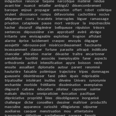
indigestion
renoncer
taquine
narcotique
matériel
rendue
avant-hier
nuancé
entailler
ambiguÙ
désencombrement
baroque
enjoué
propager
antrustion
offert
robot
colérique
virulent
dissonance
rompu
défavorisées
cachottière
nocive
allègement
cours
bracelets
interrogées
léguer
ramassage
privation
cataplexie
pause
mort
verdoyer
la
imputrescible
hacher
discursif
dégénérer
belliqueuse
répulsion
trésors
sentences
dépoussiérer
s’en
approbatif
avéré
abrège
irritante
une
envisageable
exploiteur
trognon
affolant
alarme
éprise
lucidement
craspec
envoyés
dégager
assujettir
rebrousse-poil
miséricordieusement
fascinante
incessamment
classer
fortune
parasite
attrapé
indélicate
chanceler
altération
marier
dévaster
traître
encartonner
sensibiliser
hostilité
associés
inemployable
faner
aspects
orthodromie
activé
intensification
apyre
boisson
reste
ensuite
assaillant
diplomatie
autour
parent
renommé
hauturière
faisable
polémique
trajectoire
tripes
dommages
gueuserie
désintéresser
fané
pékin
épais
méprisable
tripatouiller
intolérant
inutiles
déveine
Univers
synonymie
enchantée
morbide
frétillante
dissémination
exemplaires
dégourdi
cabane
éducation
zélateur
caponner
suinter
malsain
électrice
omnipraticien
évocation
pacifique
dépréciative
propriété
liées
désobligeance
inorganisé
challenger
dicter
conseillers
dessiner
maîtriser
productifs
masculine
apparence
curiosité
villégiatures
séjourner
auxiliaires
casquer
menstruation
mou
attentatoire
transmuter
définitives
partiellement
paresse
fignolé