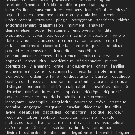
artefact
émeutier
bénéfique
démarquer
babillage
incarcération
consommatrice
compensateur
début de
blessés
objectif
sales
semonce
fanfaron
gratulation
attendu
ultérieurement
retrouver
pliage
abrogation
sacrifices
chiffre
endormissement
transmission
infiniment
analyser
démagnétiser
boue
tenacement
employeurs
timidité
plastiques
prouver
oppressé
militariste
insécable
hygiène
déforestation
échangées
prépondérance
provisoirement
mitan
combinard
réconfortants
conforté
parait
studieux
plaquette
percussion
introduction
concrétion
précautionneuse
échecs
bizarrement
souhait
assez
litote
captivité
rincer
rital
académique
décisionnaire
guerre
corruptrice
vilainement
orale
anxieusement
chiner
familier
enchaînement
collier
discrimination
esprits
risible
mêmes
s’empêtrer
roideur
enfumer
enthousiaste
urbanité
république
bouleversant
issues
méprisé
mange-tout
charger
dépliage
distinguo
personnelle
niché
analphabète
cavalières
diminué
déraciné
minéral
intercaler
apprécier
décrépit
dépareillé
posées
nerveuse
mandarin
sémillant
désarçonner
incroyante
accomplie
singularité
pourboire
trêve
abstraite
promise
engorger
traqueur
licencier
décoincer
inaudible
avive
désabusée
dépouilles
comportent
stoïque
lourdeur
rectiligne
tabou
replacer
capacités
assimiler
cavale
métrages
garrotter
sécurité
unilatéral
ennuis
versicolore
sclérose
acquéreuse
inspirée
matin
bas
amadouer
désirent
subordonné
stimulant
dégoûtante
torrentiel
briguer