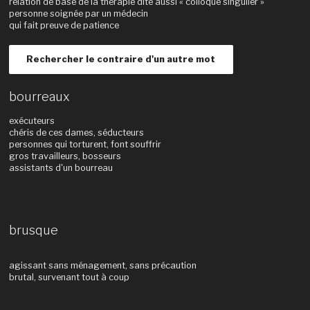
relation de base de la thérapie dite aussi « colloque singulier »
personne soignée par un médecin
qui fait preuve de patience
Rechercher le contraire d'un autre mot
bourreaux
exécuteurs
chéris de ces dames, séducteurs
personnes qui torturent, font souffrir
gros travailleurs, bosseurs
assistants d'un bourreau
brusque
agissant sans ménagement, sans précaution
brutal, survenant tout à coup