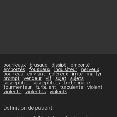
bourreaux
brusque
dissipé
emporté
emportés
fougueux
inquisiteur
nerveux
bourreau
cinglant
coléreux
irrité
martyr
prompt
vendeur
vif
sujet
sujets
susceptible
susceptibles
tortionnaire
tourmenteur
turbulent
turbulente
violent
violente
violentes
violents
Définition de patient :