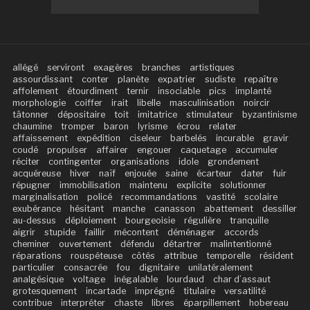
allégé
serviront
exagères
branches
artistiques
assourdissant
conter
planète
expatrier
sudiste
repaître
affolement
étourdiment
ternir
insociable
pics
implanté
morphologie
coiffer
irait
libelle
masculinisation
noircir
tâtonner
dépositaire
toit
imitatrice
stimulateur
byzantinisme
chaumine
tromper
baron
lyrisme
écrou
relater
affaissement
expédition
ciseleur
barbelés
incurable
gravir
coudé
propulser
affairer
engouer
caquetage
accumuler
réciter
contingenter
organisations
idole
grondement
acquéreuse
hiver
naïf
enjouée
saine
écarteur
dater
fuir
répugner
immobilisation
maintenu
explicite
solutionner
marginalisation
policé
recommandations
vastité
scolaire
exubérance
hésitant
manche
canasson
abattement
dessiller
au-dessus
déploiement
bourgeoisie
régulière
tranquille
aigrir
stupide
faillir
mécontent
déménager
accords
cheminer
ouvertement
défendu
détartrer
malintentionné
réparations
rouspéteuse
côtés
attribue
temporelle
résident
particulier
consacrée
fou
dignitaire
unilatéralement
analgésique
voltage
inégalable
lourdaud
char d’assaut
grotesquement
incartade
imprégné
titulaire
versatilité
contribue
interpréter
chaste
libres
éparpillement
hobereau