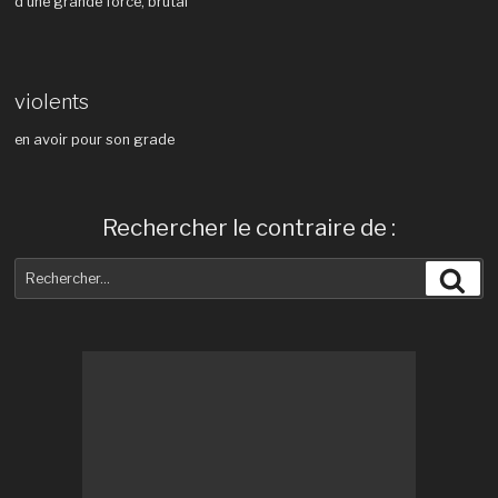
d'une grande force, brutal
violents
en avoir pour son grade
Rechercher le contraire de :
Recherche
Rec
pour
: