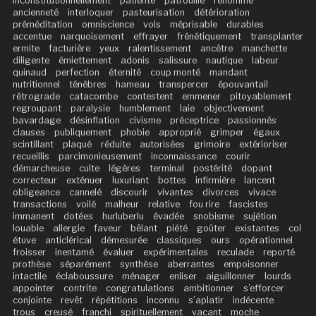
inconstitutionnellement
patiente
patrouille
renommé
ancienneté
interloquer
pasteurisation
détérioration
préméditation
omniscience
vols
méprisable
durables
accentue
narquoisement
effrayer
frénétiquement
transplanter
ermite
facturière
yeux
ralentissement
ancêtre
manchette
diligente
émiettement
adonis
salissure
nautique
labeur
quinaud
perfection
éternité
coup monté
mandant
nutritionnel
ténèbres
hameau
transpercer
épouvantail
rétrograde
catacombe
contestent
emmener
pitoyablement
regroupant
paralysie
humblement
laie
objectivement
bavardage
désinflation
civisme
préceptrice
passionnés
clauses
publiquement
phobie
approprié
grimper
égaux
scintillant
plaqué
réduite
autorisées
grimoire
extérioriser
recueillis
parcimonieusement
inconnaissance
courir
démarcheuse
culte
légères
terminal
postérité
dopant
correcteur
exténuer
luxuriant
bottes
infirmière
lancent
obligeance
cannelé
discourir
vivantes
divorces
vivace
transactions
voilé
malheur
relative
fou rire
fascistes
immanent
dotées
hurluberlu
évadée
snobisme
sujétion
louable
allergie
faveur
bêlant
piété
goûter
existantes
col
étuve
anticlérical
démesurée
classiques
ours
opérationnel
froisser
inentamé
évaluer
expérimentales
reculade
reporté
prothèse
séparément
synthèse
aberrantes
empoisonner
intactile
éclaboussure
ménager
enliser
aiguillonner
lourds
appointer
contrite
congratulations
ambitionner
s’efforcer
conjointe
revêt
répétitions
inconnu
s’aplatir
indécente
trous
creusé
franchi
spirituellement
vacant
moche