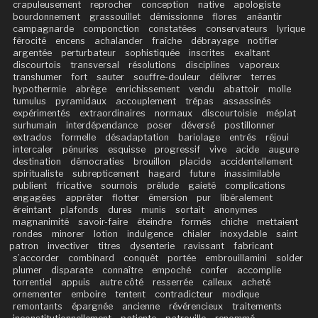
crapuleusement
reprocher
conception
native
apologiste
bourdonnement
grassouillet
démissionne
flores
anéantir
campagnarde
componction
constatées
conservateurs
lyrique
férocité
encens
achalander
fraîche
débrayage
notifier
argentée
perturbateur
sophistiquée
inscrites
exaltant
discourtois
transversal
résolutions
disciplines
vaporeux
transhumer
fort
sauter
souffre-douleur
délivrer
terres
hypothermie
abrège
enrichissement
vendu
abattoir
molle
tumulus
pyramidaux
accouplement
trépas
assassinés
expérimentés
extraordinaires
normaux
discourtoisie
méplat
surhumain
interdépendance
poser
déversé
postillonner
extrados
formelle
désadaptation
bariolage
entrés
réjoui
intercaler
pénuries
esquisse
progressif
vive
acide
augure
destination
démocraties
brouillon
placide
accidentellement
spiritualiste
subrepticement
hagard
future
inassimilable
publient
fricative
sournois
prélude
gaieté
complications
engagées
apprêter
flotter
émersion
pur
libéralement
éreintant
plafonds
dures
munis
sortait
anonymes
magnanimité
savoir-faire
éteindre
formés
chiche
mettaient
rondes
minorer
lotion
indulgence
chialer
inoxydable
saint
patron
invectiver
titres
dysenterie
ravissant
fabricant
s’accorder
combinard
conquêt
portée
embrouillamini
solder
plumer
disparate
connaître
empoché
confer
accomplie
torrentiel
appuis
autre côté
resserrée
calleux
acheté
ornementer
emboire
tentent
contradicteur
modique
remontants
épargnée
ancienne
révérencieux
traitements