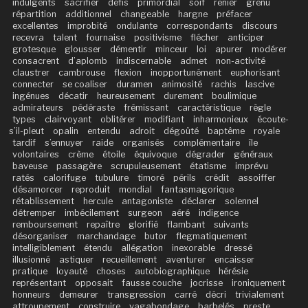
indulgents
sacrifier
défis
primordial
soif
renier
grenu
répartition
additionnel
changeable
hargne
préfacer
excellentes
improbité
ondulante
correspondants
discours
recevra
talent
fournaise
positivisme
flécher
anticiper
grotesque
glousser
démentir
minceur
loi
apurer
modérer
consacrent
d’aplomb
indiscernable
admet
non-activité
claustrer
cambrouse
flexion
inopportunément
euphorisant
connecter
se coaliser
duramen
animosité
rachis
lascive
ingénues
décatir
heureusement
durement
boulimique
admirateurs
pédéraste
frémissant
caractéristique
règle
types
clairvoyant
oblitérer
modifiant
inharmonieux
écoute-
s’il-pleut
opalin
entendu
adroit
dégoûté
baptême
royale
tardif
s’ennuyer
raide
organisés
complémentaire
île
volontaires
crème
étoile
équivoque
dégrader
généraux
baveuse
passagère
scrupuleusement
étatisme
imprévu
ratés
calorifuge
tubulure
timoré
périls
crédit
assoiffer
désamorcer
reproduit
mondial
fantasmagorique
rétablissement
hercule
antagoniste
déclarer
solennel
détremper
imbécilement
surgeon
aéré
indigence
remboursement
repaître
glorifié
flambant
suivants
désorganiser
marchandage
butor
flegmatiquement
intelligiblement
étendu
allégation
inexorable
dressé
illusionné
astiquer
recueillement
aventurer
encaisser
pratique
loyauté
choses
autobiographique
hérésie
représentant
opposait
fausse couche
jocrisse
ironiquement
honneurs
demeurer
transgression
carré
décri
trivialement
attroupement
construire
vagabondage
barbelés
preste