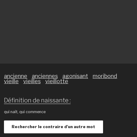
ancienne
anciennes
agonisant
moribond
vieille
vieilles
vieillotte
Définition de naissante :
qui naît, qui commence
Rechercher le contraire d'un autre mot