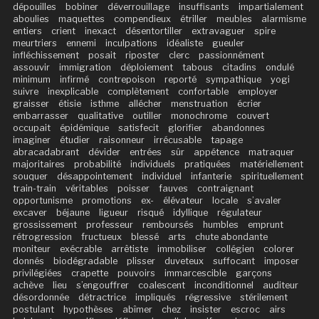
dépouilles
bobiner
déverrouillage
insuffisants
impartialement
aboulies
maquettes
compendieux
étriller
meubles
alarmisme
entiers
crient
inexact
désentortiller
extravaguer
spire
meurtriers
ennemi
inculpations
idéaliste
gueuler
infléchissement
posait
riposter
clerc
passionnément
assouvir
immigration
déploiement
tabous
citadins
ondulé
minimum
infirmé
contrepoison
reporté
sympathique
yogi
suivre
inexplicable
complètement
confortable
employer
graisser
étisie
isthme
allécher
menstruation
écrier
embarrasser
qualitative
outiller
monochrome
couvert
occupait
épidémique
satisfecit
glorifier
abandonnes
imaginer
étudier
raisonneur
irrécusable
tapage
abracadabrant
dévider
entrées
sûr
appétence
matraquer
majoritaires
probabilité
individuels
pratiquées
matériellement
souquer
désappointement
individuel
infanterie
spirituellement
train-train
véritables
poisser
fauves
contraignant
opportunisme
promotions
ex-
élévateur
locale
s’avaler
excaver
béjaune
ligueur
risqué
idyllique
régulateur
grossissement
professeur
remboursés
humbles
emprunt
rétrogression
fructueux
blessé
arts
chute abondante
moniteur
exécrable
arrêtiste
immobiliser
collégien
colorer
donnés
biodégradable
plisser
duveteux
suffocant
imposer
privilégiées
crapette
pouvoirs
immarcescible
garçons
achève
lieu
s’engouffrer
coalescent
inconditionnel
auditeur
désordonnée
détractrice
impliqués
régressive
stérilement
postulant
hypothèses
abîmer
chez
insister
escroc
airs