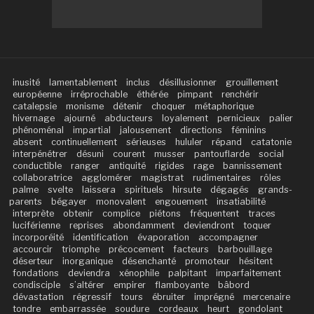
inusité
lamentablement
inclus
désillusionner
grouillement
européenne
irréprochable
éthérée
pimpant
renchérir
catalepsie
monisme
détenir
choquer
métaphorique
hivernage
ajourné
abducteurs
loyalement
pernicieux
palier
phénoménal
impartial
jalousement
directions
féminins
absent
continuellement
sérieuses
hululer
répand
catatonie
interpénétrer
désuni
courent
musser
pantouflarde
social
conductible
ranger
antiquité
rigides
rage
bannissement
collaboratrice
agglomérer
magistrat
rudimentaires
rôles
palme
svelte
laissera
spirituels
hirsute
dégagés
grands-
parents
bégayer
monovalent
engouement
insatiabilité
interprète
obtenir
complice
piétons
fréquentent
traces
luciférienne
reprises
abondamment
deviendront
toquer
incorporéité
identification
évaporation
accompagner
accourcir
triomphe
précocement
facteurs
barbouillage
déserteur
inorganique
désenchanté
promoteur
hésitent
fondations
deviendra
xénophile
palpitant
imparfaitement
condisciple
s’altérer
empirer
flamboyante
bâbord
dévastation
régressif
tours
ébruiter
imprégné
mercenaire
tondre
embarrassée
soudure
cordeaux
heurt
gondolant