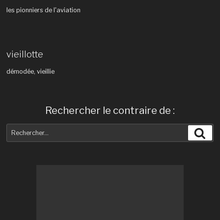
les pionniers de l'aviation
vieillotte
démodée, vieillie
Rechercher le contraire de :
Recherche
Rec
pour
: