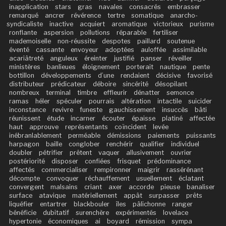
inapplication
stars
gras
navales
consacrés
embrasser
remarqué
ancrer
révérence
tertre
somatique
anarcho-
syndicaliste
inactive
acquiert
aromatique
victorieux
purisme
ronflante
aspersion
pollutions
réparable
fertiliser
mademoiselle
non-réussite
despotes
paillard
soutenue
éventé
cassante
envoyeur
adoptées
auloffée
assimilable
acariâtreté
anguleux
éreinter
justifié
panser
réveiller
ministères
banlieues
éloignement
porterait
nautique
pente
bottillon
développements
d’une
rendaient
décisive
favorisé
distributeur
prédicateur
déboire
sincérité
désopilant
nombreux
terminal
timbre
effleurir
dénatter
semonce
ramas
héler
spéculer
pourrais
altération
intactile
suicider
inconstance
revivre
funeste
gauchissement
insuccès
bâti
réunissent
étude
incarner
écouter
épaisse
platiné
affectée
haut
approuve
représentants
coïncident
levée
inébranlablement
perméable
démissions
paiements
puissants
harpagon
baille
conglober
renchérir
qualifier
individuel
doubler
pétrifier
prêtent
vaquer
allusivement
ouvrier
postériorité
disposer
confiées
frisquet
prédominance
affectés
commercialiser
rempironner
maigrir
rassérénant
décompte
convoquer
réchauffement
usuellement
éclatant
convergent
malsains
criant
axer
accorde
pieuse
banaliser
surface
atavique
matériellement
appât
surpasser
prêts
liquéfier
entartrer
blackbouler
îles
pâlichonne
ranger
bénéficie
dubitatif
surenchère
expérimentés
lovelace
hypertonie
économiques
ai
boyard
rémission
sympa