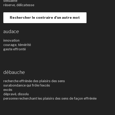
sexualité
réserve, délicatesse
Rechercher le contraire d'un autre mot
audace
innovation
courage, témérité
geste effronté
débauche
recherche effrénée des plaisirs des sens
surabondance qui frôle l'excès
excès
dépravé, dissolu
personne recherchant les plaisirs des sens de façon effrénée