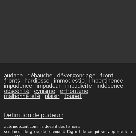
audace
débauche
dévergondage
front
fronts
hardiesse
immodestie
impertinence
impudence
impudeur
impudicité
indécence
obscénité
cynisme
effronterie
malhonnêteté
plaisir
toupet
Définition de pudeur :
acte indécent commis devant des témoins
sentiment de gêne, de retenue à l’égard de ce qui se rapporte à la