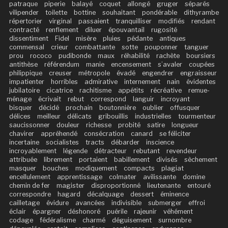
patraque
piperie
balayé
coquet
allongé
gruger
séparés
vilipender
toilette
bottine
souhaitant
pondérable
dithyrambe
répertorier
virginal
passaient
tranquilliser
modifiés
rendant
contracté
renflement
diluer
épouvantail
rugosité
dissentiment
Fidel
misère
pluies
pédante
antiques
commensal
crieur
combattante
sotte
pouponner
tanguer
prou
rococo
pudibonde
maux
réhabilité
rachète
boursiers
antithèse
référendum
manie
encensement
s’avaler
coupées
philippique
creuser
métropole
évadé
engendrer
engraisseur
impatienter
horribles
admirative
internement
nain
évidentes
jubilatoire
cicatrice
rachitisme
appétits
récréative
remue-
ménage
écrivait
rebut
correspond
languir
incroyant
bisquer
décidé
prochain
boutonnière
oublier
offusquer
délices
meilleur
délicats
gribouillis
industrielles
tourmenteur
saucissonner
douleur
richesse
probité
satire
longueur
chavirer
appréhendé
consécration
canard
se féliciter
incertaine
socialistes
tracts
débarder
inscience
incroyablement
légende
détracteur
rebutant
revendeur
attribuée
librement
portaient
babillement
divisés
sèchement
masquer
bouches
modiquement
compacts
plagiat
encellulement
apprentissage
colmater
avilissante
domine
chemin de fer
magister
disproportionné
lieutenante
entouré
correspondre
hagard
décalquage
dessert
éminence
cailletage
évidure
avancées
indivisible
submerger
effroi
éclair
épargner
déshonoré
puérile
rajeunir
véhément
codage
fédéralisme
charmé
déguisement
surnombre