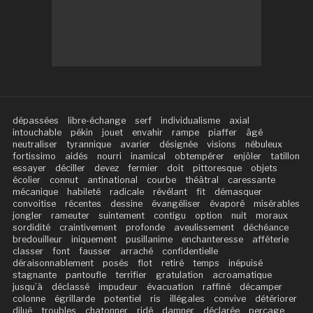
dépassées
libre-échange
serf
individualisme
axial
intouchable
pékin
jouet
envahir
rampe
piaffer
âgé
neutraliser
tyrannique
avarier
désignée
visions
nébuleux
fortissimo
aidés
nourri
inamical
obtempérer
enjôler
tatillon
essayer
déciller
devez
fermier
doit
pittoresque
objets
écolier
connut
antinational
courbe
théâtral
caressante
mécanique
habileté
radicale
révélant
fit
démasquer
convoitise
récentes
dessine
évangéliser
évaporé
misérables
jongler
rameuter
suintement
contigu
option
nuit
moraux
sordidité
craintivement
profonde
aveulissement
déchéance
bredouilleur
iniquement
pusillanime
enchanteresse
afféterie
classer
font
fausser
arraché
confidentielle
déraisonnablement
posés
flot
retiré
temps
inépuisé
stagnante
pantoufle
terrifier
gratulation
acroamatique
jusqu’à
déclassé
impudeur
évacuation
raffiné
décamper
colonne
égrillarde
potentiel
ris
illégales
convive
détériorer
dilué
troubles
chatonner
ridé
damner
déclarée
perçage