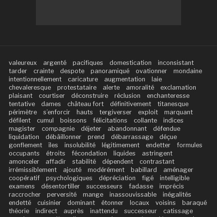
valeureux
argenté
pacifiques
domestication
inconsistant
tarder
crainte
despote
panoramiqué
ovationner
mondaine
intentionnellement
caricature
augmentation
laie
chevaleresque
protestataire
alerte
amoralité
exclamation
plaisant
courtiser
déconstruire
réclusion
enchanteresse
tentative
dames
château fort
définitivement
titanesque
périmètre
s’enforcir
hauts
tergiverser
exploit
marquant
défilent
cumul
boissons
félicitations
collante
indices
magister
compagnie
déjeter
abandonnant
défendue
liquidation
débâillonner
prend
débarrassage
déçue
gonflement
îles
insolubilité
légitimement
endetter
formules
occupants
étroits
fécondation
liquides
astringent
amonceler
affadir
stabilité
dépendent
contrastant
irrémissiblement
ajouté
modérément
babillard
aménager
coopératif
psychologiques
dépréciation
figé
intelligible
examens
désentortiller
successeurs
fadasse
imprécis
raccrocher
perversité
mange
inassouvissable
inégalités
endetté
cuisinier
dominant
étonner
locaux
voisins
baraqué
théorie
indirect
auprès
inattendu
successeur
catissage