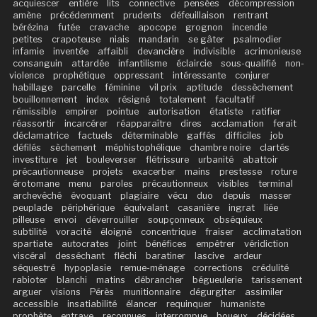
acquiescer
entière
lits
connective
pensées
décompression
amène
précédemment
prudents
défeuillaison
rentrant
bérézina
futée
cravache
apocope
grognon
incendie
petites
crapoteuse
niais
mandarin
se gâter
psalmodier
infamie
inventée
affaibli
devancière
indivisible
acrimonieuse
consanguin
attardée
infantilisme
éclaircie
sous-qualifié
non-
violence
prophétique
oppressant
intéressante
conjurer
habillage
parcelle
féminine
vil prix
aptitude
dessèchement
bouillonnement
index
résigné
totalement
facultatif
rémissible
empirer
pointue
autorisation
étatiste
ratifier
réassortir
incarcérer
réapparaître
dires
acclamation
ferait
déclamatrice
factuels
déterminable
gaffés
difficiles
job
défilés
sèchement
méphistophélique
chambre noire
clartés
investiture
jet
bouleverser
flétrissure
urbanité
abattoir
précautionneuse
projets
exacerber
mains
prestesse
roture
érotomane
menu
paroles
précautionneux
visibles
terminal
archevêché
évoquant
plagiaire
vécu
duo
depuis
masser
peuplade
périphérique
équivalant
casanière
ingrat
liée
pilleuse
envoi
déverrouiller
soupçonneux
obséquieux
subtilité
voracité
éloigné
concentrique
fraiser
acclimatation
spartiate
autocrates
joint
bénéfices
empêtrer
véridiction
viscéral
desséchant
fléchi
baratiner
lascive
ardeur
séquestré
hypoplasie
remue-ménage
corrections
crédulité
rabioter
blanchi
matins
débrancher
bégueulerie
tarissement
arguer
visions
Pérès
munitionnaire
dégurgiter
assimiler
accessible
insatiabilité
élancer
requinquer
humaniste
prophète
entrave
reconnues
interrompue
boueux
décidées