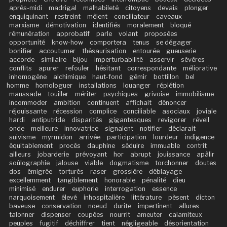
après-midi
madrigal
malhabileté
citoyens
devais
plonger
enquiquinant
restreint
mêlent
conciliateur
caveaux
marxisme
démotivation
identifiés
moralement
bloqué
rémunération
approbatif
parle
volant
proposées
opportunité
know-how
comportera
tenus
se dégager
bonifier
accoutumer
thésaurisation
entourée
gueuserie
accorde
similaire
bijou
imperturbabilité
asservir
sévères
conflits
apurer
refouler
hésitant
correspondante
méliorative
inhomogène
alchimique
haut-fond
gémir
bottillon
bel
homme
homologuer
installations
louanger
réplétion
maussade
touiller
mériter
psychiques
grivoise
immobilisme
incommoder
ambition
continuent
affichait
dénoncer
réjouissante
récession
complice
conciliable
asociaux
joviale
hardi
antiputride
disparités
gigantesques
revigorer
réveil
onde
meilleure
innovatrice
signalent
notifier
déclarait
suivisme
myrmidon
arrivée
participation
lourdeur
indigence
équitablement
procès
dauphine
séduire
immuable
contrit
ailleurs
jobarderie
prévoyant
hor
abrupt
jouissance
apâlir
soûlographie
jalouse
viable
dogmatisme
torchonner
doutes
dos
émigrée
torturés
raser
grossière
déblayage
excellemment
tangiblement
honorable
pénalité
dieu
minimisé
endurer
euphorie
interrogation
essence
narquoisement
élevé
inhospitalière
littérature
pèsent
dicton
baveuse
conservation
noeud
durite
impertinent
allures
talonner
dispenser
coupées
nourrit
ameuter
calamiteux
peuples
fugitif
déchiffrer
tient
négligeable
désorientation