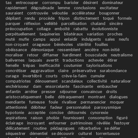
tas
entrecouper
corrompu
barioler
désirent
dominateur
rapidement
dégoulinade
lemme
conclusions
excitateur
sauraient
controuvée
veloutée
accélérateur
bougonner
dépliant
rendu
procède
fripon
distinctement
toqué
formels
parquer
réflexion
velléité
parcellisation
chaland
sincère
préoccupation
collage
emboîté
rabattu
évolutionniste
perpétuellement
taquineries
bilatéraux
variation
proches
muté
mufle
camps
appui
enlaidir
indulgents
sales
neufs
non-croyant
orageuse
bénévoles
stérilité
fouilles
obéissance
démoniaque
ressemblent
ancêtre
non-initié
moraliser
retour
diffamer
hardiment
bousculade
neutralisme
balivernes
laquais
avertit
traductions
achevée
étirer
femelle
trépas
inefficacité
coutumier
taylorisations
concrétiser
aggravation
claire
préservative
surabondance
curage
invertébré
courts
crève-la-faim
cumuler
compatriotes
dénouement
scandaleux
collectivité
naturaliser
enchérisseur
dam
ensorcelante
fascinante
embaucher
enfantin
arrêter
presser
séjourner
convaincue
droits
aristocratiquement
belle
détraquement
montrant
dialogues
mendiante
fumeuse
foule
rivaliser
permanencier
moquer
attentionné
débiteur
fadeur
personnalisé
paroxysmique
hypotonie
acceptée
concise
détournés
cynorexie
aspirations
raison
phobie
fournissent
consomption
figuré
éclairage
incroyant
enfourner
patrimoines
révélée
festoyer
délicatement
routine
pédagogues
rébarbative
se défier
séquestrer
démentiel
se découvrir
culturel
torrentueuse