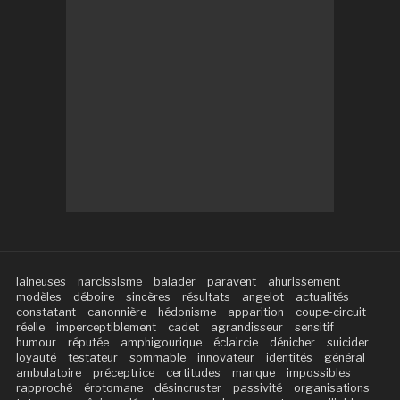
laineuses
narcissisme
balader
paravent
ahurissement
modèles
déboire
sincères
résultats
angelot
actualités
constatant
canonnière
hédonisme
apparition
coupe-circuit
réelle
imperceptiblement
cadet
agrandisseur
sensitif
humour
réputée
amphigourique
éclaircie
dénicher
suicider
loyauté
testateur
sommable
innovateur
identités
général
ambulatoire
préceptrice
certitudes
manque
impossibles
rapproché
érotomane
désincruster
passivité
organisations