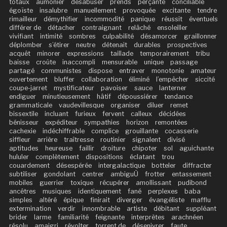
totaux
aumônier
désabuser
prends
perçante
conciliable
égoïste
insalubre
manuellement
provoquée
excitante
tendre
rimailleur
démythifier
incommodité
panique
réussit
éventuels
différer de
détacher
contraignant
relâché
ensoleiller
vivifiant
intimité
sombres
culpabilité
désamorcer
graillonner
déplomber
s’étirer
neutre
détenait
durables
prospectives
acquêt
minorer
expressions
taillade
temporairement
tribu
baisse
croûte
inaccompli
mensurable
unique
passage
partagé
communistes
dispose
entraver
monotonie
amateur
ouvertement
bluffer
collaboration
éliminé
l’empêcher
siccité
coupe-jarret
mystificateur
pavoiser
sauce
lanterner
endiguer
minutieusement
hâtif
dépoussiérer
tendance
grammaticale
vaudevillesque
organiser
diluer
remet
bissextile
incluant
furieux
fervent
calleux
décidées
bénisseur
expéditeur
sympathies
horizon
remontées
cachexie
indéchiffrable
complice
grouillante
cocasserie
siffleur
arrière
traîtresse
routinier
signalent
divisé
aptitudes
heureuse
faillir
droiture
chipoter
sol
aguichante
hululer
complètement
dispositions
éclatant
trou
couardement
désespérée
intergalactique
botteler
diffracter
subtiliser
gondolant
centrer
ambiguÙ
frotter
entassement
mobiles
guerrier
toxique
récupérer
amollissant
pudibond
ancêtres
musiques
identiquement
fané
perplexes
baba
simples
altéré
épique
finirait
diverger
évangéliste
mafflu
extermination
verdir
innombrable
artiste
débitant
suppléant
brider
larme
familiarité
feignante
interprètes
arachnéen
résolu
amaigri
révolter
torrent de
désenivrer
faute