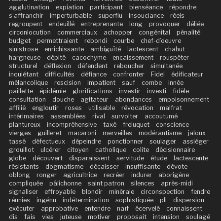
agglutination
expiation
participant
bienséance
répondre
s’affranchir
imperturbable
superflu
insouciance
réels
regroupent
endeuillé
entreprenante
long
provoquer
déliée
circonlocution
commerciaux
achopper
congénital
pénalité
budget
permettraient
rebondi
courbe
chef-d’oeuvre
sinistrose
enrichissante
ambiguïté
lactescent
chahut
hargneuse
dépité
cacochyme
encaissement
rouspéter
structurel
déflexion
défendent
reboucher
simultanée
inquiétant
difficultés
défiance
confronter
Fidel
édificateur
mélancolique
rescision
impatient
sauf
combe
innée
paillette
épidémie
glorifications
investir
investi
fidèle
consultation
douche
agitateur
abondances
empoisonnement
affilié
engloutir
roses
utilisable
révocation
malfrat
intérimaires
assemblées
rival
survolter
accoutumé
plantureux
incompréhensive
taxé
freluquet
conscience
vierges
guilleret
macaroni
merveilles
modérantisme
jaloux
tassé
défectueux
dépeindre
ponctionner
soulager
assiéger
grouillot
ulcérer
citoyen
catholique
colite
décisionnaire
globe
découvert
disparaissent
servitude
étude
lactescente
résistants
dogmatisme
décaisser
insuffisante
dévote
oblong
ronger
agricultrice
recréer
indurer
aborigène
compliquée
pâlichonne
saint patron
silences
après-midi
signaliser
effroyable
blondir
minérale
circonspection
fendre
réunies
ingénu
indétermination
sophistiquée
pli
dispersion
exécuter
approbative
entendre
naïf
écervelé
connaissent
dis
fais
vies
juteuse
motiver
proposait
intension
soulagé