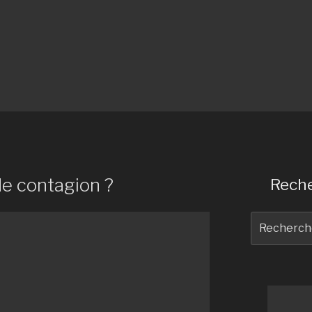
de contagion ?
Reche
Recherche
pour
: