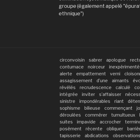
groupe (également appelé "épura
ethnique")
circonvoisin
sabrer
apologue
rect
contumace
noirceur
inexpérimenté
alerte
empattement
verni
cloison
assagissement
d’une
aimants
évo
révélés
recrudescence
calculé
co
intégrée
inviter
s’affaisser
nécess
sinistre
impondérables
riant
déter
sophisme
bilieuse
commençant
j
déroulées
commérer
tumultueux
suites
impavide
accrocher
termin
posément
récente
obliquer
barriè
tapisserie
abdications
observation