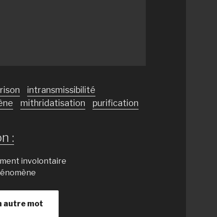
rison
intransmissibilité
ène
mithridatisation
purification
n :
ement involontaire
phénomène
n autre mot