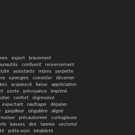
mes
export
bravement
unautés
confluent
renversement
icité
assistants
mûres
perpette
ra
synergies
coexister
décerner
kirs
acquiescé
liasse
appréciation
nt
poste
prévoyance
imprimé
utier
confort
régressive
expectant
naufrager
déparier
e
gaspilleur
singulière
aligné
moriser
précautionner
contagieuse
rtir
basses
dire
tannée
sectoriel
té
prête-nom
inhabileté