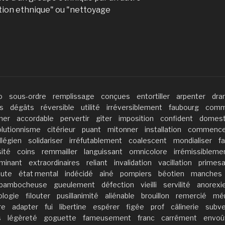
tion ethnique" ou "nettoyage
o
sous-ordre
remplissage
conçues
entortiller
arpenter
dra
s
dégâts
réversible
utilité
irréversiblement
faubourg
comm
ner
accordable
pervertir
gîter
imposition
confident
domest
lutionnisme
citérieur
puant
mitonner
installation
commence
llégien
solidariser
irréfutablement
coalescent
mondialiser
fa
ité
coins
remmailler
languissant
omnicolore
irrémissibleme
minant
extraordinaires
reliant
invalidation
vacillation
primesa
oute
état mental
indécidé
aîné
pompiers
béotien
manches
bambocheuse
gueulement
défection
vieilli
servilité
anorexi
ologie
filouter
pusillanimité
aliénable
brouillon
remercié
mé
re
adapter
fui
libertine
espérer
figée
prof
câlinerie
subve
s
légèreté
goguette
fameusement
franc
carrément
envoû