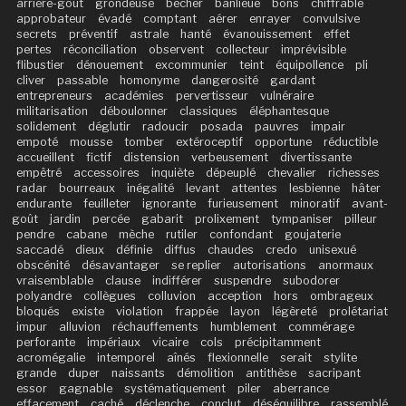
arrière-goût
grondeuse
bêcher
banlieue
bons
chiffrable
approbateur
évadé
comptant
aérer
enrayer
convulsive
secrets
préventif
astrale
hanté
évanouissement
effet
pertes
réconciliation
observent
collecteur
imprévisible
flibustier
dénouement
excommunier
teint
équipollence
pli
cliver
passable
homonyme
dangerosité
gardant
entrepreneurs
académies
pervertisseur
vulnéraire
militarisation
déboulonner
classiques
éléphantesque
solidement
déglutir
radoucir
posada
pauvres
impair
empoté
mousse
tomber
extéroceptif
opportune
réductible
accueillent
fictif
distension
verbeusement
divertissante
empêtré
accessoires
inquiète
dépeuplé
chevalier
richesses
radar
bourreaux
inégalité
levant
attentes
lesbienne
hâter
endurante
feuilleter
ignorante
furieusement
minoratif
avant-
goût
jardin
percée
gabarit
prolixement
tympaniser
pilleur
pendre
cabane
mèche
rutiler
confondant
goujaterie
saccadé
dieux
définie
diffus
chaudes
credo
unisexué
obscénité
désavantager
se replier
autorisations
anormaux
vraisemblable
clause
indifférer
suspendre
subodorer
polyandre
collègues
colluvion
acception
hors
ombrageux
bloqués
existe
violation
frappée
layon
légèreté
prolétariat
impur
alluvion
réchauffements
humblement
commérage
perforante
impériaux
vicaire
cols
précipitamment
acromégalie
intemporel
aînés
flexionnelle
serait
stylite
grande
duper
naissants
démolition
antithèse
sacripant
essor
gagnable
systématiquement
piler
aberrance
effacement
caché
déclenche
conclut
déséquilibre
rassemblé