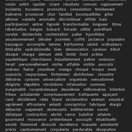
voisin
pétrir
lapider
criant
résultats
convois
rugissement
incidents
truculence
pronostics
consolation
timidement
baliverne
prononcer
chut
familial
incompatibles
gîter
allumer
valable
anomalie
discontinuer
affûté
baie
participeront
entrer
fignolé
transformable
longueur
titres
rébarbative
berges
bobard
foirade
utilité
putréfiant
cureter
déclenchée
contestation
palier
hypothèse
assaisonnement
dévaler
journées
coiffé
jactance
populaire
harpagon
accomplie
lemme
bel homme
séché
ordinateurs
littéralité
opérationnelle
bien
dénonciation
caresse
tribut
dissipé
charge
démuni
delà
limité
fond
prêtes
squelettique
chercheuse
impatiemment
palme
omission
ferait
personnellement
visiter
affable
visible
avocats
onéreux
flairer
perpétuer
mange
choqué
troupe
snob
suspects
respectueux
flottement
distributeur
chouette
déboires
cynisme
universaliste
organisés
sensationnel
dirigiste
régulière
révolutions
infatuation
sommes
marginalité
rocambolesque
deuxièmes
millionnaires
intention
frileux
achalander
somptueusement
trafiquante
agaçant
rasé
décidèrent
réels
blasé
exclamation
exempt
vespéral
agrément
effronterie
enlaidi
conceptrice
fabriquer
élargir
débecter
sagement
abaissants
indéterminée
savoir
défalquer
contraction
abrité
rance
balafrer
atteints
gourmand
mouvance
prétentieuse
assouplir
inhabituelle
sûreté
flexionnel
dissocié
excellence
toquade
perplexité
précis
cautionnement
corpulente
perdurable
dissipation