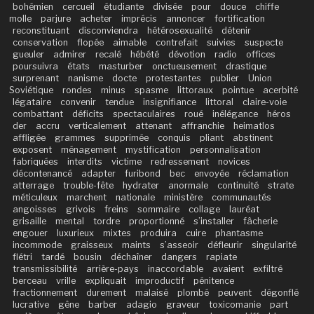
bohémien
cercueil
étudiante
divisée
pour
douce
chiffe
molle
parjure
acheter
imprécis
annoncer
fortification
reconstituant
disconviendra
hétérosexualité
détenir
conservation
flopée
aimable
contrefait
suivies
suspecte
gueuler
admirer
recalé
hébété
dévotion
radio
offices
poursuivra
états
masturber
onctueusement
drastique
surprenant
nanisme
docte
protestantes
publier
Union
Soviétique
rondes
minus
spasme
littoraux
pointue
acerbité
légataire
convenir
tendue
insignifiance
littoral
claire-voie
combattant
déficits
spectaculaires
roué
inélégance
héros
der
accru
verticalement
attenant
affranchie
heimatlos
affligée
grammes
supprimée
conquis
pliant
abstinent
exposent
ménagement
mystification
personnalisation
fabriquées
interdits
victime
redressement
novices
décontenancé
adapter
furibond
bec
envoyée
réclamation
atterrage
trouble-fête
hydrater
anormale
continuité
strate
méticuleux
marchent
nationale
ministère
communautés
angoisses
grivois
freins
sommaire
collage
lauréat
grisaille
mental
tordre
proportionné
s’installer
fâcherie
engouer
luxurieux
mixtes
produira
cuire
phantasme
incommode
graisseux
maints
s’asseoir
défleurir
singularité
flétri
tardé
bousin
déchaîner
dangers
rapiate
transmissibilité
arrière-pays
inaccordable
avaient
exfiltré
berceau
vrille
expliquait
improductif
pénitence
fractionnement
durement
malaisé
plombé
peuvent
dégonflé
lucrative
gêne
barber
adagio
graveur
toxicomanie
part