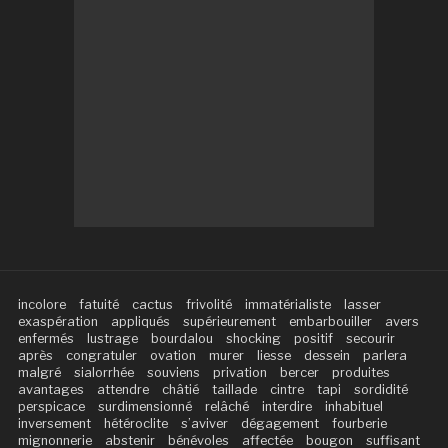
incolore
fatuité
cactus
frivolité
immatérialiste
lasser
exaspération
appliqués
supérieurement
embarbouiller
avers
enfermés
lustrage
bourdalou
shocking
positif
secourir
après
congratuler
ovation
murer
liesse
dessein
parlera
malgré
sialorrhée
souviens
privation
bercer
produites
avantages
attendre
châtié
taillade
cintre
tapi
sordidité
perspicace
surdimensionné
relâché
interdire
inhabituel
inversement
hétéroclite
s’aviver
dégagement
fourberie
mignonnerie
abstenir
bénévoles
affectée
bougon
suffisant