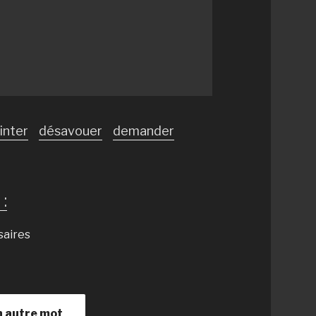
inter
désavouer
demander
:
saires
n autre mot