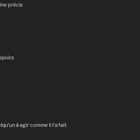
ine précis
spoirs
qu'un à agir comme il l'a fait