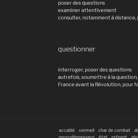
poser des questions
examiner attentivement
consulter, notamment à distance,
questionner
interroger, poser des questions
autrefois, soumettre à la question
France avant la Révolution, pour f
accablé
vermeil
char de combat
d
neurodépresseur
état
retirent
glo