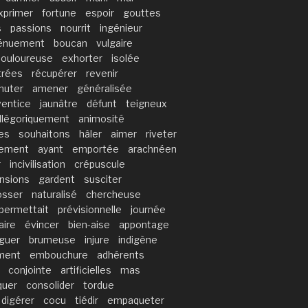
xprimer
fortune
espoir
gouttes
s
passions
nourrit
ingénieur
énuement
boucan
vulgaire
douloureuse
exhorter
isolée
trées
récupérer
revenir
huter
amener
généralisée
ventice
jaunâtre
défunt
teigneux
llégoriquement
animosité
es
souhaitons
hâler
aimer
riveter
rement
ayant
emportée
arachnéen
r
incivilisation
crépuscule
nsions
gardent
susciter
osser
naturalisé
chercheuse
permettait
prévisionnelle
journée
aire
évincer
bien-aise
appontage
guer
brumeuse
injure
indigène
ment
embouchure
adhérents
conjointe
artificielles
mas
quer
consolider
tordue
digérer
cocu
tiédir
empaqueter