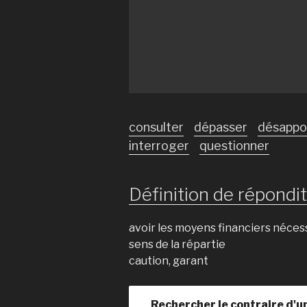
consulter
dépasser
désappo
interroger
questionner
Définition de répondit 
avoir les moyens financiers néces
sens de la répartie
caution, garant
Rechercher le contraire d'u