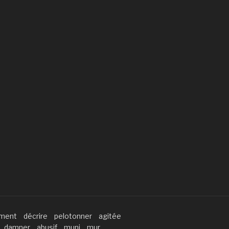
ement
décrire
pelotonner
agitée
damner
abusif
muni
mur