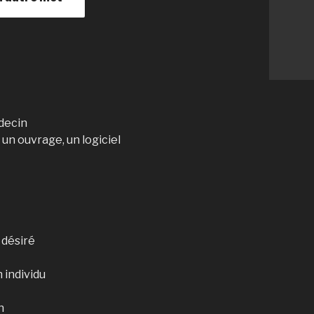
decin
un ouvrage, un logiciel
 désiré
 individu
n