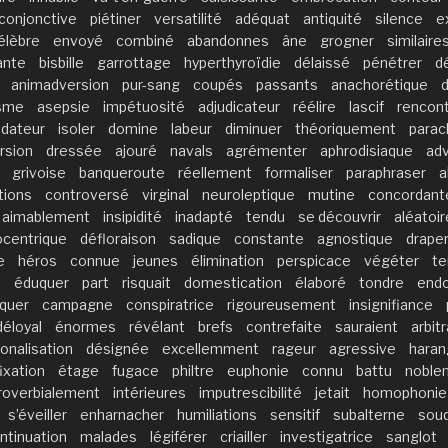
conjonctive
piétiner
versatilité
adéquat
antiquité
silence
e
élèbre
envoyé
combiné
abandonnes
âne
grogner
similaire
ante
bisbille
garrottage
hyperthyroïdie
délaissé
pénétrer
d
animadversion
pur-sang
coupés
passants
anachorétique
isme
asepsie
impétuosité
adjudicateur
réélire
lascif
rencon
udateur
isoler
domine
labeur
diminuer
théoriquement
parac
rsion
dressée
ajouré
navals
agrémenter
aphrodisiaque
ad
grivoise
banqueroute
réellement
formaliser
paraphraser
a
tions
controversé
virginal
neuroleptique
mutine
concordant
aimablement
insipidité
inadapté
tendu
se découvrir
aléatoi
centrique
défloraison
sadique
constante
agnostique
drape
e
héros
connue
jeunes
élimination
perspicace
végéter
te
t
éduquer
part
risquait
domestication
élaboré
tondre
end
rquer
campagne
conspiratrice
rigoureusement
insignifiance
déloyal
énormes
révélant
brefs
contrefaite
sauraient
arbitr
onalisation
désignée
excellemment
rageur
agressive
haran
fixation
étage
fugace
philtre
euphonie
connu
battu
noble
roverbialement
intérieures
imputrescibilité
jetait
homophonie
s’éveiller
enharnacher
humiliations
sensitif
subalterne
sou
ntinuation
malades
légiférer
criailler
investigatrice
sanglot