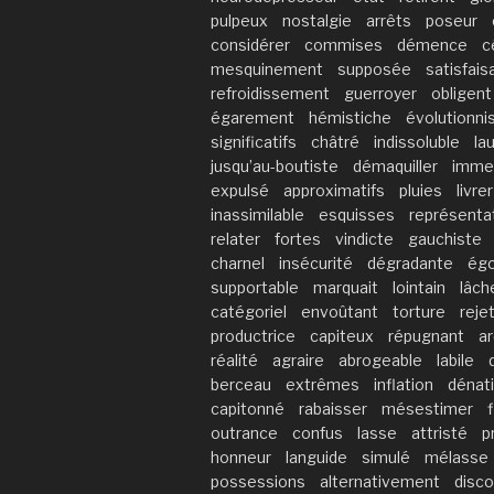
pulpeux
nostalgie
arrêts
poseur
considérer
commises
démence
c
mesquinement
supposée
satisfais
refroidissement
guerroyer
obligent
égarement
hémistiche
évolutionn
significatifs
châtré
indissoluble
la
jusqu’au-boutiste
démaquiller
imme
expulsé
approximatifs
pluies
livrer
inassimilable
esquisses
représenta
relater
fortes
vindicte
gauchiste
charnel
insécurité
dégradante
égo
supportable
marquait
lointain
lâch
catégoriel
envoûtant
torture
reje
productrice
capiteux
répugnant
a
réalité
agraire
abrogeable
labile
berceau
extrêmes
inflation
dénati
capitonné
rabaisser
mésestimer
outrance
confus
lasse
attristé
p
honneur
languide
simulé
mélasse
possessions
alternativement
disco