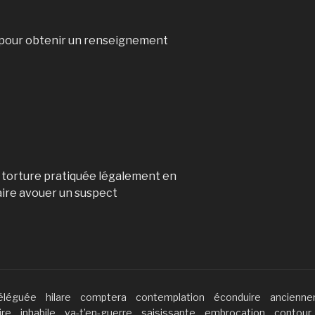
 pour obtenir un renseignement
, torture pratiquée légalement en
aire avouer un suspect
éléguée
hilare
comptera
contemplation
éconduire
ancienn
ire
inhabile
va-t’en-guerre
saisissante
embrocation
contour