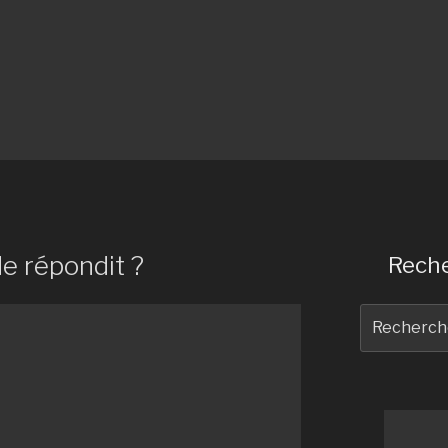
de répondit ?
Reche
Recherche
pour
: