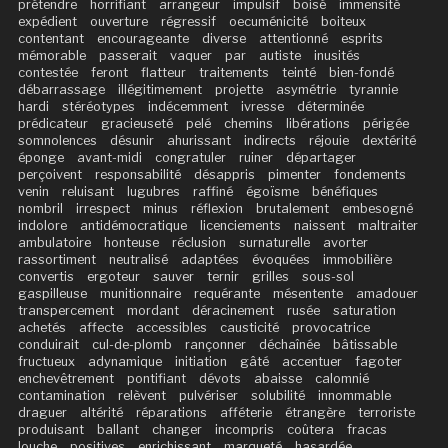
prétendre
horrifiant
arrangeur
impulsif
boisé
immensité
expédient
ouverture
régressif
oecuménicité
boiteux
contentant
encourageante
diverse
attentionné
esprits
mémorable
passerait
vaquer
par
autiste
inusités
contestée
feront
flatteur
traitements
teinté
bien-fondé
débarrassage
illégitimement
projette
asymétrie
tyrannie
hardi
stéréotypes
indécemment
ivresse
déterminée
prédicateur
gracieuseté
pelé
chemins
libérations
périgée
somnolences
désunir
ahurissant
indirects
réjouie
dextérité
éponge
avant-midi
congratuler
ruiner
départager
perçoivent
responsabilité
désappris
pimenter
fondements
venin
reluisant
lugubres
raffiné
égoïsme
bénéfiques
nombril
irrespect
minus
réflexion
brutalement
embesogné
indolore
antidémocratique
licenciements
naissent
maltraiter
ambulatoire
honteuse
réclusion
surnaturelle
avorter
rassortiment
neutralisé
adaptées
évoquées
immobilière
convertis
ergoteur
sauver
ternir
grilles
sous-sol
gaspilleuse
munitionnaire
requérante
mésentente
amadouer
transpercement
mordant
déracinement
rusée
saturation
achetés
affecte
accessibles
causticité
provocatrice
conduirait
cul-de-plomb
rançonner
déchaînée
bâtissable
fructueux
adynamique
initiation
gâté
accentuer
fagoter
enchevêtrement
pontifiant
dévots
abaisse
calomnié
contamination
relèvent
pulvériser
solubilité
innommable
draguer
altérité
réparations
afféterie
étrangère
terroriste
produisant
ballant
changer
incompris
coûtera
fracas
louche
positives
enrichissant
marqueté
hasardée