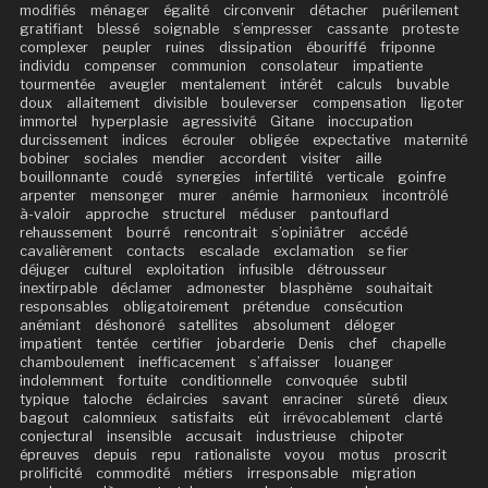
modifiés
ménager
égalité
circonvenir
détacher
puérilement
gratifiant
blessé
soignable
s’empresser
cassante
proteste
complexer
peupler
ruines
dissipation
ébouriffé
friponne
individu
compenser
communion
consolateur
impatiente
tourmentée
aveugler
mentalement
intérêt
calculs
buvable
doux
allaitement
divisible
bouleverser
compensation
ligoter
immortel
hyperplasie
agressivité
Gitane
inoccupation
durcissement
indices
écrouler
obligée
expectative
maternité
bobiner
sociales
mendier
accordent
visiter
aille
bouillonnante
coudé
synergies
infertilité
verticale
goinfre
arpenter
mensonger
murer
anémie
harmonieux
incontrôlé
à-valoir
approche
structurel
méduser
pantouflard
rehaussement
bourré
rencontrait
s’opiniâtrer
accédé
cavalièrement
contacts
escalade
exclamation
se fier
déjuger
culturel
exploitation
infusible
détrousseur
inextirpable
déclamer
admonester
blasphème
souhaitait
responsables
obligatoirement
prétendue
consécution
anémiant
déshonoré
satellites
absolument
déloger
impatient
tentée
certifier
jobarderie
Denis
chef
chapelle
chamboulement
inefficacement
s’affaisser
louanger
indolemment
fortuite
conditionnelle
convoquée
subtil
typique
taloche
éclaircies
savant
enraciner
sûreté
dieux
bagout
calomnieux
satisfaits
eût
irrévocablement
clarté
conjectural
insensible
accusait
industrieuse
chipoter
épreuves
depuis
repu
rationaliste
voyou
motus
proscrit
prolificité
commodité
métiers
irresponsable
migration