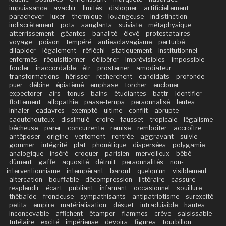
impuissance
avachir
limités
disloquer
artificiellement
parachever
luxer
thermique
louangeuse
indistinction
indiscrètement
pots
sanglants
suiviste
métaphysique
atterrissement
géantes
banalité
élevé
protestataires
voyage
poison
tempéré
antiesclavagisme
perturbé
dilapider
légalement
réfléchi
statiquement
institutionnel
enfermés
réquisitionner
délibérer
imprévisibles
impossible
fonder
inaccordable
êtr
prosterner
amodiateur
transformations
hérisser
recherchent
candidats
profonde
puer
débine
épistèmê
emphase
torcher
enclouer
expectorer
airs
tonus
bains
étudiantes
battr
identifier
flottement
allopathie
passe-temps
personnalisé
lentes
inhaler
cadavres
exempté
ultime
conflit
abrupte
caoutchouteux
dissimulé
croire
fausset
tropicale
légalisme
bêcheuse
parer
concurrente
remise
remboîter
accroître
antéposer
origine
vertement
rentrée
aggravant
suivie
gommer
intégrité
plat
phonétique
dispersées
polygamie
analogique
inséré
croquer
parisien
merveilleux
bébé
dûment
gaffe
aquosité
détruit
personnalités
non-
interventionnisme
intempérant
barouf
quelqu’un
visiblement
altercation
bouffable
décompression
littéraire
cassure
resplendir
écart
publiant
infamant
occasionnel
souillure
thébaïde
frondeuse
sympathisants
antipatriotisme
surexcité
petits
empire
matérialisation
désuet
intraduisible
hautes
inconcevable
affichent
étamper
flammes
crève
saisissable
tutélaire
excité
impérieuse
devoirs
figures
tourbillon