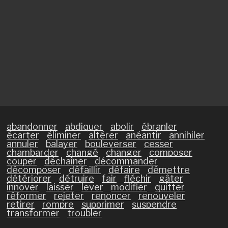
abandonner
abdiquer
abolir
ébranler
écarter
éliminer
altérer
anéantir
annihiler
annuler
balayer
bouleverser
cesser
chambarder
changé
changer
composer
couper
déchaîner
décommander
décomposer
défaillir
défaire
démettre
détériorer
détruire
fair
fléchir
gâter
innover
laisser
lever
modifier
quitter
réformer
rejeter
renoncer
renouveler
retirer
rompre
supprimer
suspendre
transformer
troubler