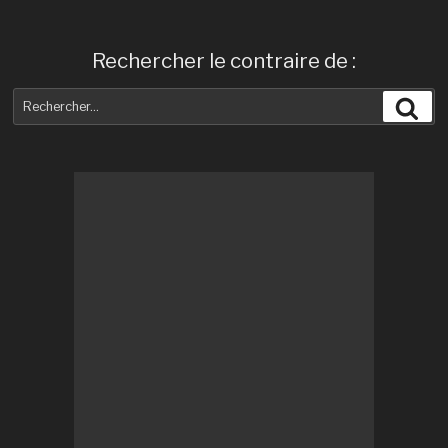
Rechercher le contraire de :
Recherche
Rec
pour
: