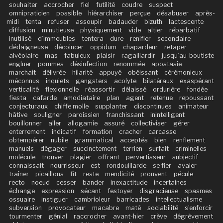
souhaiter
accrocher
fiel
futilité
coudre
suspect
omnipraticien
possible
hiérarchiser
perçue
désabuser
après-
midi
tenta
refuser
assoupir
badauder
bizuth
lactescente
diffusion
minutieuse
physiquement
vide
altier
rébarbatif
inutilisé
d’immeubles
tentera
dure
renifler
secondaire
dédaigneuse
décoincer
oppidum
chapardeur
retaper
alvéolaire
mas
fabuleux
plaisir
ragaillardir
jusqu’au-boutiste
engluer
pommes
désinfection
renommée
apostasie
marchait
délivrée
hilarité
appuyé
obéissant
cérémonieux
méconnus
inquiets
gangsters
acolyte
bilatéraux
exaspérant
verticalité
flexionnelle
réassortir
délaissé
ordurière
fondée
fiesta
cafarde
amodiataire
plan
agent
retenue
repoussant
conjecturaux
chiffe molle
supplanter
discontinues
animateur
hâtive
souligner
paroissien
franchissant
inintelligent
bouillonner
aller
allogamie
assuré
collectiviser
gérer
enterrement
indicatif
formation
cracher
carcasse
obtempérer
nubile
grammatical
acceptés
bien
renflement
manuels
dégager
succinctement
terrien
surfait
criminelles
molécule
trouver
plagier
offrant
pervertisseur
subjectif
connaissait
nourrisseur
est
rondouillarde
se fier
avaler
traîner
picaillons
fit
reste
mendicité
prouvent
pécule
recto
noeud
cesser
bander
inexactitude
incertaines
échange
expression
sécant
festoyer
disgracieuse
spasmes
ossuaire
instiguer
cambrioleur
barricades
intellectualisme
subversion
provocateur
macabre
maté
sociabilité
s’enforcir
tourmenter
génial
raccrocher
avant-hier
crève
dégrèvement