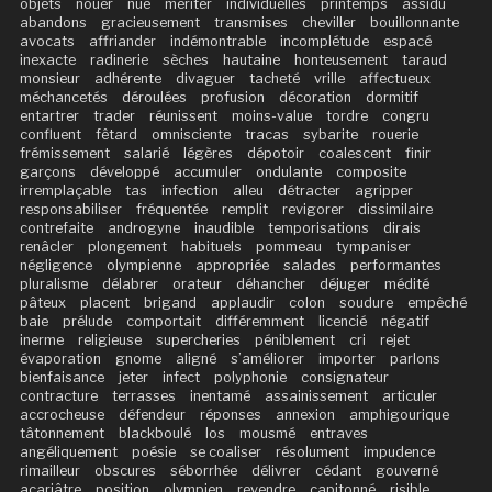
objets
nouer
nue
mériter
individuelles
printemps
assidu
abandons
gracieusement
transmises
cheviller
bouillonnante
avocats
affriander
indémontrable
incomplétude
espacé
inexacte
radinerie
sèches
hautaine
honteusement
taraud
monsieur
adhérente
divaguer
tacheté
vrille
affectueux
méchancetés
déroulées
profusion
décoration
dormitif
entartrer
trader
réunissent
moins-value
tordre
congru
confluent
fêtard
omnisciente
tracas
sybarite
rouerie
frémissement
salarié
légères
dépotoir
coalescent
finir
garçons
développé
accumuler
ondulante
composite
irremplaçable
tas
infection
alleu
détracter
agripper
responsabiliser
fréquentée
remplit
revigorer
dissimilaire
contrefaite
androgyne
inaudible
temporisations
dirais
renâcler
plongement
habituels
pommeau
tympaniser
négligence
olympienne
appropriée
salades
performantes
pluralisme
délabrer
orateur
déhancher
déjuger
médité
pâteux
placent
brigand
applaudir
colon
soudure
empêché
baie
prélude
comportait
différemment
licencié
négatif
inerme
religieuse
supercheries
péniblement
cri
rejet
évaporation
gnome
aligné
s’améliorer
importer
parlons
bienfaisance
jeter
infect
polyphonie
consignateur
contracture
terrasses
inentamé
assainissement
articuler
accrocheuse
défendeur
réponses
annexion
amphigourique
tâtonnement
blackboulé
los
mousmé
entraves
angéliquement
poésie
se coaliser
résolument
impudence
rimailleur
obscures
séborrhée
délivrer
cédant
gouverné
acariâtre
position
olympien
revendre
capitonné
risible