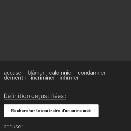
accuser
blâmer
calomnier
condamner
démentir
incriminer
infirmer
Définition de justifiées :
Rechercher le contraire d'un autre mot
accuser