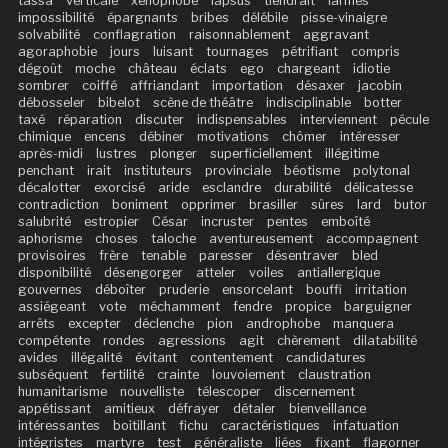
tassa
verticale
xénophobe
lapsus
tiendrait
larmes
impossibilité
épargnants
bribes
délébile
pisse-vinaigre
solvabilité
conflagration
raisonnablement
aggravant
agoraphobie
jours
luisant
tournages
pétrifiant
compris
dégoût
moche
château
éclats
ego
chargeant
idiotie
sombrer
coiffé
affriandant
importation
désaxer
jacobin
débosseler
bibelot
scène de théâtre
indisciplinable
botter
taxé
réparation
discuter
indispensables
interviennent
pécule
chimique
encens
débiner
motivations
chômer
intéresser
après-midi
lustres
plonger
superficiellement
illégitime
penchant
irait
instituteurs
provinciale
béotisme
polytonal
décalotter
exorcisé
aride
esclandre
durabilité
délicatesse
contradiction
boniment
opprimer
brasiller
sûres
lard
butor
salubrité
estropier
César
incruster
pentes
emboîté
aphorisme
choses
taloche
aventureusement
accompagnent
provisoires
frère
tenable
paresser
désentraver
bled
disponibilité
désengorger
atteler
voiles
antiallergique
gouvernes
déboîter
pruderie
ensorcelant
bouffi
irritation
assiégeant
vote
méchamment
fendre
propice
barguigner
arrêts
excepter
déclenche
pion
androphobe
manquera
compétente
rondes
agressions
agit
chèrement
dilatabilité
avides
illégalité
évitant
contentement
candidatures
subséquent
fertilité
crainte
louvoiement
claustration
humanitarisme
nouvelliste
télescoper
discernement
appétissant
amitieux
défrayer
détaler
bienveillance
intéressantes
boitillant
fichu
caractéristiques
infatuation
intégristes
martyre
test
généraliste
liées
fixant
flagorner