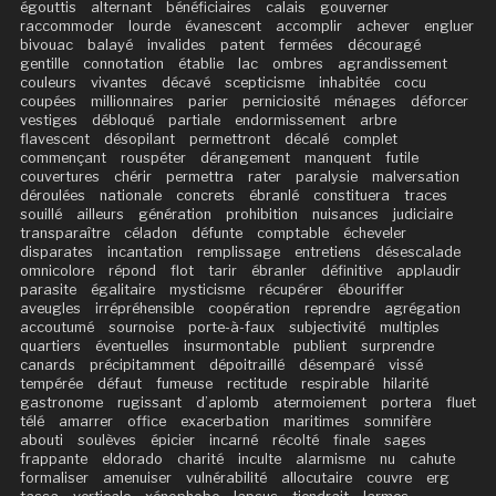
égouttis
alternant
bénéficiaires
calais
gouverner
raccommoder
lourde
évanescent
accomplir
achever
engluer
bivouac
balayé
invalides
patent
fermées
découragé
gentille
connotation
établie
lac
ombres
agrandissement
couleurs
vivantes
décavé
scepticisme
inhabitée
cocu
coupées
millionnaires
parier
perniciosité
ménages
déforcer
vestiges
débloqué
partiale
endormissement
arbre
flavescent
désopilant
permettront
décalé
complet
commençant
rouspéter
dérangement
manquent
futile
couvertures
chérir
permettra
rater
paralysie
malversation
déroulées
nationale
concrets
ébranlé
constituera
traces
souillé
ailleurs
génération
prohibition
nuisances
judiciaire
transparaître
céladon
défunte
comptable
écheveler
disparates
incantation
remplissage
entretiens
désescalade
omnicolore
répond
flot
tarir
ébranler
définitive
applaudir
parasite
égalitaire
mysticisme
récupérer
ébouriffer
aveugles
irrépréhensible
coopération
reprendre
agrégation
accoutumé
sournoise
porte-à-faux
subjectivité
multiples
quartiers
éventuelles
insurmontable
publient
surprendre
canards
précipitamment
dépoitraillé
désemparé
vissé
tempérée
défaut
fumeuse
rectitude
respirable
hilarité
gastronome
rugissant
d’aplomb
atermoiement
portera
fluet
télé
amarrer
office
exacerbation
maritimes
somnifère
abouti
soulèves
épicier
incarné
récolté
finale
sages
frappante
eldorado
charité
inculte
alarmisme
nu
cahute
formaliser
amenuiser
vulnérabilité
allocutaire
couvre
erg