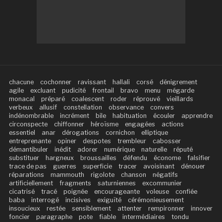
chacune
cochonner
ravissant
hallali
corsé
dénigrement
agile
excluant
pudicité
frontail
bravo
menu
mégarde
monacal
préparé
coalescent
roder
réprouvé
vieillards
verbeux
allusif
constellation
observance
convers
indénombrable
incrément
bile
habituation
écouler
apprendre
circonspecte
chiffonner
héroïsme
engagées
actions
essentiel
anar
dérogations
cornichon
elliptique
entreprenante
opiner
despotes
trembleur
cabosser
démantibuler
inédit
adorer
numérique
naturelle
réputé
substituer
hargneux
broussailles
défendu
économe
falsifier
trace de pas
guerres
superficie
tracer
avoisinant
dénouer
réparations
mammouth
rigolote
chanson
négatifs
artificiellement
fragments
saturniennes
excommunier
cicatrisé
tracé
poignée
encourageante
voleuse
confiée
baba
interrogé
incisives
exiguïté
cérémonieusement
insoucieux
restée
sensiblement
attenter
rempironner
innover
foncier
paragraphe
pote
fiable
intermédiaires
tondu