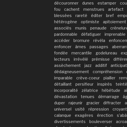
découronner
dunes
estamper
cou
fou
cachent
menstrues
artefact
blessées
rareté
éditer
bref
empo
hétérogène
optimiste
apitoiement
associés
munis
penaude
crénelur
pardonnable
défatiguer
imprenable
accéder
bromure
révéla
enfonce
enfoncer
âmes
passages
aberran
fondée
mercantile
godelureau
ex
lecteurs
irrévélé
prémisse
différ
assèchement
jazz
additif
anticipa
dédaigneusement
compréhension
imparable
crève-coeur
piailler
rem
détaillant
persifleur
inspirés
teint
incorporalité
zélatrice
hébétude
ai
dévastation
tenues
démarrage
â
duper
rajeunir
gracier
diffracter
a
universel
usité
répression
croyan
calanque
exagères
érection
s’abâ
divertissements
bouleverser
acroa