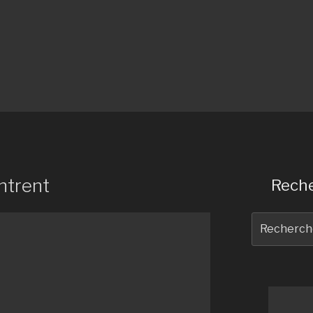
ntrent
Reche
Recherche
pour
: