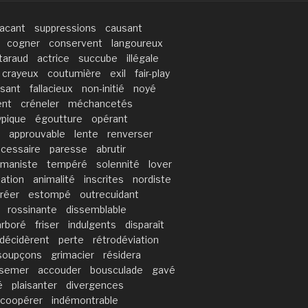
acant
suppressions
causant
cogner
conservent
langoureux
taraud
actrice
succube
illégale
crayeux
coutumière
exil
fair-play
ssant
fallacieux
non-initié
noyé
ent
créneler
méchancetés
ypique
égoutture
opérant
approuvable
lente
renverser
cessaire
paresse
abrutir
maniste
tempéré
solennité
lover
iation
animalité
inscrites
nordiste
réer
estompé
outrecuidant
rossinante
dissemblable
arboré
friser
indulgents
disparaît
décidèrent
perte
rétrodéviation
soupçons
grimacier
résidera
semer
accouder
bousculade
gavé
é
plaisanter
divergences
coopérer
indémontrable