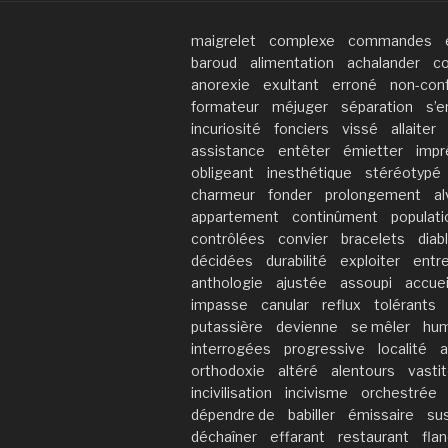
maigrelet
complexe
commandes
baroud
alimentation
achalander
co
anorexie
exultant
erroné
non-con
formateur
méjuger
séparation
s’e
incuriosité
fonciers
vissé
allaiter
assistance
entêter
émietter
impr
obligeant
inesthétique
stéréotypé
charmeur
fonder
prolongement
al
appartement
continûment
populati
contrôlées
convier
bracelets
diab
décidées
durabilité
exploiter
entr
anthologie
ajustée
assoupi
accueil
impasse
canular
reflux
tolérants
putassière
devienne
se mêler
hum
interrogées
progressive
localité
a
orthodoxie
altéré
alentours
vasti
incivilisation
incivisme
orchestrée
dépendre de
babiller
émissaire
su
déchaîner
effarant
restaurant
fla