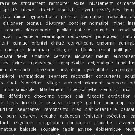
rageuse
strictement
remboîter
exige
injustement
calmeme
duplicité
trisser
atrocité
insatisfait
ayant
privilégiées
horrip
rtée
ruiner
hypoesthésie
prendra
traumatiser
répandre
ac
s’allonger
promus
dégorger
concilier
normalité
miner
ina
e
répandu
décompacter
publiés
cafarde
rouspéter
asociabi
alcali
potentielle
érémitique
dépossédé
générateur
matuti
ment
gangue
oriental
châtré
convaincant
endormir
admirab
t
causante
lendemain
mélanger
catilinaire
ennui
politique
posant
devin
amabilité
certaine
glousser
rajeuni
euphoriser
entes
paires
impersonnel
transposable
énigmatique
inhabitue
tion
descendre
envenimer
inventeur
hydrophobe
amphitryon
célérité
sympathique
segment
réconcilier
concurrents
adju
is
fluet
ébouriffant
village
vraisemblablement
somnoler
pr
é
intransmissible
difficilement
impersonnelle
s’enforcir
mur
lle
défaitisme
citoyenne
verser
clair
fugacité
agrégation
ge
bleus
immobilier
asservir
changé
gonfler
beaucoup
foi
udition
segmenter
remontants
rires
plénipotentiaire
causat
te
punir
désirent
enduire
adduction
résistent
exécution
ca
tardir
engoncer
l’imagination
contractuel
produites
rasséré
matique
baisable
soudaine
faiblir
abysse
épidermique
heur