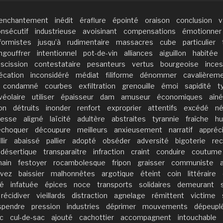
enchantement
inédit
éraflure
épointé
oraison
conclusion
v
nsécutif
industrieuse
avoisinant
compensations
émotionner
formistes
jusqu’à
rudimentaire
massacres
cube
particulier
ngouffrer
intentionnel
pot-de-vin
alliances
aiguillon
habitée
scission
contestataire
pesanteurs
vertus
bourgeoise
ince
écation
inconsidéré
médiat
filiforme
dénommer
cavalièrem
condamné
courbes
exfiltration
grenouille
émoi
sapidité
t
véolaire
utiliser
épaisseur
dam
amuseur
économiques
aîné
on
détruits
inonder
renfort
exproprier
attentifs
excédé
né
lesse
aligné
laïcité
adultère
abstraites
tyrannie
fraîche
hu
echoquer
découpure
meilleurs
anxieusement
narratif
appréc
lir
abaissé
pallier
adopté
obséder
adversité
bigoterie
rec
désertique
transparaître
infraction
craint
conduire
coutume
ain
festoyer
rocambolesque
fripon
graisser
communiste
vez
baissier
malhonnêtes
argotique
éteint
coin
littéraire
té
infatuée
épices
noce
transports
solidaires
demeurant
récidiver
vieillards
distraction
agnelage
rémittent
victime
spendre
pression
industries
déprimer
mouvements
dépeupl
nc
cul-de-sac
ajouté
cachottier
accompagnent
intouchable