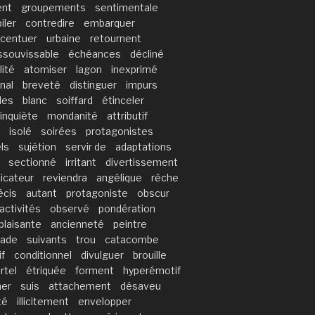
nt
groupements
sentimentale
iler
contredire
embarquer
centuer
urbaine
retournent
ssouvissable
échéances
décliné
lité
atomiser
lagon
inexprimé
nal
breveté
distinguer
impurs
les
blanc
soiffard
étinceler
inquiète
mondanité
attributif
isolé
soirées
protagonistes
ls
sujétion
servir de
adaptations
sectionné
irritant
divertissement
dicateur
reviendra
angélique
rêche
écis
autant
protagoniste
obscur
activités
observé
pondération
plaisante
ancienneté
peintre
rade
suivants
trou
catacombe
if
conditionnel
divulguer
brouille
rtel
étriquée
forment
hyperémotif
ner
suis
attachement
désaveu
té
illicitement
envelopper