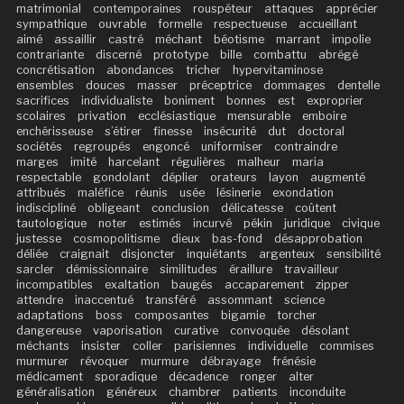
matrimonial
contemporaines
rouspéteur
attaques
apprécier
sympathique
ouvrable
formelle
respectueuse
accueillant
aimé
assaillir
castré
méchant
béotisme
marrant
impolie
contrariante
discerné
prototype
bille
combattu
abrégé
concrétisation
abondances
tricher
hypervitaminose
ensembles
douces
masser
préceptrice
dommages
dentelle
sacrifices
individualiste
boniment
bonnes
est
exproprier
scolaires
privation
ecclésiastique
mensurable
emboire
enchérisseuse
s’étirer
finesse
insécurité
dut
doctoral
sociétés
regroupés
engoncé
uniformiser
contraindre
marges
imité
harcelant
régulières
malheur
maria
respectable
gondolant
déplier
orateurs
layon
augmenté
attribués
maléfice
réunis
usée
lésinerie
exondation
indiscipliné
obligeant
conclusion
délicatesse
coûtent
tautologique
noter
estimés
incurvé
pékin
juridique
civique
justesse
cosmopolitisme
dieux
bas-fond
désapprobation
déliée
craignait
disjoncter
inquiétants
argenteux
sensibilité
sarcler
démissionnaire
similitudes
éraillure
travailleur
incompatibles
exaltation
baugés
accaparement
zipper
attendre
inaccentué
transféré
assommant
science
adaptations
boss
composantes
bigamie
torcher
dangereuse
vaporisation
curative
convoquée
désolant
méchants
insister
coller
parisiennes
individuelle
commises
murmurer
révoquer
murmure
débrayage
frénésie
médicament
sporadique
décadence
ronger
alter
généralisation
généreux
chambrer
patients
inconduite