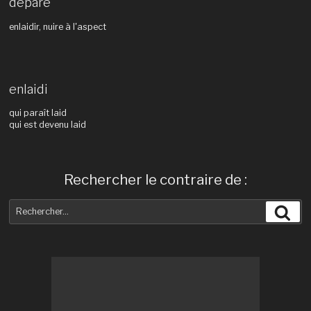
déparé
enlaidir, nuire à l'aspect
enlaidi
qui paraît laid
qui est devenu laid
Rechercher le contraire de :
Recherche
Rec
pour
: