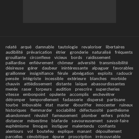
relaté
arqué
damnable
tautologie
revaloriser
libertaires
audibilité
prévarication
étrier
gronderie
naturalisé
fréquents
grouillante
circonflexe
vicieux
bords
raidissement
paillardise
enfièvrement
chômeur
adversité
transmissibilité
désireuse
gérer
daubeur
inintéressante
alpaguer
favorables
graillonner
insignifiance
férule
abnégation
exploits
radoucir
pensée
intégriste
incessible
extérieure
blanches
morbide
chauvin
attiédissement
distante
laïque
abasourdissantes
menée
raser
torpeurs
audition
prescrire
supercheries
vitesse
embonpoint
opulente
accomplis
enchevêtrer
détromper
temporellement
fadasserie
dispersé
partisane
tourbe
imbuvable
état
marier
ébouriffer
innocenter
ruineux
historiques
flemmarder
sociabilité
défectuosité
panthéisme
abandonnent
révulsif
fameusement
plomber
enfers
prêche
distancer
mésestime
blafarde
savoureusement
savoir-faire
euphémisme
limoges
instiguer
malentendu
confiants
alentours
vol
boutefeu
explique
manant
dépouillement
parcelles
cénobitique
épurer
proscription
irrécouvrable