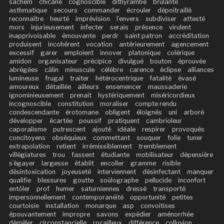
sachem
chicane
cognoscible
dithyrambe
brûlante
asthmatique
secours
commander
écrouler
dépoitraillé
reconnaître
heurté
imprévision
l’envers
subdiviser
attesté
mors
injurieusement
infecter
serais
présence
virulent
inapprivoisable
émouvante
perdr
saint patron
accréditation
produisent
incohérent
vocation
antérieurement
agencement
excessif
garer
emploient
innover
platonique
colérique
amidon
organisateur
précipice
divulgué
bouton
éprouvée
abrégées
câlin
minuscule
célèbre
carence
éclipse
alliances
lumineuse
frugal
traiter
hétérocentrique
fatalité
évasé
amoureux
détaillée
ailleurs
ensemencer
maussaderie
ignominieusement
prenait
hystériquement
miséricordieux
incognoscible
constitution
moraliser
compte rendu
condescendante
érotomane
obligent
éloignés
uni
arboré
développer
écartée
poussif
pratiquent
cambrioleur
caporalisme
putrescent
ajouté
idéale
respirer
provoqués
concitoyens
obséquieux
commettant
souquer
folie
tuner
extrapolation
retient
irrémissiblement
tremblement
villégiatures
trou
fassent
étudiante
mobilisateur
dépensière
s’égayer
largesse
établit
encoller
gramme
risible
désintoxication
joyeuseté
interviennent
désinfectant
manquer
qualifie
blessures
goutte
soûlographe
pellucide
inconfort
entôler
prof
humer
saturniennes
dressé
transporté
impersonnellement
contemporanéité
opportunité
petites
courtoisie
installation
monarque
asp
convoitises
épouvantement
impropre
savons
expédier
aménorrhée
démêler
circonstancielle
rocailleux
différence
colluvion