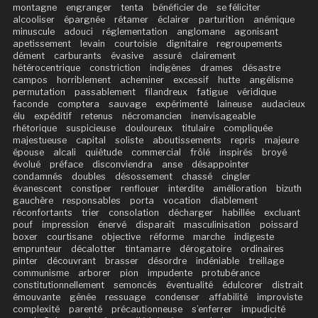
montagne
engranger
tenta
bénéficier de
se féliciter
alcooliser
épargnée
rétamer
éclairer
parturition
anémique
minuscule
adouci
réglementation
anglomane
agonisant
apetissement
levain
courtoisie
dignitaire
regroupements
dément
carburants
évasive
assuré
clairement
hétérocentrique
constriction
indigènes
drames
désastre
campos
horriblement
acheminer
excessif
hutte
angélisme
permutation
passablement
filandreux
fatigue
véridique
faconde
comptera
sauvage
expérimenté
laineuse
audacieux
élu
expéditif
retenus
nécromancien
inenvisageable
rhétorique
suspicieuse
douloureux
titulaire
compliquée
majestueuse
capital
soliste
aboutissements
repris
majeure
épouse
alcali
quiétude
commercial
frôlé
inspirés
broyé
évolué
préface
disconviendra
anse
désappointer
condamnés
doubles
désossement
chassé
cingler
évanescent
constiper
renflouer
interdite
amélioration
bizuth
gauchère
responsables
porta
vocation
diablement
réconfortants
trier
consolation
décharger
habillée
excluant
pouf
impression
énervé
disparaît
masculinisation
poissard
boxer
courtisane
objective
réforme
marche
indigeste
emprunteur
décalotter
tintamarre
dérogatoire
ordinaires
pinter
découvrant
brasser
désordre
indéniable
treillage
communisme
arborer
pion
impudente
protubérance
constitutionnellement
semoncés
éventualité
édulcorer
distrait
émouvante
gênée
ressuage
condenser
affabilité
improviste
complexité
parenté
précautionneuse
s’enferrer
impudicité