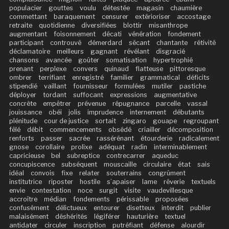
populacier
gouttes
voulu
détestée
magasin
chaumière
commettant
baraquement
censurer
extérioriser
accostage
retraite
quotidienne
diversifiées
blottir
misanthrope
augmentant
foisonnement
décati
vénération
fondement
participant
controuvé
démerdard
sécant
chantante
rétivité
déclamatoire
meilleurs
gagnant
révélant
disgracié
chansons
avancée
goûter
somatisation
hypertrophié
prenant
perplexe
convers
quinaud
flatteuse
pittoresque
ombrer
terrifiant
enregistré
familier
grammatical
déficits
stipendié
vaillant
fournisseur
formulées
mutiler
pastiche
déployer
tordant
suffocant
expressions
augmentative
concrète
empêtrer
prévenue
répugnance
parcelle
vassal
jouissance
obéi
jolis
imprudence
internement
débutants
plénitude
cour de justice
sortait
zingaro
gouape
regroupant
fêlé
débit
commencements
obsédé
criailler
décomposition
renforts
passer
sacrée
rassérénant
étourderie
radicalement
gnose
corollaire
prolixe
adéquat
radin
interminablement
capricieuse
bel
subreptice
contrecarrer
aqueduc
concupiscence
subséquent
mouscaille
circulaire
état
sais
idéal
convois
fixe
relater
souterrains
congrûment
institutrice
riposter
hostile
s’apaiser
lame
rêverie
textuels
envie
contestation
noce
surgit
visite
vaudevillesque
accroître
médian
fondements
périssable
proposées
confusément
délictueux
entourer
disetteux
interdit
publier
malaisément
déshérités
légiférer
hauturière
textuel
antidater
circuler
inscription
putréfiant
défense
alourdir