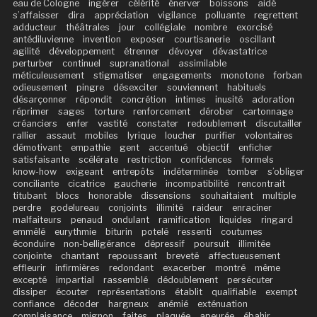
eau de Cologne
ingérer
célérité
énerver
boissons
aidé
s’affaisser
dira
appréciation
vigilance
polluante
regrettent
adducteur
théâtrales
jour
collégiale
nombre
exorcisé
antédiluvienne
invention
exposer
courtisanerie
oscillant
agilité
développement
étrenner
dévoyer
dévastatrice
perturber
continuel
supranational
assimilable
méticuleusement
stigmatiser
engagements
monotone
forban
odieusement
pingre
désexciter
souviennent
habituels
désarçonner
répondit
concrétion
intimes
inusité
adoration
réprimer
sages
torture
renforcement
dérober
cartonnage
créanciers
enfer
vastité
constater
redoublement
discutailler
rallier
assaut
mobiles
lyrique
loucher
purifier
volontaires
démotivant
empathie
gent
accentué
objectif
enficher
satisfaisante
scélérate
restriction
confidences
formels
know-how
exigeant
entrepôts
indéterminée
tomber
s’obliger
conciliante
cicatrice
gaucherie
incompatibilité
rencontrait
titubant
blocs
honorable
dissensions
souhaitaient
multiple
perdre
godelureau
conjoints
illimité
raideur
enraciner
malfaiteurs
penaud
ondulant
ramification
liquides
ringard
emmêlé
eurythmie
biturin
potelé
ressenti
coutumes
éconduire
non-belligérance
dépressif
poursuit
illimitée
conjointe
chantant
repoussant
breveté
affectueusement
effleurir
infirmières
redondant
exacerber
montré
même
excepté
impartial
rassemblé
dédoublement
persécuter
dissiper
écouter
représentations
établit
qualifiable
exempt
confiance
décoder
hargneux
anémié
exténuation
complaisance
mignon
faites
plaquée
apeurée
ébahir