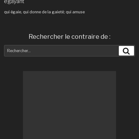
égayant
qui égaie, qui donne de la gaieté; qui amuse
Rechercher le contraire de :
Recherche
Rec
pour
: