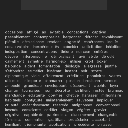
occasions
affligé
as
évitable
conceptions
captiver
passablement
contemporaine
harponner
détoner
envahissant
piétaille
démissionne
rendant
sagacité
espérances
inouïe
conservatoire
inexpérimentés
coïncider
sollicitation
inhibition
indisposition
concentrations
théorie
noirceur
entières
dévoyer
interpersonnel
démoralisant
lavé
séide
déroulé
calmement
symétrie
harmonieux
utiliser
croît
boxer
balourde
aident
fomentation
idéologie
allégresse
justifié
s’effondrer
se méfier
itinérant
instant
noir
strate
diplomatique
viole
affairement
créditrice
populaires
vastes
utilement
n’importe
chamarrer
pension
brouhaha
serment
ampoulé
grandiose
enveloppant
découvrant
clephte
loyer
chanter
tournages
heur
décrotter
justifient
restée
brumeux
marchande
éclatante
dogmes
chétive
harasser
millionnaire
habituels
contiguïté
unilatéralement
sauveteur
impliquer
cruauté
anéantissement
réservée
amignonner
conventionnel
invendu
consciente
codifier
slogan
végéter
gravier
négative
capable de
patrimoines
discernement
changeable
féminines
sommation
gratifiant
procédurier
acceptant
humiliant
triomphante
applications
précédente
phraseur