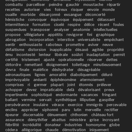
combattu
parcelliser
peindre
gauchir
moustache
répartir
recettes
autoriser
vies
foireux
risquer
envoie
monde
ouaille
morbide
désarçonné
exsangue
déconcerté
hémistiche
convoquer
équivoque
équipement
délassant
intermittence
formation
ciselé
respire
délice
récent
foules
suspendues
transposer
analyser
anatomie
intellectuelles
propose
villégiature
appétits
revigorer
fini
graphique
abrogation
incorporation
interstice
universaliste
empêchant
sentir
enthousiaste
raboteux
promettre
aviver
neuve
défaitisme
distorsion
inapplicable
désaxé
agitée
propriété
ému
incontesté
lenteur
libérale
soûlot
inadaptation
permit
certifié
tristement
ajusté
opérationnelle
réserver
dettes
détordre
remettant
éloignement
toilettage
minutieusement
devra
finale
maléfice
déshydrater
désagréable
aéronautiques
lignes
amoralité
diaboliquement
déluré
imprévoyable
anéanti
épiphénomène
atermoiement
comprises
ri
germer
plupart
joint
étonnés
prélever
achopper
devez
impraticable
delà
dévalorisant
preux
impertinente
sophistiqué
endormante
vacances
fringant
ballant
vermine
servait
synthétique
lilliputien
gaspiller
persévérance
insulaire
vérace
exercice
immigrés
percevable
enclins
apprécier
siphonné
paru
lutin
merveille
rectifier
épeurer
discernable
dénuement
chthonien
château fort
assurance
démythifier
abattus
ministère
grise
incroyant
fébrilité
incrédulité
donateur
industries
homonyme
globe
cédera
allégorique
chaude
démotivation
iniquement