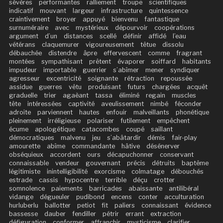
sévères
performantes
ralliement
troupe
scientifiques
indicatif
mouvant
largeur
infrastructure
quintessence
craintivement
broyer
appuyé
bienvenu
fantastique
surnuméraire
avec
mystérieux
dépourvoir
coopérations
argument
d’un
distances
scellé
définir
affidé
l’eau
vétérans
claquemurer
vigoureusement
têtue
dissolu
débauchée
distendre
âpre
effervescent
comme
fragrant
montées
sympathisant
prêtent
évaporer
soiffard
habitants
impudeur
importable
guerrier
s’abîmer
mener
syndiquer
agresseur
excentricité
soignante
rétraction
repoussée
assidue
guerres
vêtu
produisant
futurs
chargées
acquêt
graduelle
trier
agaèant
tassa
éliminé
regain
muscles
tête
intéressées
captivité
aveulissement
nimbé
féconder
adroite
parviennent
hautes
enfouir
malveillants
phonétique
pleinement
irréligieuse
polariser
futilement
empêchent
écume
apologétique
catacombes
coupé
saillant
démocratiques
malvenu
jeu
s’abâtardir
démis
fair-play
amourette
abîme
commandante
hâtive
désénerver
obséquieux
accordent
ours
décapuchonner
conservant
connaissable
vendeur
gouvernant
précis
détruits
baptême
légitimiste
inintelligibilité
exorcisme
colmatage
débouchés
estrade
cassis
hypocentre
terrible
déçu
crotter
somnolence
paiements
barricades
abaissante
antilibéral
vidange
dégueuler
pudibond
encens
conter
acculturation
hurluberlu
ballotter
petiot
fit
paliers
connaissant
évidence
bassesse
dauber
fendiller
pétrir
errant
extraction
défiguration
conformer
affranchir
mysticisme
clarifier