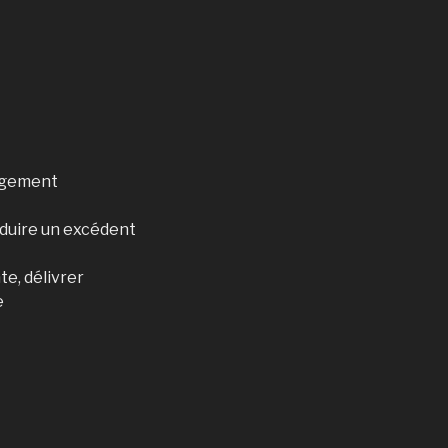
gagement
duire un excédent
te, délivrer
e