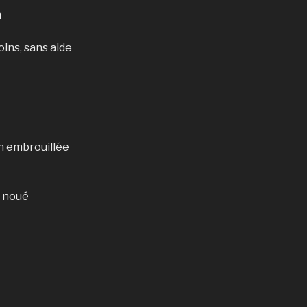
n
oins, sans aide
on embrouillée
t noué