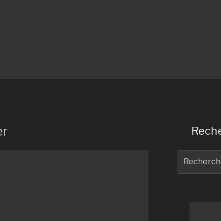
er
Reche
Recherche
pour
: