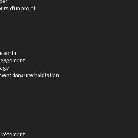
uper
urs, d'un projet
e sortir
engagement
gage
ement dans une habitation
de vêtement