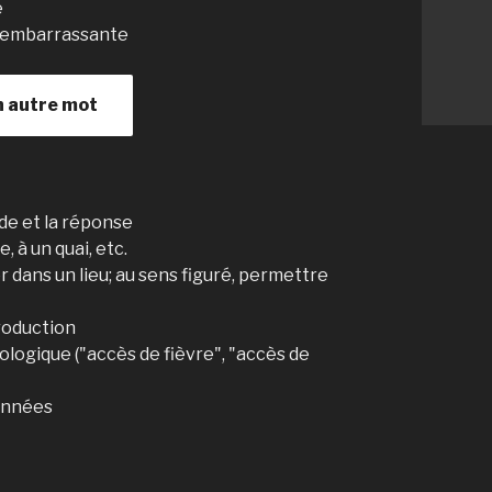
e
n embarrassante
n autre mot
de et la réponse
, à un quai, etc.
 dans un lieu; au sens figuré, permettre
roduction
logique ("accès de fièvre", "accès de
onnées