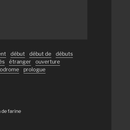
nt
début
début de
débuts
ès
étranger
ouverture
rodrome
prologue
n de farine