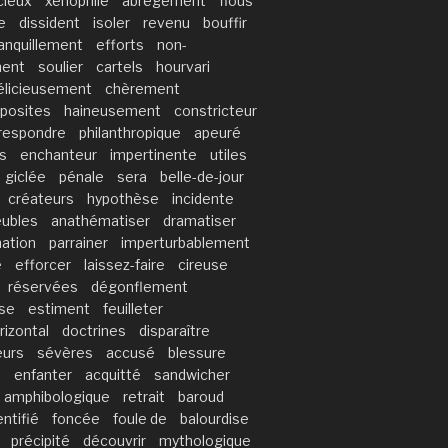
cieux
xénophile
abrégement
flous
e
dissident
isoler
revenu
bouffir
anquillement
efforts
non-
ment
soulier
cartels
hourvari
élicieusement
chèrement
posites
haineusement
constricteur
respondre
philanthropique
apeuré
s
enchanteur
impertinente
utiles
giclée
pénale
sera
belle-de-jour
créateurs
hypothèse
incidente
ubles
anathématiser
dramatiser
ation
parrainer
imperturbablement
é
efforcer
laissez-faire
cireuse
réservées
dégonflement
se
estiment
feuilleter
rizontal
doctrines
disparaître
eurs
sévères
accusé
blessure
e
enfanter
acquitté
sandwicher
amphibologique
retrait
baroud
entifié
foncée
foule de
balourdise
précipité
découvrir
mythologique