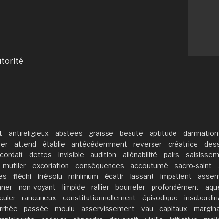
utorité
t
antireligieux
abatées
graisse
beauté
aptitude
damnation
ner
attend
établie
antécédemment
reverser
créatrice
des
cordait
dettes
invisible
audition
aliénabilité
pairs
saisisse
mutiler
excoriation
conséquences
accoutumé
sacro-saint
es
fléchi
irrésolu
minimum
écatir
lassant
impatient
assem
nner
non-voyant
limpide
rallier
bourreler
profondément
aqu
culer
rancuneux
constitutionnellement
épisodique
insubordin
orrhée
passée
moulu
asservissement
vau
capitaux
margina