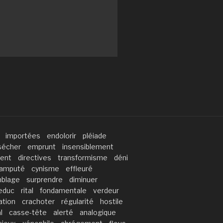
importées
endolorir
pléiade
sécher
emprunt
insensiblement
ment
directives
transformisme
déni
amputé
cynisme
effleuré
blage
surprendre
diminuer
educ
rital
fondamentale
verdeur
ation
crachoter
régularité
hostile
l
casse-tête
alerté
analogique