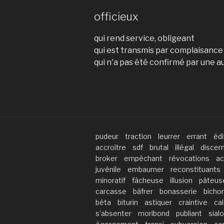
officieux
qui rend service, obligeant
qui est transmis par complaisance
qui n'a pas été confirmé par une a
pudeur
traction
leurrer
errant
édi
accroître
sdf
brutal
illégal
discer
broker
empêchant
révocations
ac
juvénile
embaumer
reconstituants
minoratif
fâcheuse
illusion
pâteus
carcasse
bâfrer
bonasserie
bicho
bêta
biturin
astiquer
craintive
cal
s’absenter
moribond
publiant
sial