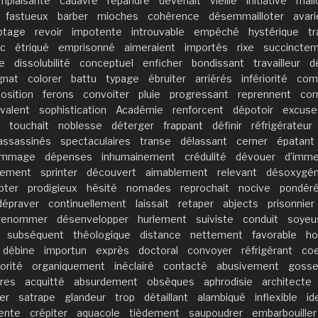
mplaisante
cadavre
répandre
devenait
vieille
initiative
mali
fastueux
barber
mioches
cohérence
désemmailloter
avari
ptage
revoir
impotente
introuvable
empêché
hystérique
tr
nc
étriqué
emprisonné
aimeraient
importés
rixe
succincte
e
dissolubilité
conceptuel
enficher
bondissant
travailleur
d
gnat
colorer
battu
typage
ébruiter
arriérés
infériorité
com
osition
ferons
convoiter
pluie
progressant
reprennent
cor
yvalent
sophistication
Académie
renforcent
dépotoir
excuse
touchait
noblesse
déterger
frappant
définir
réfrigérateur
assassinés
spectaculaires
transe
délassant
cerner
épatant
ommage
dépenses
inhumainement
crédulité
dévouer
d’imme
sement
sprinter
découvert
aimablement
relevant
désoxygén
pter
prodigieux
hésité
nomades
reprochait
nocive
pondér
dépraver
continuellement
laissait
retaper
abjects
prisonnier
renommer
désenvelopper
hurlement
suiviste
conduit
soyeu
subséquent
théologique
distance
nettement
favorable
ho
débine
importun
exprès
doctoral
convoyer
réfrigérant
co
orité
organiquement
inéclairé
contacté
abusivement
goss
res
acquitté
absurdement
obsèques
aphrodisie
architecte
er
satrape
glandeur
trop
détaillant
alambiqué
inflexible
id
ente
crépiter
aquacole
tièdement
saupoudrer
embarbouiller