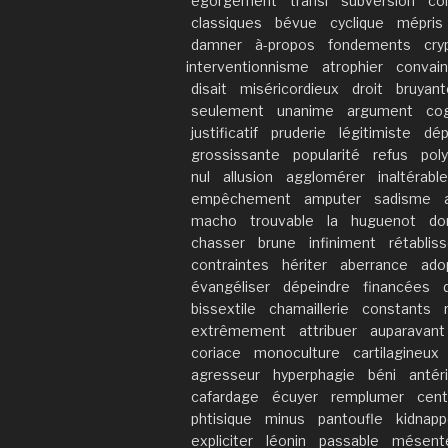
égorgement
transi
subversion
co
classiques
bévue
cyclique
mépris
damner
à-propos
fondements
cry
interventionnisme
atrophier
convai
disait
miséricordieux
droit
bruyant
seulement
unanime
argument
co
justificatif
pruderie
légitimiste
dép
grossissante
popularité
refus
pol
nul
allusion
agglomérer
inaltérable
empêchement
amputer
sadisme
macho
trouvable
la
huguenot
d
chasser
brune
infiniment
rétablis
contraintes
hériter
aberrance
ado
évangéliser
dépeindre
financées
bissextile
chamaillerie
constants
extrêmement
attribuer
auparavant
coriace
monoculture
cartilagineux
agresseur
hyperphagie
béni
antéri
cafardage
écuyer
remplumer
cent
phtisique
minus
pantoufle
kidnapp
expliciter
léonin
passable
mésent