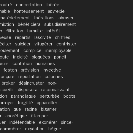
coutré
concertation
libérée
gnable
honteusement
apyrexie
matériellement
libérations
abraser
mixtion
bénéficiera
subsidiairement
er
filtration
tumulte
intérêt
yeuse
répartis
lascivité
chiffres
éditer
suicider
vitupérer
contrister
foulement
complice
inemployable
oufe
frigidité
bloquées
poncif
eurs
contrition
humaines
feston
prévision
invective
fonçure
répudiation
colonnes
broker
désincruster
non-
ecueillir
disposera
reconnaissant
tion
paranoïaque
perturbée
boots
orroyer
fragilité
appareiller
ation
que
racine
bigarrer
r
aporétique
étamper
uer
indéfendable
exonérer
pince-
commérer
oxydation
bègue