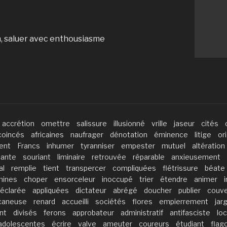
n, saluer avec enthousiasme
accrétion
omettre
salissure
illusionné
vrille
jaseur
cités
coincés
africaines
naufrager
dénotation
éminence
litige
or
ent
Francs
inhumer
tyranniser
empester
mutuel
altération
çante
souriant
liminaire
retrouvée
réparable
anxieusement
al
remplie
tient
transpercer
compliquées
flétrissure
béate
mines
choper
ensorceleur
inoccupé
trier
étendre
animer
éclarée
appliquées
dictateur
abrégé
doucher
publier
couve
caneuse
renard
accueilli
sociétés
flores
empierrement
jar
nt
divisés
ferons
approbateur
administratif
antifasciste
lo
adolescentes
écrire
valve
ameuter
coureurs
étudiant
flag