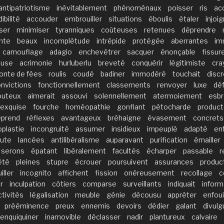
antipatriotisme
inévitablement
phénoménaux
poisser
ris
ac
ibilité
accouder
embrouiller
situations
éboulis
étaler
injoi
ser
minimiser
tyranniques
coûteuses
retenues
déprendre
nte
beaux
incomplétude
intrépide
protégée
aberrantes
im
camouflage
adagio
enchevêtrer
sacquer
énonçable
fissur
euse
acrimonie
hurluberlu
breveté
conquérir
légitimiste
cra
onte de fées
roulis
coudé
badiner
immodéré
touchait
discr
nvictions
fonctionnellement
classements
renvoyer
luxe
dé
outeux
aimerait
assouvi
solennellement
atermoiement
esbr
exquise
fourche
homéopathie
gonflant
pétocharde
product
eprend
réflexes
avantageux
bréhaigne
évasement
concrets
plastie
incongruité
assumer
insidieux
impeuplé
adapté
en
ute
lancées
antilibéralisme
auparavant
purification
émailler
serons
épatant
libéralement
facultés
écharper
passable
r
été
pleines
stupre
écrouer
poursuivent
assurances
produc
iller
incognito
affichent
fission
onéreusement
recollage
c
r
inculpation
côtiers
comparse
surveillants
indiquait
inform
ctivités
légalisation
meuble
génie
décousu
apprêter
enfoui
prééminence
preux
ennemis
devoirs
dédier
galant
divulg
enquiquiner
inamovible
déclasser
nadir
plantureux
calvaire