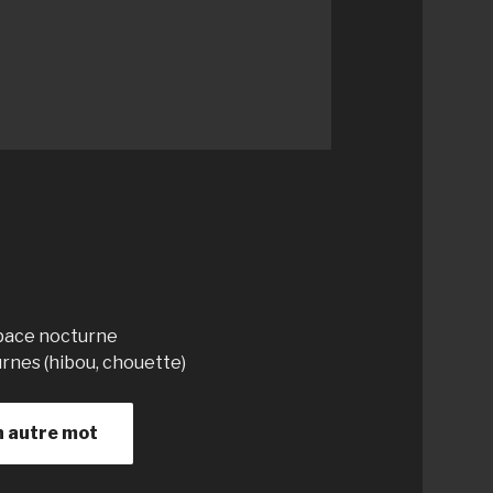
apace nocturne
urnes (hibou, chouette)
n autre mot