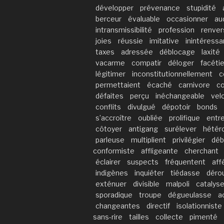
développer
prévenance
stupidité
berceur
évaluable
occasionner
aud
intransmissibilité
profession
renver
joies
réussie
imitative
inintéressa
taxes
adressée
déblocage
laxité
vacarme
compatir
déloger
facéti
légitimer
inconstitutionnellement
c
permettaient
écaché
carnivore
co
défaites
perçu
inéchangeable
vel
conflits
divulgué
dépotoir
bonds
s’accroître
oubliée
prolifique
entr
côtoyer
antigang
surélever
hétéro
parleuse
multiplient
privilégier
déb
conformiste
affligeante
cherchant
éclairer
suspects
fréquentent
aff
indigènes
inquiéter
tiédasse
dérou
exténuer
divisible
malpoli
catalyse
sporadique
troupe
dégueulasse
a
changeantes
directif
isolationniste
sans-rire
tailles
collecte
pimenté