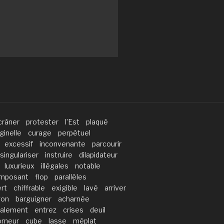
crâner
protester
l’Est
plaqué
iginelle
curage
perpétuel
excessif
inconvenante
parcourir
singulariser
instruire
dilapidateur
luxurieux
illégales
notable
imposant
flop
parallèles
rt
chiffrable
exigible
lavé
arriver
gon
barguigner
acharnée
calement
entrez
crises
deuil
orneur
cube
lasse
méplat