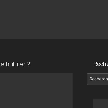
de hululer ?
Reche
Recherche
pour
: