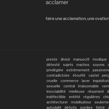
acclamer
faire une acclamation, une ovatio
preste
divisé
manuscrit
modique
détesté
sujets
machos
soyons
privilégiée
extrêmement
passivem
contradictoire
étouffé
castel
per
cruelle
commerce
lacer
inquisitori
sexuelle
central
irraisonnable
ver
insociabilité
mielleuse
résument
d
indéfectible
entêté
régulières
chi
architecturer
mobilisateur
seuleme
autodafé
déficits
sombre
flétrir