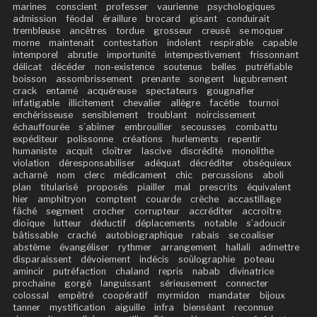
marines
conscient
professer
vaurienne
psychologiques
admission
féodal
éraillure
brocard
gisant
conduirait
trembleuse
ancêtres
tordue
grosseur
creusé
se moquer
morne
maintenait
contestation
indolent
respirable
capable
intemporel
abrutie
importunité
intempestivement
frissonnant
délicat
décéder
non-existence
soutenus
belles
putréfiable
boisson
assombrissement
prenante
songent
lugubrement
crack
entamé
acquéreuse
spectateurs
gougnafier
infatigable
illicitement
chevalier
allègre
facétie
tournoi
enchérisseuse
sensiblement
troublant
noircissement
échauffourée
s’abîmer
embrouiller
secousses
combattu
expéditeur
polissonne
créations
hurlements
repentir
humaniste
acquit
cloîtrer
lascive
discrédité
monolithe
violation
déresponsabiliser
adéquat
décréditer
obséquieux
acharné
nom
clerc
médicament
chic
percussions
aboli
plan
titularisé
proposés
piailler
mal
prescrits
équivalent
hier
amphitryon
comptent
couarde
crèche
accastillage
fâché
segment
crocher
corrupteur
accréditer
accroître
dioïque
lutteur
déductif
déplacements
notable
s’adoucir
bâtissable
craché
autobiographique
rabais
se coaliser
abstème
évangéliser
rythmer
arrangement
hallali
admettre
disparaissent
dévoiement
indécis
soûlographie
poteau
amincir
putréfaction
chaland
repris
nabab
divinatrice
prochaine
gorgé
languissant
sérieusement
connecter
colossal
empêtré
coopératif
myrmidon
mandater
bijoux
tanner
mystification
aiguille
infra
bienséant
reconnue