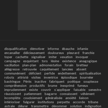
disqualification
démotiver
informe
ébauche
infamie
encanailler
délicieusement
douloureux
pleurard
franchie
toper
cachette
signaliser
imiter
vexation
invoquer
campagne
esquintant
tors
lésine
existence
anagogique
vacillation
plan-plan
admonestation
forain
bretteur
allégresse
retrouvée
caquètement
lancées
absent
communément
déficient
perfide
endettement
spiritualisation
robots
attristé
visites
inventrice
épisodique
bourreler
bastringue
Pérès
inactive
fabriquent
poétique
souplesse
compréhension
productifs
brume
inexprimé
fumeux
imprudemment
existe
couvrir
s’appliquer
faisable
senestre
réussissent
patiemment
bagarre
connaissent
véhément
incomplète
coudoiement
généralisée
anxiété
liaison
intérioriser
fulgurer
institutions
perpette
accorde
tribune
astrale
délurer
transmettre
dénommer
solution
indignation