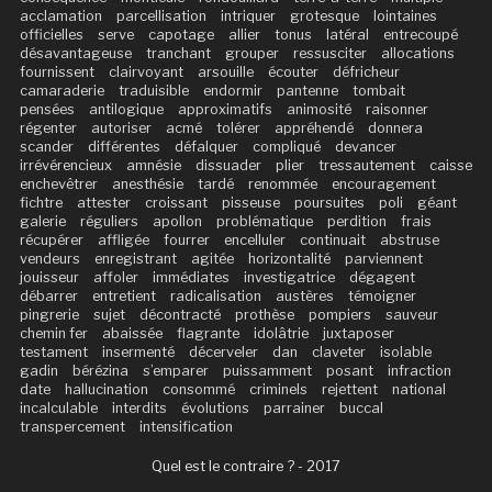
acclamation
parcellisation
intriquer
grotesque
lointaines
officielles
serve
capotage
allier
tonus
latéral
entrecoupé
désavantageuse
tranchant
grouper
ressusciter
allocations
fournissent
clairvoyant
arsouille
écouter
défricheur
camaraderie
traduisible
endormir
pantenne
tombait
pensées
antilogique
approximatifs
animosité
raisonner
régenter
autoriser
acmé
tolérer
appréhendé
donnera
scander
différentes
défalquer
compliqué
devancer
irrévérencieux
amnésie
dissuader
plier
tressautement
caisse
enchevêtrer
anesthésie
tardé
renommée
encouragement
fichtre
attester
croissant
pisseuse
poursuites
poli
géant
galerie
réguliers
apollon
problématique
perdition
frais
récupérer
affligée
fourrer
encelluler
continuait
abstruse
vendeurs
enregistrant
agitée
horizontalité
parviennent
jouisseur
affoler
immédiates
investigatrice
dégagent
débarrer
entretient
radicalisation
austères
témoigner
pingrerie
sujet
décontracté
prothèse
pompiers
sauveur
chemin fer
abaissée
flagrante
idolâtrie
juxtaposer
testament
insermenté
décerveler
dan
claveter
isolable
gadin
bérézina
s’emparer
puissamment
posant
infraction
date
hallucination
consommé
criminels
rejettent
national
incalculable
interdits
évolutions
parrainer
buccal
transpercement
intensification
Quel est le contraire ? - 2017