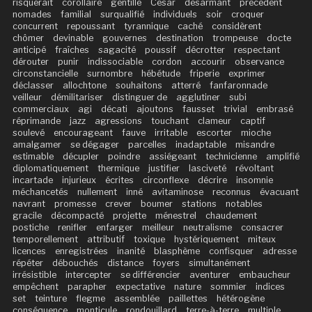
risquerait
corollaire
gentille
César
désarmant
précédent
nomades
familial
surqualifié
individuels
soir
croquer
concurrent
repoussant
tyrannique
caché
considèrent
chômer
devinable
gouvernes
destination
trompeuse
docte
anticipé
fraîches
sagacité
poussif
décrotter
respectant
dérouter
punir
indissociable
cordon
accourir
observance
circonstancielle
surnombre
hébétude
friperie
exprimer
déclasser
allochtone
souhaitons
atterré
fanfaronnade
veilleur
démilitariser
distinguer de
agglutiner
subi
commerciaux
agi
décati
ajoutons
fausset
trivial
embrasé
réprimande
jazz
agressions
touchant
clameur
captif
soulevé
encourageant
fauve
irritable
escorter
mioche
amalgamer
se dégager
parcelles
inadaptable
misandre
estimable
décupler
poindre
assiégeant
technicienne
amplifié
diplomatiquement
thermique
justifier
lasciveté
révoltant
incartade
injurieux
écrites
circonflexe
décrire
insomnie
méchancetés
nullement
inné
avitaminose
reconnus
évacuant
navrant
promesse
crever
boumer
stations
notables
gracile
décompacté
projette
ménestrel
chaudement
postiche
renifler
enfarger
meilleur
neutralisme
consacrer
temporellement
attributif
toxique
hystériquement
miteux
licences
enregistrées
inanité
blasphème
confisquer
adresse
répéter
débouchés
distance
foyers
simultanément
irrésistible
intercepter
se différencier
aventurer
embaucheur
empêchent
parapher
expectative
nature
sommier
indices
set
teinture
flegme
assemblée
paillettes
hétérogène
conséquence
monticule
rondouillard
terre-à-terre
multiple