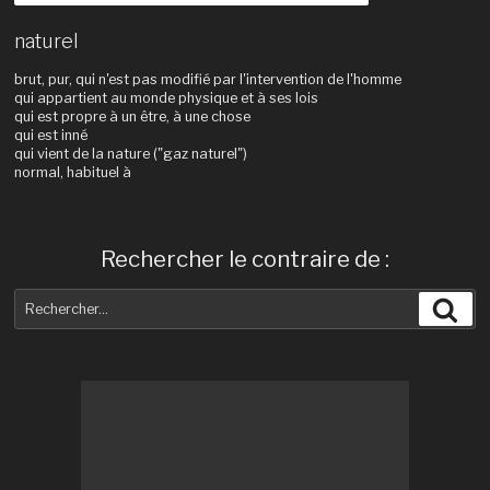
naturel
brut, pur, qui n'est pas modifié par l'intervention de l'homme
qui appartient au monde physique et à ses lois
qui est propre à un être, à une chose
qui est inné
qui vient de la nature ("gaz naturel")
normal, habituel à
Rechercher le contraire de :
Recherche
Rec
pour
: