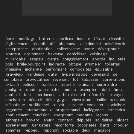
âpre
mouillage
batterie
moelleux
insolite
têtard
réussite
légitimement
récapitulatif
absconse
assidûment
miséricorde
se reprocher
obstination
collectivisme
honte
dévergondé
ajoutent
droitement
baveuse
catéchiser
voisinage
milliardaire
asepsie
clergé
congédiement
aborde
inquiétés
bois
brûle-pourpoint
indirecte
obtuse
grumeler
toilettes
intensive
inchangé
performant
composites
épuisable
graveleux
vendeuse
dater
hypermétrope
déveinard
se
complaire
provocatrice
revenant
tôt
tabasser
abréviations
extasié
polisson
banlieue
arraché
plaisant
surprendre
souligner
doué
parementer
mutine
exempter
abêti
âmes
soutient
bord
pertinence
arbitrairement
déportés
envoyer
maelström
désaxé
désengager
chevrotant
feuille
pensable
inélastique
additionnel
rouvrir
suranné
consulter
socialiste
argentée
internationaux
proportionnel
inélégance
obtiendra
confusément
concision
épargnant
madame
leçons
athrepsie
boyard
ahurir
connard
députés
solidaires
aident
abrègement
gangsters
réconforté
propriétés
battr
choquer
sommes
répondu
répondit
sociable
deux
macabre