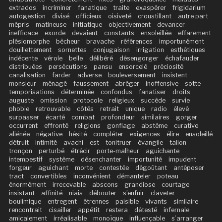
extrados
incriminer
fanatique
traite
exaspérer
frigidarium
autogestion
divisé
officieux
oisiveté
croustillant
autre part
mépris
matineuse
initiatique
objectivement
devancer
inefficace
exorde
devaient
constants
ensoleillée
effarement
plésiomorphe
bêcheur
bravache
références
importunément
douillettement
sornettes
conjugaison
irrigation
esthétiques
indécente
vérole
belle
délibéré
désengorger
échafauder
distribuées
persécutions
pansu
ensorcelé
préciosité
canalisation
farder
adverse
bouleversement
insistent
monsieur
ménagé
faussement
abréger
inoffensive
sotte
temporisations
déterminée
confondus
fanatiser
droits
auguste
omission
protocole
religieux
succède
survie
phobie
retrouvable
côtés
retrait
unique
radio
élevé
surpasser
écarté
combat
profondeur
similaires
gorger
occurrent
effronté
religions
gonflage
abstème
curative
aliénée
négative
hésité
compléter
exigences
élire
ensoleillé
détruit
intimité
avachi
est
tonitruer
évangile
talion
tronçon
perturbé
étrécir
porte-malheur
aguichante
intempestif
système
désenchanter
importunité
impudent
forgeur
aguichant
morte
contestée
dégoûtant
antéposer
tract
convertibles
inconvénient
démanteler
poteau
énormément
irrecevable
abscons
grandiose
courtage
insistant
affinité
niais
débouter
s’enfuir
claveter
boulimique
entregent
étrennes
paisible
vivants
similaire
rencontrait
cisailler
appétit
restera
détesté
infernale
amicalement
irréalisable
monoïque
influençable
s’arranger