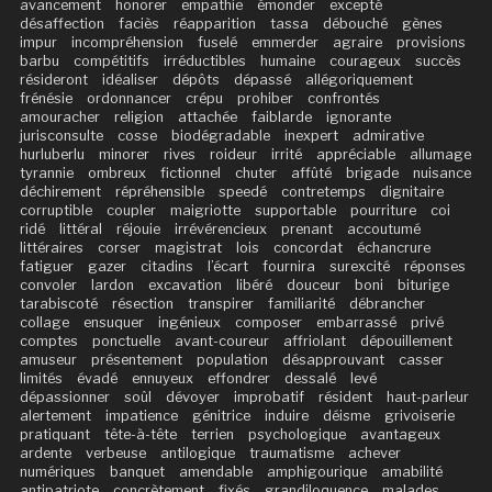
avancement
honorer
empathie
émonder
excepté
désaffection
faciès
réapparition
tassa
débouché
gènes
impur
incompréhension
fuselé
emmerder
agraire
provisions
barbu
compétitifs
irréductibles
humaine
courageux
succès
résideront
idéaliser
dépôts
dépassé
allégoriquement
frénésie
ordonnancer
crépu
prohiber
confrontés
amouracher
religion
attachée
faiblarde
ignorante
jurisconsulte
cosse
biodégradable
inexpert
admirative
hurluberlu
minorer
rives
roideur
irrité
appréciable
allumage
tyrannie
ombreux
fictionnel
chuter
affûté
brigade
nuisance
déchirement
répréhensible
speedé
contretemps
dignitaire
corruptible
coupler
maigriotte
supportable
pourriture
coi
ridé
littéral
réjouie
irrévérencieux
prenant
accoutumé
littéraires
corser
magistrat
lois
concordat
échancrure
fatiguer
gazer
citadins
l’écart
fournira
surexcité
réponses
convoler
lardon
excavation
libéré
douceur
boni
biturige
tarabiscoté
résection
transpirer
familiarité
débrancher
collage
ensuquer
ingénieux
composer
embarrassé
privé
comptes
ponctuelle
avant-coureur
affriolant
dépouillement
amuseur
présentement
population
désapprouvant
casser
limités
évadé
ennuyeux
effondrer
dessalé
levé
dépassionner
soûl
dévoyer
improbatif
résident
haut-parleur
alertement
impatience
génitrice
induire
déisme
grivoiserie
pratiquant
tête-à-tête
terrien
psychologique
avantageux
ardente
verbeuse
antilogique
traumatisme
achever
numériques
banquet
amendable
amphigourique
amabilité
antipatriote
concrètement
fixés
grandiloquence
malades