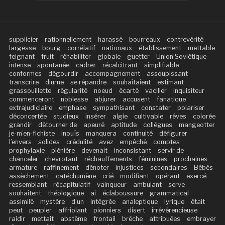
supplicier
rationnellement
harassé
bourreaux
contrevérité
largesse
bourg
corrélatif
nationaux
établissement
mettable
feignant
fruit
réhabiliter
globale
guetter
Union Soviétique
intense
spontanée
cadrer
récalcitrant
simplifiable
conformes
dégourdir
accompagnement
assoupissant
transcrire
diurne
se répandre
souhaitaient
estimant
grassouillette
régularité
noeud
écarté
vaciller
inquisiteur
commenceront
noblesse
abjurer
accusent
fanatique
extrajudiciaire
emphase
sympathisant
constater
polariser
déconcertée
studieux
insérer
algie
cultivable
rêves
colorée
grandir
détourner de
apeuré
aptitude
collègues
mangeotter
je-m’en-fichiste
inouïs
manquera
continuité
défigurer
l’envers
solides
crédulité
avez
empêché
comptes
prophylaxie
plénière
devenait
inconsistant
servir de
chanceler
chevrotant
réchauffements
féminines
prochaines
armature
raffinement
dénoter
injustices
secondaires
Bébés
assèchement
catéchumène
crié
modifiant
opérant
exercé
ressemblant
récapitulatif
vainqueur
ambulant
serve
souhaitent
théologique
ai
éclaboussure
grammatical
assimilé
mystère
d’un
intégrée
analeptique
lyrique
était
peut
peupler
affriolant
pionniers
disert
irrévérencieuse
raidir
mettait
abstème
frontail
brèche
attribuées
embrayer