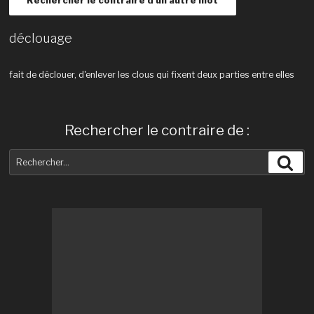
Rechercher le contraire d'un autre mot
déclouage
fait de déclouer, d'enlever les clous qui fixent deux parties entre elles
Rechercher le contraire de :
Recherche
Rec
pour
: