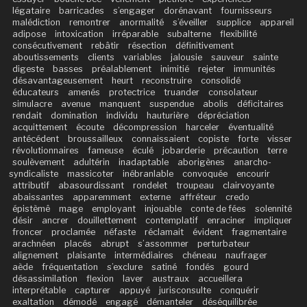
légataire
barricades
s’engager
dorénavant
fournisseurs
malédiction
remontrer
anormalité
s’éveiller
supplice
appareil
adipose
intoxication
irréparable
subalterne
flexibilité
consécutivement
rebâtir
résection
définitivement
aboutissements
clients
variables
jalousie
sauveur
sainte
digeste
basses
préalablement
inimitié
rejeter
immunités
désavantageusement
heurt
reconstruire
consolidé
éducateurs
amenés
protectrice
truander
consolateur
simulacre
avenue
manquent
suspendue
abolis
déficitaires
rendait
domination
individu
hauturière
dépréciation
acquittement
écoute
décompression
harceler
éventualité
antécédent
broussailleux
connaissaient
copiste
forte
visser
révolutionnaires
fameuse
éculé
jobarderie
précaution
terre
soulèvement
adultérin
inadaptable
aborigènes
anarcho-
syndicaliste
massicoter
inébranlable
convoquée
encourir
attributif
abasourdissant
rondelet
troupeau
clairvoyante
abaissantes
apparemment
externe
affréteur
credo
épistèmê
mage
employant
injouable
conte de fées
solennité
désir
ancrer
douillettement
contemplatif
enraciner
impliquer
froncer
proclamée
néfaste
réclamait
évident
fragmentaire
arachnéen
placés
abrupt
s’assommer
perturbateur
alignement
plaisante
intermédiaires
chéneau
naufrager
aède
fréquentation
s’exclure
satiné
fondés
gourd
désassimilation
flexion
laver
austraux
accueillera
interprétable
capturer
appuyé
jurisconsulte
conquérir
exaltation
démodé
engagé
démanteler
déséquilibrée