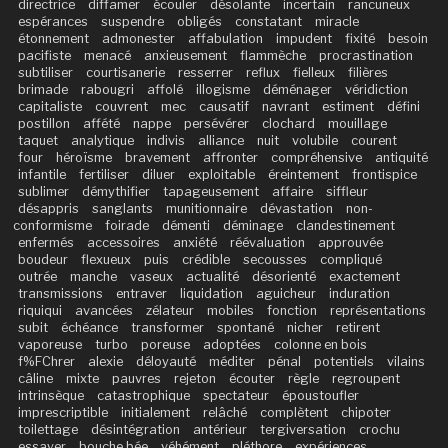
directrice
diffamer
écouler
désolante
incertain
rancuneux
espérances
suspendre
obligés
constatant
miracle
étonnement
admonester
affabulation
impudent
fixité
besoin
pacifiste
menacé
anxieusement
flammèche
procrastination
subtiliser
courtisanerie
resserrer
reflux
fielleux
filières
brimade
rabougri
affolé
illogisme
déménager
véridiction
capitaliste
couvrent
mec
causatif
navrant
estiment
défini
postillon
affété
nappe
persévérer
clochard
mouillage
taquet
analytique
indivis
alliance
nuit
volubile
courent
four
héroïsme
bravement
affronter
compréhensive
antiquité
infantile
fertiliser
diluer
exploitable
éreintement
frontispice
sublimer
démythifier
tapageusement
affaire
siffleur
désappris
sanglants
munitionnaire
dévastation
non-
conformisme
foirade
démenti
déminage
clandestinement
enfermés
accessoires
anxiété
réévaluation
approuvée
boudeur
flexueux
puis
crédible
secousses
compliqué
outrée
manche
vaseux
actualité
désorienté
exactement
transmissions
entraver
liquidation
aguicheur
induration
riquiqui
avancées
zélateur
mobiles
fonction
représentations
subit
échéance
transformer
spontané
nicher
retirent
vaporeuse
turbo
poreuse
adoptées
colonne en bois
f%FChrer
alexie
déloyauté
méditer
pénal
potentiels
vilains
câline
mixte
pauvres
rejeton
écouter
règle
regroupent
intrinsèque
catastrophique
spectateur
époustoufler
imprescriptible
initialement
relâché
complètent
chipoter
toilettage
désintégration
antérieur
tergiversation
crochu
essayer
bouche bée
véhément
pléthore
expériences