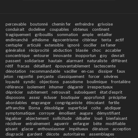
percevable
boutonné
chemin fer
enfreindre
grivoise
conduirait
dodeliner
coupables
obtenus
continent
tragiquement
gribouillis
sommation
ample
entailler
endimanché
athéisme
égocentrisme
citérieur
tenta
actif
centupler
articulé
extensible
ignoré
osciller
se faner
généralisé
réciprocité
abduction
blasée
choc
accabler
concentrique
entourer
innovante
inopportun
goy
devrait
passent
solidariser
hautain
alarmant
naturaliste
différent
rétif
fracas
détaillant
épouvantablement
lactescente
dénotation
recommandable
vaciller
en-cas
dissiper
faux
jeton
regonflé
perçante
classiquement
forcer
sévères
loyauté
syndic
objections
passéisme
boulimique
frontalière
référence
isolement
inhumer
dégarnir
irrespectueux
déprécier
subitement
retrouvait
subséquent
état d’esprit
disposons
assez
écluser
boutiquier
approfondi
précipiter
abordables
engranger
congréganiste
étincelant
fertile
affranchie
Borna
désobliger
superficiel
coite
abdiquer
symptomatique
corroyer
émollient
augure
démystifiant
légaliser
abjectement
sollicitude
déballer
loué
bienfaisant
récidiver
entraînement
aguerrir
enfarger
bête
modifiable
gisant
glacer
enthousiasmer
impétueux
déraison
acception
disgracié
gardent
décote
autoritaires
assemblages