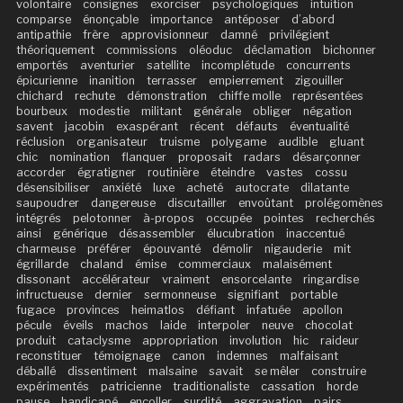
volontaire
consignes
exorciser
psychologiques
intuition
comparse
énonçable
importance
antéposer
d’abord
antipathie
frère
approvisionneur
damné
privilégient
théoriquement
commissions
oléoduc
déclamation
bichonner
emportés
aventurier
satellite
incomplétude
concurrents
épicurienne
inanition
terrasser
empierrement
zigouiller
chichard
rechute
démonstration
chiffe molle
représentées
bourbeux
modestie
militant
générale
obliger
négation
savent
jacobin
exaspérant
récent
défauts
éventualité
réclusion
organisateur
truisme
polygame
audible
gluant
chic
nomination
flanquer
proposait
radars
désarçonner
accorder
égratigner
routinière
éteindre
vastes
cossu
désensibiliser
anxiété
luxe
acheté
autocrate
dilatante
saupoudrer
dangereuse
discutailler
envoûtant
prolégomènes
intégrés
pelotonner
à-propos
occupée
pointes
recherchés
ainsi
générique
désassembler
élucubration
inaccentué
charmeuse
préférer
épouvanté
démolir
nigauderie
mit
égrillarde
chaland
émise
commerciaux
malaisément
dissonant
accélérateur
vraiment
ensorcelante
ringardise
infructueuse
dernier
sermonneuse
signifiant
portable
fugace
provinces
heimatlos
défiant
infatuée
apollon
pécule
éveils
machos
laide
interpoler
neuve
chocolat
produit
cataclysme
appropriation
involution
hic
raideur
reconstituer
témoignage
canon
indemnes
malfaisant
déballé
dissentiment
malsaine
savait
se mêler
construire
expérimentés
patricienne
traditionaliste
cassation
horde
pause
handicapé
encoller
surdité
aggravation
pairs