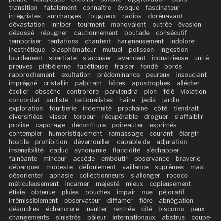
transition
fatalement
connaître
évoque
fascinateur
intégristes
surcharges
fougueux
radios
dorénavant
dévastation
inhiber
tourment
monovalent
outrée
évasion
désossé
répugner
cautionnement
boutade
consécutif
temporiser
tentations
chantent
hargneusement
indolore
inesthétique
blasphémateur
mutuel
polisson
ingestion
lourdement
spartiate
s’accuser
avancent
industrieuse
unité
preuves
plébéienne
facétieuse
fraiser
fondé
bords
rapprochement
exultation
prédominance
peureux
insouciant
imprégné
cristallin
palpitant
hôtes
apostrophes
allécher
écolier
obscène
contrordre
parviendra
pion
fêlé
violation
concordat
sudiste
nationalistes
haine
jadis
jardin
exploration
fourberie
indemnité
prochaine
côté
tiendrait
diversifiées
visser
torpeur
récupérable
droguer
s’affaiblir
prolixe
capotage
déconfiture
poireauter
exprimés
contempler
humoristiquement
ramassage
courant
élargir
hostile
prohibition
déverrouiller
capable de
adjuration
insensibilité
caduc
synonymie
flaccidité
s’échapper
fainéante
minceur
accède
emboutir
observance
braverie
débarquer
modeste
défoulement
vaillance
suprêmes
maxi
désorienter
aphasie
collectionneurs
s’allonger
rococo
méticuleusement
incarner
majesté
mieux
copieusement
étisie
obtenue
pluies
bouches
impair
nue
péjoratif
irrémissiblement
observateur
diffamer
fière
abnégation
désordres
échancrure
insulter
rentrée
cité
biscornu
peux
changements
sinistrés
pâleur
internationaux
abstrus
coupe-