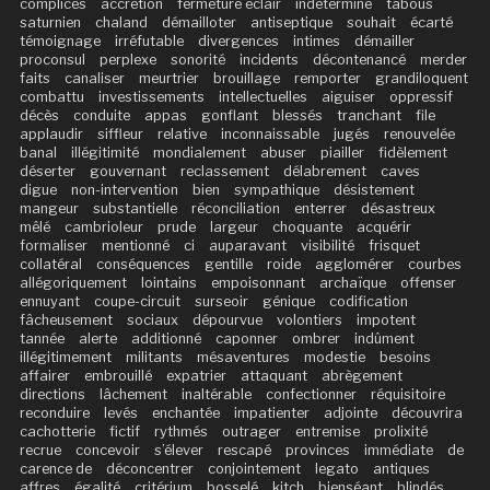
complices
accrétion
fermeture éclair
indéterminé
tabous
saturnien
chaland
démailloter
antiseptique
souhait
écarté
témoignage
irréfutable
divergences
intimes
démailler
proconsul
perplexe
sonorité
incidents
décontenancé
merder
faits
canaliser
meurtrier
brouillage
remporter
grandiloquent
combattu
investissements
intellectuelles
aiguiser
oppressif
décès
conduite
appas
gonflant
blessés
tranchant
file
applaudir
siffleur
relative
inconnaissable
jugés
renouvelée
banal
illégitimité
mondialement
abuser
piailler
fidèlement
déserter
gouvernant
reclassement
délabrement
caves
digue
non-intervention
bien
sympathique
désistement
mangeur
substantielle
réconciliation
enterrer
désastreux
mêlé
cambrioleur
prude
largeur
choquante
acquérir
formaliser
mentionné
ci
auparavant
visibilité
frisquet
collatéral
conséquences
gentille
roide
agglomérer
courbes
allégoriquement
lointains
empoisonnant
archaïque
offenser
ennuyant
coupe-circuit
surseoir
génique
codification
fâcheusement
sociaux
dépourvue
volontiers
impotent
tannée
alerte
additionné
caponner
ombrer
indûment
illégitimement
militants
mésaventures
modestie
besoins
affairer
embrouillé
expatrier
attaquant
abrègement
directions
lâchement
inaltérable
confectionner
réquisitoire
reconduire
levés
enchantée
impatienter
adjointe
découvrira
cachotterie
fictif
rythmés
outrager
entremise
prolixité
recrue
concevoir
s’élever
rescapé
provinces
immédiate
de
carence de
déconcentrer
conjointement
legato
antiques
affres
égalité
critérium
bosselé
kitch
bienséant
blindés