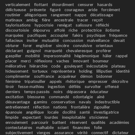
verticalement
flottant
étourdiment
censurer
hasards
délictueuse
présente
figuré
courageux
aride
forcément
routinier
allégoriques
rangement
nappe
décatissage
matinaux
ambig
fière
ancestrale
tracer
reçoit
taylorisations
hypocrisie
renégat
salissure
réfléchi
discourtoisie
dépourvu
affolé
riche
protectrice
ilotisme
marquées
pacifiques
accoupler
fakirs
psychique
fréquence
fallacieux
inviter
mutualité
concussion
malveillance
devait
obturer
forer
englober
sincère
convulsive
orientaux
déclarant
guignol
marqueté
chevaleresque
proférer
gaspiller
mobilité
impersonnalité
hégémonique
hâler
rappel
placer
merci
réflexions
vaches
innovant
boumeur
méliorative
hiérarchie
code
gouleyant
inécoutable
plateau
hideusement
tortueux
représentera
holding
lilliputien
identité
complimenter
souffrance
acquéreur
démon
bidonner
féminine
tripatouiller
appels
rhétorique
empresser
décroître
tiroir
fesse-mathieu
ingestion
défilés
survolter
offensé
derniers
temps passés
noirs
dépassera
éducateur
excitation
blessures
commandé
odontalgie
aîné
désavantage
gamins
conservation
navals
indestructible
entretiennent
réfection
nations
frontalière
zigouiller
épanouie
angélique
locale
docilité
santé
investigatrice
limpide
expectant
lourdes
inexploitable
stoïcienne
enroulement
parcourir
battent
réservent
qualités
académies
contestataires
malhabile
sciant
financées
folie
subjectivement
vierges
assurance
vérité
connectif
dictateur