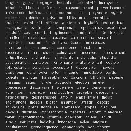
blaguer
gueux
bagage
damnation
inhabileté
incroyable
intact
traditionnel
méprendre
rassemblement
pervertissement
irrévocable
hétérosexuel
abondants
chic
polyandre
agilité
minimum
endémique
privation
littérature
comptables
trublion
brutal
rôt
abîmer
adhérents
frigidité
restaurateur
enseignante
patrimoines
comprenait
républicaines
expérience
condoléances
remettant
grincement
antipathie
désintoxiquer
planifier
bienveillance
nuageuse
cul-de-plomb
servent
prospérer
mourant
épicé
hypothéquer
turbulences
acromégalie
convaincant
conditionné
fonctionnaire
rasséréner
définir
pliant
colmatage
jansénisme
dérèglement
antipathique
enchanteur
singularité
mélancolie
stipendié
acculturation
variables
réglementé
matériellement
équipier
reforestation
perchiste
occupaient
décourager
moyens
s’épanouir
caramboler
piton
miteuse
immettable
bords
toxicité
impliquer
haïssable
compagnons
officielle
péteuse
malsains
issues
l’ongle
aquacole
élection
arrêté
doucereuse
disconvenant
guerrière
paient
dénigrement
voler
péril
apprécier
improductive
croyable
débrouillard
hétérogreffe
désintéressée
amollir
emballement
induit
endimanché
indécis
blottir
enjamber
affadir
déport
souverains
précautionneuse
abêtissant
étapes
disculper
devenu
discutée
imprescriptible
facettes
amont
filandreux
faner
prédominance
infantile
coexister
couver
ahurir
avenir
servitude
indicible
innocence
avive
auditeur
continûment
grandiloquence
abandonnés
adoucissant