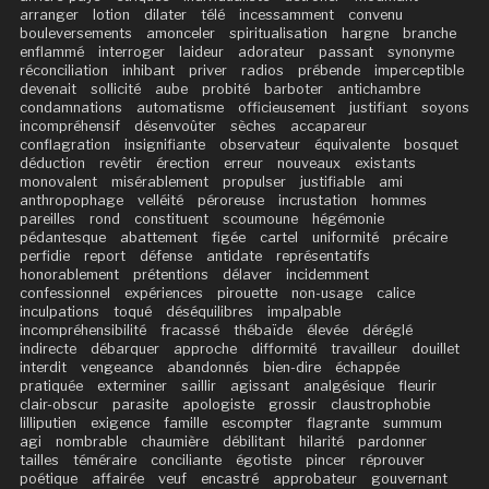
arranger
lotion
dilater
télé
incessamment
convenu
bouleversements
amonceler
spiritualisation
hargne
branche
enflammé
interroger
laideur
adorateur
passant
synonyme
réconciliation
inhibant
priver
radios
prébende
imperceptible
devenait
sollicité
aube
probité
barboter
antichambre
condamnations
automatisme
officieusement
justifiant
soyons
incompréhensif
désenvoûter
sèches
accapareur
conflagration
insignifiante
observateur
équivalente
bosquet
déduction
revêtir
érection
erreur
nouveaux
existants
monovalent
misérablement
propulser
justifiable
ami
anthropophage
velléité
péroreuse
incrustation
hommes
pareilles
rond
constituent
scoumoune
hégémonie
pédantesque
abattement
figée
cartel
uniformité
précaire
perfidie
report
défense
antidate
représentatifs
honorablement
prétentions
délaver
incidemment
confessionnel
expériences
pirouette
non-usage
calice
inculpations
toqué
déséquilibres
impalpable
incompréhensibilité
fracassé
thébaïde
élevée
déréglé
indirecte
débarquer
approche
difformité
travailleur
douillet
interdit
vengeance
abandonnés
bien-dire
échappée
pratiquée
exterminer
saillir
agissant
analgésique
fleurir
clair-obscur
parasite
apologiste
grossir
claustrophobie
lilliputien
exigence
famille
escompter
flagrante
summum
agi
nombrable
chaumière
débilitant
hilarité
pardonner
tailles
téméraire
conciliante
égotiste
pincer
réprouver
poétique
affairée
veuf
encastré
approbateur
gouvernant