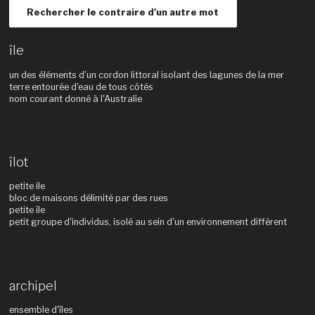
Rechercher le contraire d'un autre mot
île
un des éléments d'un cordon littoral isolant des lagunes de la mer
terre entourée d'eau de tous côtés
nom courant donné à l'Australie
îlot
petite ile
bloc de maisons délimité par des rues
petite île
petit groupe d'individus, isolé au sein d'un environnement différent
archipel
ensemble d'îles