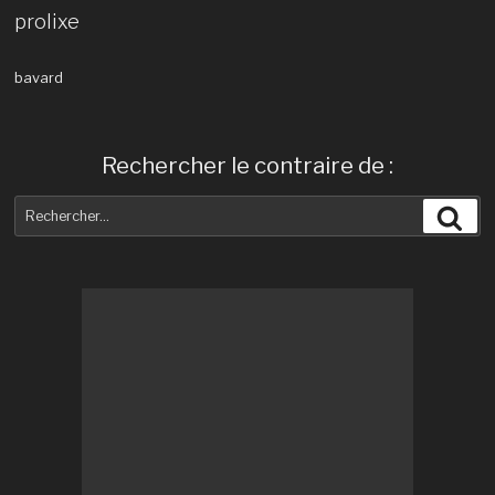
prolixe
bavard
Rechercher le contraire de :
Recherche
Rec
pour
: