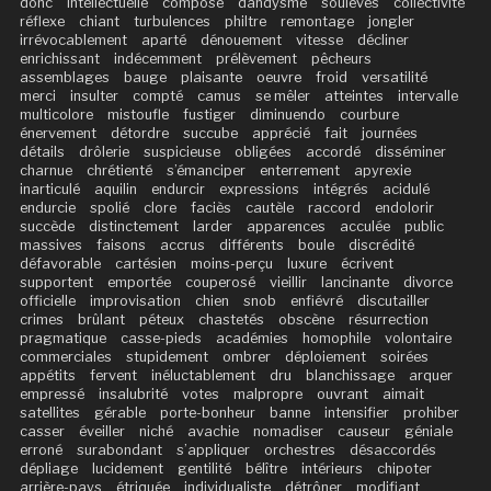
donc
intellectuelle
composé
dandysme
soulèves
collectivité
réflexe
chiant
turbulences
philtre
remontage
jongler
irrévocablement
aparté
dénouement
vitesse
décliner
enrichissant
indécemment
prélèvement
pêcheurs
assemblages
bauge
plaisante
oeuvre
froid
versatilité
merci
insulter
compté
camus
se mêler
atteintes
intervalle
multicolore
mistoufle
fustiger
diminuendo
courbure
énervement
détordre
succube
apprécié
fait
journées
détails
drôlerie
suspicieuse
obligées
accordé
disséminer
charnue
chrétienté
s’émanciper
enterrement
apyrexie
inarticulé
aquilin
endurcir
expressions
intégrés
acidulé
endurcie
spolié
clore
faciès
cautèle
raccord
endolorir
succède
distinctement
larder
apparences
acculée
public
massives
faisons
accrus
différents
boule
discrédité
défavorable
cartésien
moins-perçu
luxure
écrivent
supportent
emportée
couperosé
vieillir
lancinante
divorce
officielle
improvisation
chien
snob
enfiévré
discutailler
crimes
brûlant
péteux
chastetés
obscène
résurrection
pragmatique
casse-pieds
académies
homophile
volontaire
commerciales
stupidement
ombrer
déploiement
soirées
appétits
fervent
inéluctablement
dru
blanchissage
arquer
empressé
insalubrité
votes
malpropre
ouvrant
aimait
satellites
gérable
porte-bonheur
banne
intensifier
prohiber
casser
éveiller
niché
avachie
nomadiser
causeur
géniale
erroné
surabondant
s’appliquer
orchestres
désaccordés
dépliage
lucidement
gentilité
bélître
intérieurs
chipoter
arrière-pays
étriquée
individualiste
détrôner
modifiant