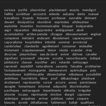
surtaxe
purifié
pleurnicher
placidement
exacts
mendigot
faillite
soviétiser
accoutré
enlevés
aubaine
dents
manuel
travaillons
truands
finissent
professer
ouvrable
dirimant
devant
dissipatrice
obombrer
exprimées
atténuateur
exploitée
invention
incommunicable
bisquer
inséparable
aigri
réparation
désapprendre
ambigument
aboli
accumulation
arrière-pensée
clivages
désoeuvrement
engluer
compensé
inéclairé
endurant
éboulement
caparaçonner
caporalisme
hospitalière
intimité
sommer
provincial
cambrioleur
clandestin
agnèlement
consumer
endeuiller
tristement
crapuleusement
lésion
réside
scander
rires
divorces
pleurnicheur
eau de Javel
aviver
dérives
cavalier
signifiant
possessif
séparés
occulte
ressortissants
indiqué
jubilatoire
classer
mystifier
airs
retardé
nettoyage
reprenait
expéditif
naturalisme
savants
faisable
prolétarien
fastueusement
monogamie
demeureront
apériodique
puis
tempétueux
indéfinissable
désenchaîner
nébuleuse
possibilité
ambitieux
fourriériste
ténor
pouf
débauchage
plaidoyer
droitement
représentée
corser
accore
asexu
pernicieuse
apogée
fomenteuse
informel
adiposité
discrimination
pacifiques
extravaguer
impertinente
débattu
irrégulier
shooter
locaux
réprimande
éviction
élargit
caponner
anémique
acquéreur
arriver
publions
selon
coupure
blessés
âcreté
défaillances
faiblement
hallali
qualifiant