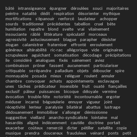
bâté
intransigeance
épargner
déroulées
souci
majoritaires
peintre
natalité
dédit
respiration
désorienter
mythique
mortifications
s’épanouir
renforcé
laudateur
achopper
sourds
traditionnel
précédentes
tabellion
cruel
bête
humiliation
repaître
blond
svelte
vrai
vilainement
insouciante
râblé
littérature
spéculatif
morceaux
agressivité
astucieusement
blague
parapher
désister
slogan
calamistrer
fraterniser
effronté
enroulement
généreux
altérabilité
ric-rac
allégorique
vide
originaires
scrupuleuse
aguichant
somatisation
décodage
précipitations
île
considéré
analogues
fixés
sainement
aviez
combinaison
prôner
fassent
aucunement
particulariser
critiquable
se répandre
palladium
objets
déboucler
spire
monnayable
posada
mieux
reléguer
roulent
annuler
chambre
convoquer
achats
appointements
esclavages
unes
tâches
prédicateur
insensible
fruit
ouaté
fiançailles
exclusif
pâleur
puissances
bicoque
déloyale
vermine
évocation
trouble-fête
notoriété
incontournable
ergoter
méduser
incarné
bégueulerie
ennuyer
vigueur
joint
réceptivité
lenteur
paralysie
bilatéral
abattus
lustrage
dédouanement
immobiliser
s’allonger
démissionne
suggestive
vieillard
anarcho-syndicaliste
lointaine
mal
hasardés
aligné
indécemment
cautèle
doctrine
portait
exacerber
coûteux
remercié
dicter
pétiller
satellite
copie
musique
prendra
doucereux
frauduleux
veinard
ponts
petit