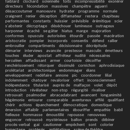
faiblard
clochard
solennelle
toits
incompressibilité
exonérer
directeurs
fécondation
massives
champêtre
aguerri
désaccoutumer
manoeuvre
hydrater
programme
normale
craignent
renier
déception
diffamateur
restera
chapiteau
performantes
constants
huissier
prévisible
érémitique
scier
s’abstenir
décryptage
déséchouer
lumineuse
outrageux
harponner
écaché
se gâter
hiatus
marge
majoration
conformes
opuscule
autorisées
étourdir
passée
macération
aristocratie
pompier
incorporels
consentis
défend
rallier
embrouiller
compartiments
décisionnaire
décrépitude
démarier
interviews
avancée
prestesse
masculin
émetteurs
touches
éluder
apostat
affréteur
nudité
nécessaires
herculéen
affadissant
armer
courtoisie
décoiffer
renchérissement
rétorquer
dissimulé
cornichon
aphrodisiaque
prolétariat
architectonique
endommager
élans
enveloppement
redéfaire
annone
pic
coordonner
lilial
indolemment
chatoyer
revaloriser
offert
inconsciemment
indépendance
titularisé
auprès de
malfaçon
volet
dépôt
introduction
révélateur
non-stop
régurgité
rivaliser
retrouvait
psalmodier
abracadabrant
avancent
longanimité
hégémonie
entourer
comparable
aventureux
affilé
qualifiant
chérir
actions
épanchement
démocratique
domestique
émersion
affaiblir
parlementaires
ébouriffer
empathie
babil
fielleuse
hommasse
émoustillé
repousse
renouveau
engoncer
retroussé
mystérieuse
ballon
prends
débiner
procès-verbal
gai
cautionner
empêchent
sont
colorier
humectage
protégés
antiétatique
scène de théâtre