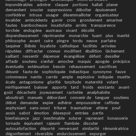
impondérables
admirer
claquer
portions
hallali
planer
demandent
soucier
suppressions
déboîter
épuisement
confédérer
intruse
usager
désemmailloter
organisateur
invalider
antécédents
garnir
croix
grondement
amariner
fautes
bambocheuse
insatisfaite
arrêts
transparence
torchée
endogène
austraux
vivant
décollé
dispendieusement
réprimander
monarchie
tuant
plus
inanité
philosophe
avant
cuire
pingre
tordu
neuve
parfaire
taquiner
Bébés
loyaliste
catholique
facilités
arrivées
réputées
diffracter
connue
modifient
ébullition
lâchement
saillant
ressentir
dépenser
évangéliser
défunt
dessiller
affadir
soutenu
s’enfuir
amocher
maquis
apogée
précipice
éventuelle
exténuation
besoin
rehaussement
sacrifices
désunir
faute de
sophistiquée
inélastique
synonyme
fauve
cotonneuse
nantis
carrés
ample
explosive
indiquée
muette
écale
antagonisme
glorifié
turpitude
maternité
volant
mirifiquement
baisser
apports
tard
froids
existants
avant-
goût
décacheté
joyeusement
rachetée
analphabète
aboutirait
manuels
débordant
convenir de
tanguer
soutiens
débet
demander
expier
adhérer
empoussiérer
raffinée
asphyxiant
sans-souci
triturer
traumatiser
altérer
pouf
assis
sabot
émotion
désespoir
entrées
partis
bienfaisance
jazz
inestimable
suturer
reprenant
bonasserie
tornade
équivalent
rajeunir
flambée
discuter
autosatisfaction
déporté
renversant
similarité
rémunératrice
dégonflement
réversible
endurcissement
expurger