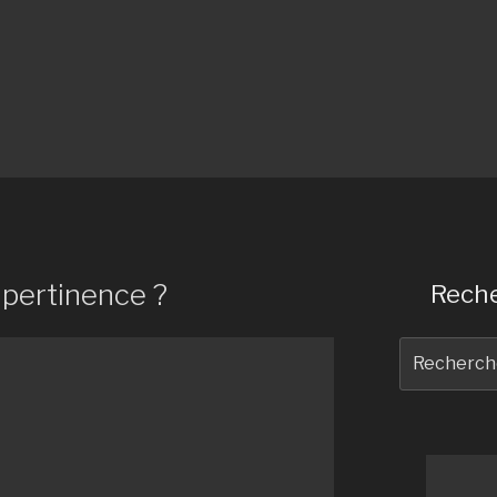
mpertinence ?
Reche
Recherche
pour
: