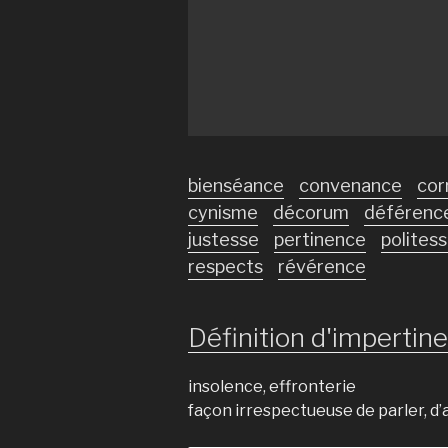
bienséance
convenance
cor
cynisme
décorum
déférenc
justesse
pertinence
polites
respects
révérence
Définition d'impertine
insolence, effronterie
façon irrespectueuse de parler, d’