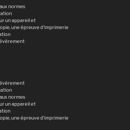
d aux normes
gation
ur un appareil et
copie, une épreuve d'imprimerie
ation
 sévèrement
 sévèrement
gation
d aux normes
ur un appareil et
ation
copie, une épreuve d'imprimerie