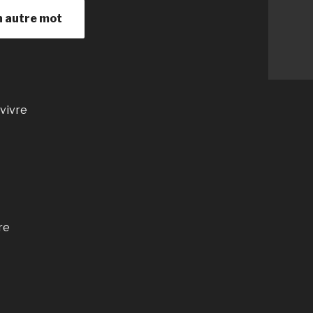
n autre mot
-vivre
re