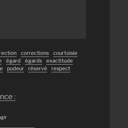
rection
corrections
courtoisie
e
égard
égards
exactitude
se
pudeur
réservé
respect
nce :
agir