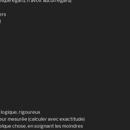
uelque égard, n'avoir aucun égard)
ers
t
 logique, rigoureux
deur mesurée (calculer avec exactitude)
uelque chose, en soignant les moindres