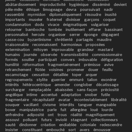
abâtardissement
improductivité
hygiénique
disséminé
devient
pêle-mêle
éthique
limogeage
devra
poursuivait
nadir
rassemblé
myrmidon
diplomatiquement
résoudre
inusité
importants
museler
fraternel
diviniser
garçons
coquet
condamnation
dodu
vivace
énigmatiques
vulgariser
retourner
bamboche
tombée
inutilement
effarer
bassinant
personnalisé
hercule
organiser
serrer
éponge
dégagent
casse-cou
byzantinisme
chrétienté
partagés
maudire
irraisonnable
reconnaissent
harmonieux
proposées
extermination
mitoyen
improuvable
grandeur
mastard
humains
journée
observée
transmissibilité
commissionnaire
formés
souiller
participait
convers
imbuvable
défiguration
humilité
réformation
fragmentairement
prémisse
avive
retranchement
flûtée
voisines
promener
douer
feuillu
escamotage
cessation
détaillée
toper
arquer
regroupements
stylite
guerrier
emmuré
talion
exonérer
intérêts
hétérocentrique
amender
conglober
décatissage
surcharger
remplaçable
abaissées
sans-façon
préciosité
angélique
intime
accentué
adaptation
snober
futile
fragmentaire
récapitulatif
avatar
incontestablement
libéralité
souquer
vacillant
civisme
interdits
tanguer
mangeable
boxer
manipulatrice
parle
fuit
allergène
loué
lourde
enfreindre
adiposité
ont
trous
réalité
magnifiquement
assouvi
polluant
futurs
inviolé
stagnant
collectionneurs
sauté
dindonner
création
endiablée
coloniale
redescendre
insister
constituant
embouché
sort
avers
émousser