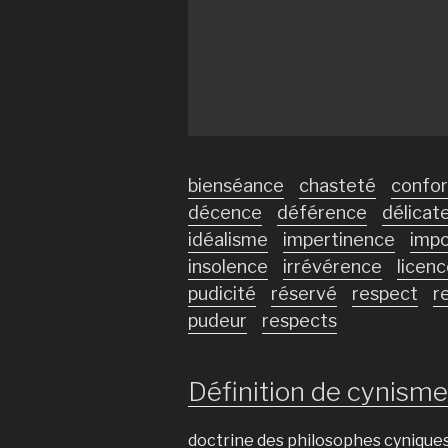
bienséance
chasteté
confo
décence
déférence
délicat
idéalisme
impertinence
impo
insolence
irrévérence
licen
pudicité
réservé
respect
r
pudeur
respects
Définition de cynisme 
doctrine des philosophes cynique