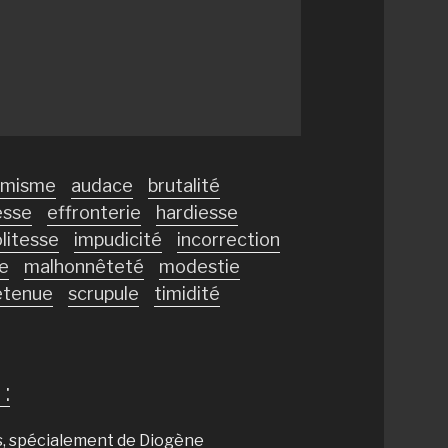
rmisme
audace
brutalité
esse
effronterie
hardiesse
litesse
impudicité
incorrection
ce
malhonnêteté
modestie
etenue
scrupule
timidité
:
s, spécialement de Diogène