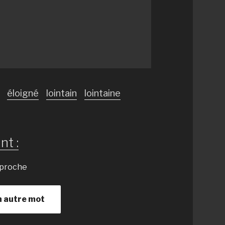
éloigné
lointain
lointaine
nt :
t proche
n autre mot