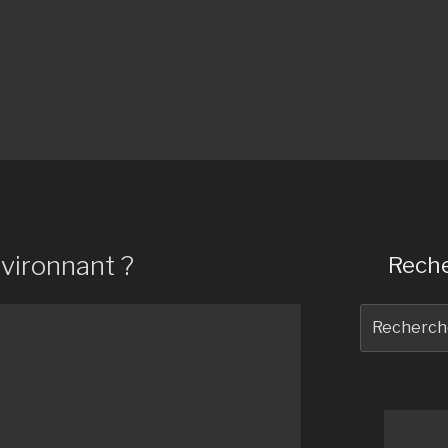
nvironnant ?
Reche
Recherche
pour
: