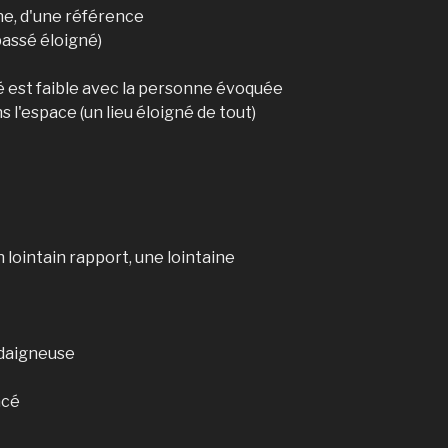
ine, d'une référence
 passé éloigné)
é est faible avec la personne évoquée
s l'espace (un lieu éloigné de tout)
un lointain rapport, une lointaine
édaigneuse
acé