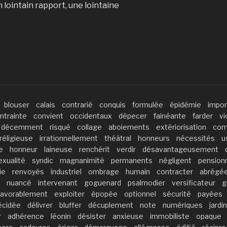
un lointain rapport, une lointaine
blouser
calais
contrarié
conquis
formulée
épidémie
impor
ntrainte
convient
occidentaux
dépecer
fainéante
farder
vi
décemment
risqué
collage
aboiements
extériorisation
com
rréligieuse
irrationnellement
théâtral
honneurs
nécessités
u
e
honneur
laineuse
renchérit
verdir
désavantageusement
xualité
syndic
magnanimité
permanents
négligent
pension
ie
renvoyés
industriel
ombrage
humain
contracter
abrégé
nuancé
intervenant
goguenard
psalmodier
versificateur
g
favorablement
exploiter
épopée
optionnel
sécurité
payées
écidée
délivrer
bluffer
décuplement
note
numériques
jardin
r
adhérence
léonin
désister
anxieuse
immobiliste
opaque