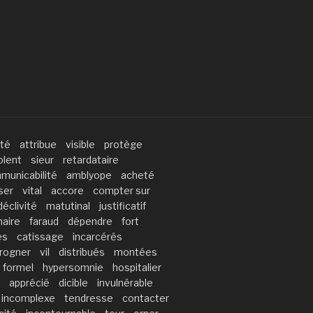
té
attribue
visible
protège
olent
sieur
retardataire
municabilité
amblyope
acheté
ser
vital
accore
compter sur
déclivité
matutinal
justificatif
naire
faraud
dépendre
fort
es
catissage
incarcérés
rogner
vil
distribués
montées
formel
hypersomnie
hospitalier
apprécié
dicible
invulnérable
incomplexe
tendresse
contacter