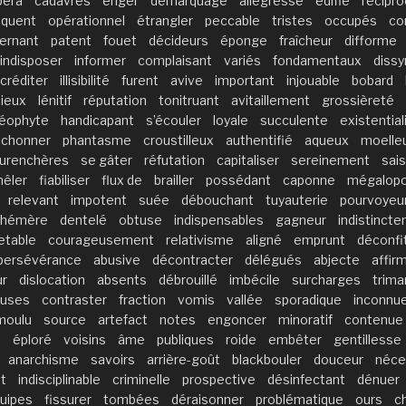
pera
cadavres
ériger
démarquage
allégresse
édifié
récipro
quent
opérationnel
étrangler
peccable
tristes
occupés
co
ernant
patent
fouet
décideurs
éponge
fraîcheur
difforme
indisposer
informer
complaisant
variés
fondamentaux
dissy
créditer
illisibilité
furent
avive
important
injouable
bobard
ieux
lénitif
réputation
tonitruant
avitaillement
grossièreté
éophyte
handicapant
s’écouler
loyale
succulente
existentia
ichonner
phantasme
croustilleux
authentifié
aqueux
moelle
urenchères
se gâter
réfutation
capitaliser
sereinement
sai
êler
fiabiliser
flux de
brailler
possédant
caponne
mégalopo
relevant
impotent
suée
débouchant
tuyauterie
pourvoyeu
phémère
dentelé
obtuse
indispensables
gagneur
indistinct
etable
courageusement
relativisme
aligné
emprunt
déconfi
persévérance
abusive
décontracter
délégués
abjecte
affir
ur
dislocation
absents
débrouillé
imbécile
surcharges
trima
uses
contraster
fraction
vomis
vallée
sporadique
inconnu
moulu
source
artefact
notes
engoncer
minoratif
contenue
e
éploré
voisins
âme
publiques
roide
embêter
gentillesse
anarchisme
savoirs
arrière-goût
blackbouler
douceur
néce
t
indisciplinable
criminelle
prospective
désinfectant
dénuer
uipes
fissurer
tombées
déraisonner
problématique
ours
c