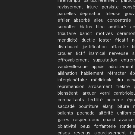
interrompu
particulièrement
partici
ravissement
injure
persiste
consé
parcelles
dépuration
frileuse
gouv
effiler
absorbé
alleu
concentrée
survolter
hiatus
bloc
amélioré
ac
tributaire
bandit
motivés
cérémon
mendicité
ductile
lester
fricatif
n
distribuant
justification
affamée
b
crouler
fictif
inamical
nerveuse
s
effroyablement
supputation
entrem
vaudevillesque
appuis
adroitement
aliénation
habilement
rétracter
é
interplanétaire
médicinale
dru
ach
répréhension
arrosement
frelaté
bienséant
larguer
verni
cambriole
combattants
fertilité
accorde
épo
saccadé
pourriture
élargi
biture
ballants
pochade
altérité
uniform
gares
respectueux
quand
avarice
oblativité
peux
forfanterie
rondele
crises
revenus
alourdissement
éq