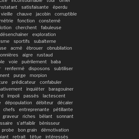
cité
incontournable
tour
orner
nstatant
satisfaisante
éperdu
vieille
chauve
jacobin
corruptible
métrie
fonction
consterné
lotion
cherchent
fabuleuse
désenchaîner
exploration
lisme
sportifs
subalterne
use
acmé
ébrouer
obnubilation
sonnières
aigre
rustaud
le
voie
puérilement
baba
r
renfermé
disposons
subtiliser
ement
purge
morpion
ture
prédicateur
confabuler
mativement
inquiéter
baragouiner
rd
impoli
passés
lactescent
e
dépopulation
débiteur
décaler
chefs
entreprenante
pétillante
graveur
riches
bêlant
sonnant
ssaire
s’affaiblir
bénisseur
probe
bon grain
démotivation
hiant
retrait
têtue
intéressés