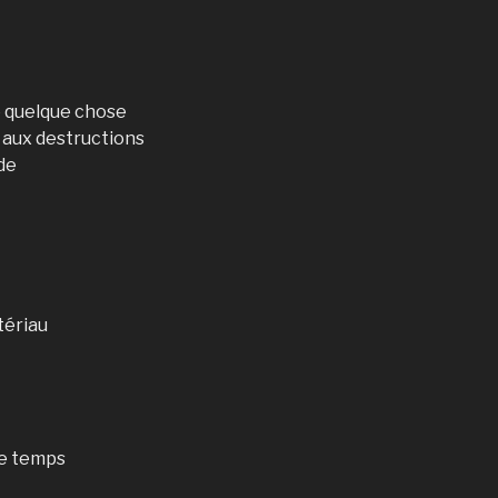
e quelque chose
r aux destructions
 de
tériau
le temps