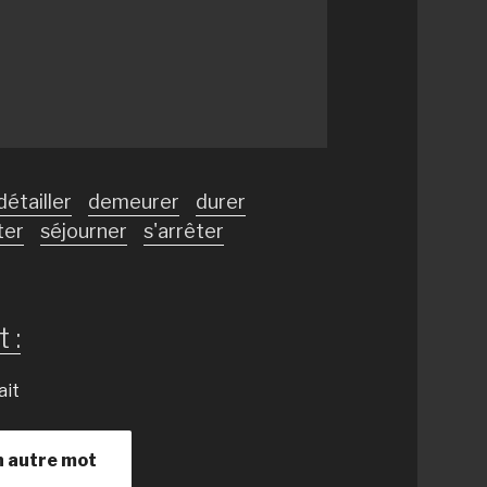
détailler
demeurer
durer
ter
séjourner
s'arrêter
 :
ait
n autre mot