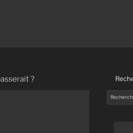
passerait ?
Reche
Recherche
pour
: