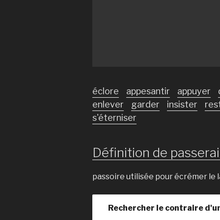
éclore
appesantir
appuyer
enlever
garder
insister
res
s'éterniser
Définition de passerait
passoire utilisée pour écrémer le l
Rechercher le contraire d'u