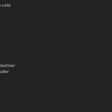
e côté
obstiner
ulier