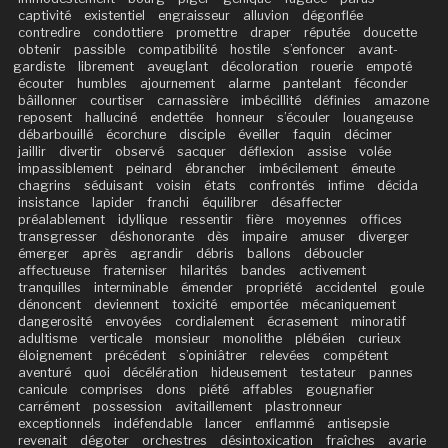
captivité
existentiel
engraisseur
alluvion
dégonflée
contredire
condottiere
promettre
draper
réputée
doucette
obtenir
passible
compatibilité
hostile
s’enfoncer
avant-
gardiste
librement
aveuglant
décoloration
rouerie
empoté
écouter
humbles
ajournement
alarme
pantelant
féconder
bâillonner
courtiser
carnassière
imbécillité
définies
amazone
reposent
halluciné
endettée
honneur
s’écouler
louangeuse
débarbouillé
écorchure
disciple
éveiller
faquin
décimer
jaillir
divertir
observé
sacquer
déflexion
assise
volée
impassiblement
peinard
ébrancher
imbécilement
émeute
chagrins
séduisant
voisin
états
confrontés
infime
décida
insistance
lapider
franchi
équilibrer
désaffecter
préalablement
idyllique
ressentir
fière
moyennes
offices
transgresser
déshonorante
dès
impaire
amuser
diverger
émerger
après
agrandir
débris
ballons
déboucler
affectueuse
fraterniser
hilarités
bandes
activement
tranquilles
interminable
émender
propriété
accidentel
goule
dénoncent
deviennent
toxicité
emportée
mécaniquement
dangerosité
envoyées
cordialement
écrasement
minoratif
adultisme
verticale
monsieur
monolithe
plébéien
curieux
éloignement
précédent
s’opiniâtrer
relevées
compétent
aventuré
quoi
décélération
hideusement
testateur
pannes
canicule
comprises
dons
piété
affables
gougnafier
carrément
possession
avitaillement
plastronneur
exceptionnels
indéfendable
lancer
enflammé
antisepsie
revenait
dégoter
orchestres
désintoxication
fraîches
avarie