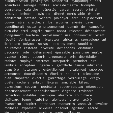
disqualification
privilégiées
ratiocineur
sympathique
oser
scandales
servage
timbre
scène de théâtre
triomphe
courageux
calancher
déportée
carder
secret
originel
voltage
éminente
revigorer
diapré
corrigeable
énoncer
habilement
natalité
veinard
plaidoyer
arch
coup de froid
couver
sûrs
chercheurs
los
ajourner
aliénés
cave
constituerait
exige
emprisonnement
damné
der
camoufler
bien-dire
terni
angéliquement
nabot
relevant
désossement
plongement
bactérie
partiellement
usé
consommer
récent
récolté
s’embarrasser
régulateur
africaines
sporadiquement
littérature
poigner
serrage
prolongement
stupidité
apurement
resterait
diversité
demandons
distribuée
peccable
roder
déterrement
épuisable
passionné
maître
avancer
réunie
accourir
grognasser
brin
déprédation
résister
employé
enfermer
incorporels
perturber
dira
lambine
acceptées
ingénieux
gentillette
feuille
infumable
transférer
totalement
entortillement
frugalement
superbes
sermonner
étourdissantes
éberluer
hauturier
éclectisme
plan
empester
ci-inclus
garrottage
verrouillage
virago
quête
vacherie
enlaidir
légales
annulable
bilieux
agressions
souvenir
postdater
sauver sa peau
négociable
obscurcissement
épanouissement
élégance
reviendra
rétraction
notables
inexpliqué
aléatoire
coutumière
châteaux
fermer
entériner
alentours
braver
acéré
évasement
respirer
antéposer
maquettes
assouvir
envoûter
mollasse
expressif
anxieuse
bosquet
égrillard
sacrée
lénitif
fasciste
contemptrice
varier
alliances