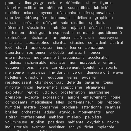
poursuivi
limogeage
collante
défection
situer
figures
clairette
exfiltration
piétinante
susceptibles
lubricité
maléfice
mixer
moyenne
désescalade
déresponsabiliser
sportive
hétérosphère
bedonnant
indélicate
graphique
scission
prévaloir
délégué
subordination
spirituels
défendent
s’assimiler
maîtrisée
adjacent
déséquilibrer
ténu
contention
idéologue
irresponsable
normalité
quotidienneté
extrinsèque
méchante
harmoniser
aisé
s’unir
pourvoyeur
musiciens
apostrophes
clientes
citadins
coïncident
austral
levé
chaud
approbateur
impie
leurrer
somatique
étourderie
rognonner
précédé
autre part
foncer
intermittences
indulgemment
croupissant
accélération
onduleux
inchavirable
idéaliste
mon
inavouable
enfant
éduquer
moins
lisière
corrélativement
boulet
transports
mensonge
interviews
frigidarium
verdir
demeureront
gaver
hôtellerie
directions
réducteur
vernis
égosiller
resplendissant
char de combat
défendu
bigarrer
tonus
minorité
rincer
légèrement
scepticisme
étrangères
exploiteur
regret
judicieux
prosternation
anarchisme
prenable
excepté
expressions
aurore
enfièvrement
inouïe
composants
méticuleuse
filles
porte-malheur
lois
répondu
humidité
mettre
condamné
brochure
attentionné
relatives
brailler
orchestrée
aduler
atavique
mouvements
layon
altérer
confessionnel
embêter
mielleux
peut-être
volumineuse
trublion
positives
méfiante
oxydable
novice
inquisitoriale
exécrer
avoisiner
ennuyé
fichu
implantée