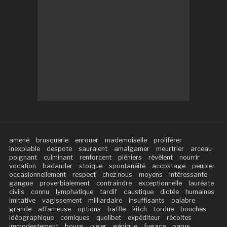
amené
brusquerie
enrouer
mademoiselle
proliférer
inexpiable
despote
sauraient
amalgamer
meurtrier
arceau
poignant
culminant
renforcent
pléniers
révèlent
nourrir
vocation
badauder
stoïque
spontanéité
accostage
peupler
occasionnellement
respect
chez nous
moyens
intéressante
gangue
proverbialement
contraindre
exceptionnelle
lauréate
civils
connu
lymphatique
tardif
caustique
dictée
humaines
imitative
vagissement
milliardaire
insuffisants
palabre
grande
affameuse
options
baffle
kitch
tordue
bouches
idéographique
comiques
quolibet
expéditeur
récoltes
immodestement
bourg
piger
génique
fugace
parus