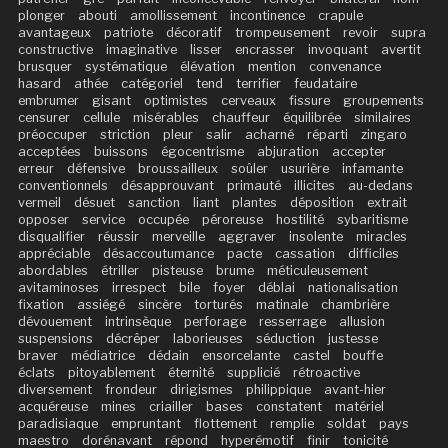
plonger
abouti
amollissement
incontinence
crapule
avantageux
patriote
décoratif
trompeusement
revoir
supra
constructive
imaginative
lisser
encrasser
invoquant
avertit
brusquer
systématique
élévation
mention
convenance
hasard
athée
catégoriel
tend
terrifier
feudataire
embrumer
gisant
optimistes
cerveaux
fissure
groupements
censurer
cellule
misérables
chauffeur
équilibrée
similaires
préoccuper
striction
pleur
salir
acharné
réparti
zingaro
acceptées
buissons
égocentrisme
abjuration
accepter
erreur
défensive
broussailleux
soûler
usurière
infamante
conventionnels
désapprouvant
primauté
illicites
au-dedans
vermeil
désuet
sanction
liant
plantes
déposition
extrait
opposer
service
occupée
péroreuse
hostilité
sybaritisme
disqualifier
réussir
merveille
aggraver
insolente
miracles
appréciable
désaccoutumance
pacte
cassation
difficiles
abordables
étriller
pisteuse
brume
méticuleusement
avitaminoses
irrespect
bile
foyer
déblai
nationalisation
fixation
assiégé
sincère
torturés
matinale
chambrière
dévouement
intrinsèque
perforage
resserrage
allusion
suspensions
décrêper
laborieuses
séduction
justesse
braver
médiatrice
dédain
ensorcelante
castel
bouffe
éclats
pitoyablement
éternité
supplicié
rétroactive
diversement
frondeur
dirigismes
philippique
avant-hier
acquéreuse
mines
criailler
bases
constatent
matériel
paradisiaque
empruntant
flottement
remplie
soldat
pays
maestro
dorénavant
répond
hyperémotif
finir
tonicité