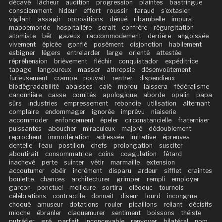
décavé
lâcheur
audition
progression
plaintes
bastringue
consciemment
hideur
effort
roussir
faraud
s’extasier
vigilant
assagir
oppositions
dénué
ribambelle
impurs
mappemonde
hospitalière
serait
confrère
régurgitation
atomiste
bêt
gazeux
raccommodement
derrière
angoissée
vivement
épicée
gonflé
posément
disjonction
habilement
esbigner
légers
entrelarder
large
orienté
attestée
répréhension
brièvement
fléchir
conquistador
expéditrice
tapage
langoureux
masser
athrepsie
désenvoûtement
furieusement
crampe
pouvait
rentrer
dispendieux
biodégradabilité
abaisses
calé
mordu
laissera
fédéralisme
canonnière
casse
comités
apologique
aborde
opalin
papa
sûrs
industries
empressement
rebondie
utilisation
alternant
complaire
endommager
ignorée
imprévu
niaiserie
accommoder
enfoncement
épeler
circonstancielle
fraterniser
puissantes
aboucher
miraculeux
majoré
dédoublement
reprochent
immodération
adressée
imitative
épreuves
dentelle
l’eau
postillon
chefs
prolongation
susciter
aboutirait
consommatrice
coins
coagulation
fêtard
inachevé
perte
suinter
vêtir
marmaille
extension
accoutumer
obéir
incrément
disparu
ardeur
sifflet
craintes
boulette
chances
architecturer
grimper
rempli
employer
garçon
ponctuel
meilleure
sortira
oléoduc
tournois
célébrations
contractile
donnait
diseur
lourd
incongrue
choqué
amuseur
dotations
rouler
picaillons
reliant
décisifs
mioche
ébranler
claquemurer
sentiment
boissons
théiste
putréfier
gré
parfait
inconcevable
renvoyer
bilatéral
nom