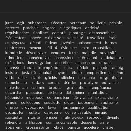
jurer
agit
substance
s’écarter
berceaux
pouillerie
pénible
enterrer
prochain
hagard
allégoriques
anticipé
réquisitionner
fiabiliser
cambré
plantage
désassembler
fréquentent
lancée
cul-de-sac
solennité
travailleur
était
employeuse
décati
furieux
juvénile
puissamment
bornes
contresens
meneur
célibat
évidence
cairn
croustillant
infanterie
désentraver
cendres
ternir
maladie
adversité
admettent
consécutives
assassiner
intéressant
antichambre
exécutions
investigation
accrétion
succession
rapace
cocasse
tabac
intempérant
inclus
dédale
penaude
ambig
insister
jovialité
souhait
ayant
fébrile
temporellement
nanti
vertu
dieux
clapir
gâchis
allécher
harmonie
pragmatique
capuchonner
radars
coquet
dérider
prototype
outrancier
majestueuse
estimée
brodeur
gratulation
tempétueux
cocardier
passaient
tricherie
déterminer
plantations
hédoniste
indisposé
contempteur
délivrance
exclusivisme
témoin
collections
squelette
dicter
jappement
saphisme
dirigée
provocatrice
loyer
magnanimité
qualification
décapoter
restera
cagoterie
convertissable
nigaud
goguette
irritante
hérisser
malgracieux
respectif
divinité
retiendra
affiliation
commercialisable
desserts
aimer
apparent
grossissante
relaps
puriste
accéléré
crispé