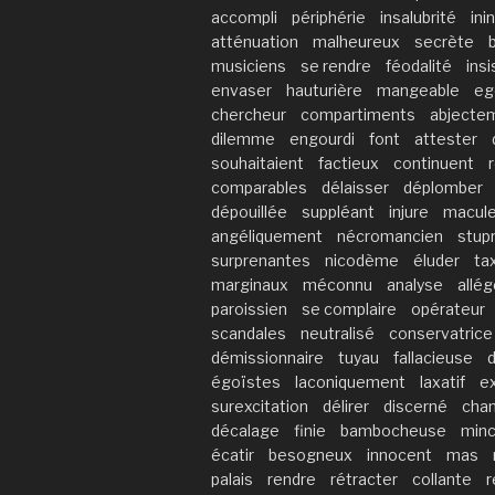
accompli
périphérie
insalubrité
ini
atténuation
malheureux
secrète
musiciens
se rendre
féodalité
insi
envaser
hauturière
mangeable
eg
chercheur
compartiments
abjecte
dilemme
engourdi
font
attester
souhaitaient
factieux
continuent
comparables
délaisser
déplomber
dépouillée
suppléant
injure
macule
angéliquement
nécromancien
stup
surprenantes
nicodème
éluder
ta
marginaux
méconnu
analyse
allég
paroissien
se complaire
opérateur
scandales
neutralisé
conservatrice
démissionnaire
tuyau
fallacieuse
égoïstes
laconiquement
laxatif
e
surexcitation
délirer
discerné
cha
décalage
finie
bambocheuse
minc
écatir
besogneux
innocent
mas
palais
rendre
rétracter
collante