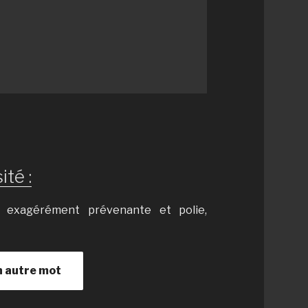
ité :
 exagérément prévenante et polie,
n autre mot