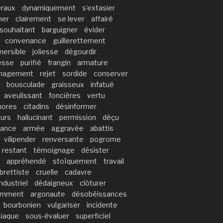
éraux
dynamiquement
s’extasier
her
clairement
se lever
affairé
souhaitant
barguigner
évider
convenance
guillerettement
mersible
joliesse
dégourdir
esse
purifié
frangin
armature
nagement
rejet
sordide
conserver
bousculade
graisseux
infatué
aveulissant
foncières
vertu
nores
citadins
désinformer
urs
hallucinant
permission
déçu
lance
armée
aggravée
abattis
vilipender
renversante
pogrome
restant
témoignage
désister
appréhendé
stoïquement
travail
ibrettiste
cruelle
cadavre
ndustriel
dédaigneux
clôturer
amment
argonaute
désobéissances
bourbonien
vulgariser
incidente
siaque
sous-évaluer
superficiel