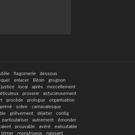
utèle
flagornerie
dessous
équer
enlacer
Bénin
grognon
justice
local
après
morcellement
éticuleux
provenir
astucieusement
et
procède
prologue
organisation
primé
sobre
carnavalesque
ble
grièvement
déjeter
contig
particulariser
autrement
émonder
taient
prouvable
avéré
exécutable
trimer
monstrueux
naissant