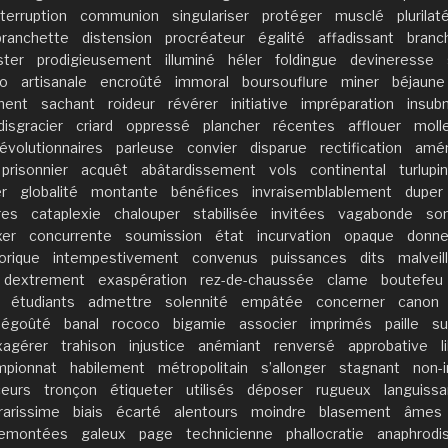
nterruption
communion
singulariser
protéger
musclé
plurilat
branchette
distension
procréateur
égalité
affadissant
branc
ster
prodigieusement
illuminé
héler
foldingue
devineresse
o
artisanale
encroûté
immoral
boursouflure
miner
béjaune
ment
sachant
roideur
révérer
initiative
impréparation
insub
disgracier
criard
oppressé
plancher
récentes
afflouer
moll
révolutionnaires
parleuse
convier
disparue
rectification
amé
prisonnier
acquêt
abâtardissement
vols
continental
turlupin
r
globalité
montante
bénéfices
invraisemblablement
duper
res
cataplexie
chalouper
stabilisée
invitées
vagabonde
so
xer
concurrente
soumission
état
incurvation
opaque
donne
orique
intempestivement
convenus
puissances
dits
malveil
dextrement
exaspération
rez-de-chaussée
clame
boutefeu
étudiants
admettre
solennité
empâtée
concerner
canon
dégoûté
banal
rococo
bigamie
associer
imprimés
paille
su
xagérer
trahison
injustice
anémiant
renversé
approbative
l
mpionnat
habilement
métropolitain
s’allonger
stagnant
non-i
eurs
tronçon
étiqueter
utilisés
déposer
rugueux
languiss
rarissime
biais
écarté
alentours
moindre
blasement
âmes
remontées
galeux
page
technicienne
phallocratie
anaphrodi