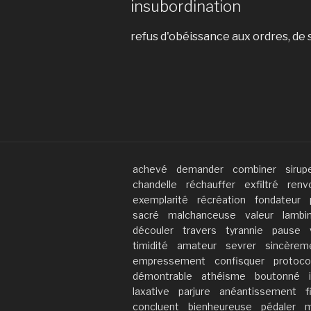
insubordination
refus d'obéissance aux ordres, de
achevé
demander
combiner
sirup
chandelle
réchauffer
exfiltré
renv
exemplarité
récréation
fondateur
sacré
malchanceuse
valeur
lambi
découler
travers
tyrannie
pause
timidité
amateur
sevrer
sincèrem
empressement
confisquer
protoco
démontrable
athéisme
boutonné
laxative
parjure
anéantissement
f
concluent
bienheureuse
pédaler
m