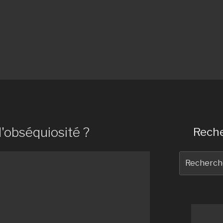
d'obséquiosité ?
Reche
Recherche
pour
: