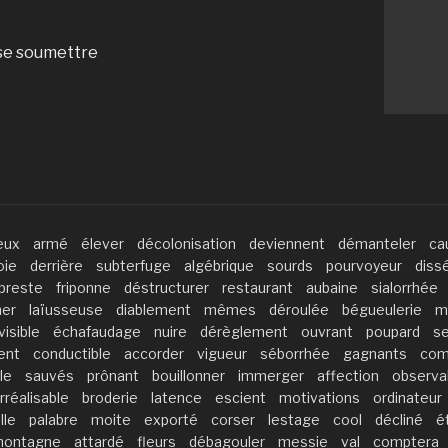
 se soumettre
eux
armé
élever
décolonisation
deviennent
démanteler
ca
oie
derrière
subterfuge
algébrique
sourds
pourvoyeur
diss
preste
friponne
déstructurer
restaurant
aubaine
sialorrhée
ner
laïusseuse
diablement
mêmes
déroulée
bégueulerie
m
visible
échafaudage
nuire
dérèglement
ouvrant
poupard
s
ent
conductible
accorder
vigueur
séborrhée
gagnants
com
le
sauvés
prônant
bouillonner
immerger
affection
observa
irréalisable
broderie
latence
escient
motivations
ordinateur
ille
palabre
moite
exporté
corser
lestage
cool
décliné
é
ontagne
attardé
fleurs
débagouler
messie
val
comptera