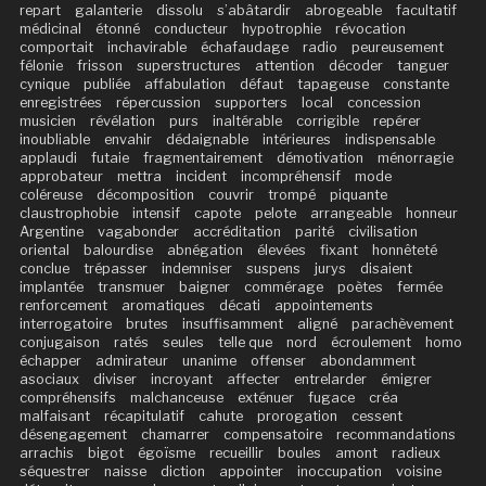
repart
galanterie
dissolu
s’abâtardir
abrogeable
facultatif
médicinal
étonné
conducteur
hypotrophie
révocation
comportait
inchavirable
échafaudage
radio
peureusement
félonie
frisson
superstructures
attention
décoder
tanguer
cynique
publiée
affabulation
défaut
tapageuse
constante
enregistrées
répercussion
supporters
local
concession
musicien
révélation
purs
inaltérable
corrigible
repérer
inoubliable
envahir
dédaignable
intérieures
indispensable
applaudi
futaie
fragmentairement
démotivation
ménorragie
approbateur
mettra
incident
incompréhensif
mode
coléreuse
décomposition
couvrir
trompé
piquante
claustrophobie
intensif
capote
pelote
arrangeable
honneur
Argentine
vagabonder
accréditation
parité
civilisation
oriental
balourdise
abnégation
élevées
fixant
honnêteté
conclue
trépasser
indemniser
suspens
jurys
disaient
implantée
transmuer
baigner
commérage
poètes
fermée
renforcement
aromatiques
décati
appointements
interrogatoire
brutes
insuffisamment
aligné
parachèvement
conjugaison
ratés
seules
telle que
nord
écroulement
homo
échapper
admirateur
unanime
offenser
abondamment
asociaux
diviser
incroyant
affecter
entrelarder
émigrer
compréhensifs
malchanceuse
exténuer
fugace
créa
malfaisant
récapitulatif
cahute
prorogation
cessent
désengagement
chamarrer
compensatoire
recommandations
arrachis
bigot
égoïsme
recueillir
boules
amont
radieux
séquestrer
naisse
diction
appointer
inoccupation
voisine