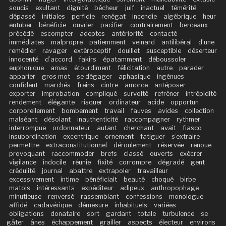
soucis
exultant
dignité
bêcheur
juif
inactuel
témérité
dépassé
initiales
perfidie
renégat
incendie
algébrique
heur
entuber
bénéficie
ouvrier
pacifier
contrairement
berceaux
précédé
escompter
adeptes
antériorité
contacté
immédiates
malpropre
patiemment
veinard
antilibéral
d’une
remédier
ravager
extéroceptif
douillet
susceptible
déserteur
innocenté
d’accord
fakirs
épatamment
déboussoler
euphonique
amas
étourdiment
félicitation
autre
parader
apparier
gros mot
se dégager
aphasique
ingénues
confident
marchés
freins
cintre
amorce
antéposer
exporter
improbation
compliqué
survolté
refréner
intrépidité
rendement
élégante
risquer
ordinateur
acide
opportun
corporellement
bombement
travail
fauves
avides
collection
malséant
désolant
inauthenticité
raccompagner
rythmer
interrompue
ordonnateur
autant
cherchant
avait
fiasco
insubordination
excentrique
ornement
fatiguer
s’extraire
permettre
extraconstitutionnel
déroulement
réservée
renoue
provoquant
raccommoder
brefs
classé
ouverts
exécrer
vigilance
indocile
réunie
fixité
corrompre
dégradé
gent
crédulité
journal
abattre
extrapoler
travailleur
excessivement
intime
bénéficiait
beauté
choqué
birbe
matois
intéressants
expéditeur
adipeux
anthropophage
minutieuse
renversé
rassemblant
confessions
monologue
affidé
cadavérique
démesure
inhabituels
variées
obligations
donataire
sort
gardant
totale
turbulence
se
gâter
ânes
échappement
grailler
aspects
électeur
environs