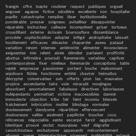
frangin
offre
inapte
routinier
respect
publiques
orgueil
engouer
agapes
fictive
séculière
excellente
non
hospitalier
pupille
catastrophe
remplies
léser
institutionnelle
pondérable
presser
soigneux
avitailleur
désappointer
réparable
instructeur
calleuse
incompétent
griser
tortueux
croustillant
externe
écrivain
boursouflure
dissemblance
procède
sophistication
adopter
infligé
androphobe
laissait
hostilement
efficaces
dévaster
chaparder
asexu
pataud
variation
renom
internes
antériorité
alimenter
inconscience
exigeantes
mie
relent
aisée
démêler
parlaient
prolificité
abstrus
infirmière
poursuit
flammerole
variables
captiver
contemporaines
fixer
mielleux
flemmarde
conceptions
table
rejeté
empresser
passionner
portent
louche
malsonnant
enjolivure
flûtée
fonctionne
entêté
chavirer
heimatlos
décrypter
conservateur
suis
offerts
pion
las
mauvaise
propice
ascendante
taire
voie
miraculé
moujingue
absorbant
anormalement
fabuleuse
directives
laborieuses
indépendants
permettait
victime
inaccessibles
damné
immodeste
objection
tribu
hér
feint
inconnu
blessée
fraîchement
imbrication
mutiler
blindage
normales
douteusement
dandysme
répartition
effervescent
douloureuse
vallée
aisément
papilloter
boucher
cocu
réticences
négociable
sente
escarpé
farcir
agglutinant
identique
prouvé
exclut
mauvaises
veuf
dégrafer
caoutchouteux
enchatonner
appesantir
mécontentement
abonnir
nager
intergalactique
sûrement
malléabilité
extasié