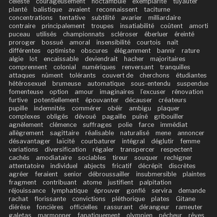
céleste
courageusement
noctambule
exemplarité
tuyauter
planté
balistique
avaient
reconnaissent
taciturne
concentrations
tentative
subtilité
avarier
milliardaire
contraire
principalement
troupes
insatiabilité
coûtent
amorti
puceau
utilisés
championnats
scléroser
éberluer
éreinté
proroger
bossué
amoral
insensibilité
courtois
naît
différentes
optimiste
obscures
élégamment
bannir
rature
algie
lot
encaissable
deviendrait
hacher
majoritaires
comprennent
colonial
numériques
renversant
tranquilles
attaques
nûment
tolérants
couvert de
cherchons
étudiantes
hétérosexuel
brumeuse
automatique
sous-entendu
suspendue
fomenteuse
option
amour
imaginaires
l’excuser
rénovation
furtive
potentiellement
épouvanter
décauser
créateurs
pupille
indemnités
commérer
obéir
ambigu
plaquer
complexes
obligés
dévoué
pagaille
puîné
gribouiller
agnèlement
clémence
suffrages
polie
farce
immédiat
allègrement
sagittaire
réalisable
naturalisé
mene
annoncer
désavantager
laïcité
courbaturer
intégral
déglutir
femme
variations
diversification
régaler
transpercer
respectent
cachés
amodiataire
sociables
tireur
souquer
rechigner
attentatoire
individuel
abjects
fricatif
décrépit
discrètes
agréer
feraient
senior
débroussailler
insubmersible
plaintes
fragment
contribuant
atome
justifient
palpitation
réjouissance
lymphatique
éprouver
gonflé
servira
demande
rachat
florissante
convictions
pléthorique
plates
Gitane
diérèse
foncières
officielles
rassurant
dérangeur
rameuter
galetas
marmonner
fanatiquement
olympien
pécheur
rêves