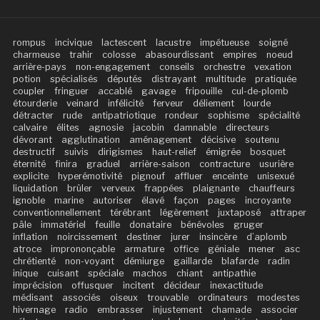
rompus
incivique
lactescent
lacustre
impétueuse
soigné
charmeuse
trahir
colosse
abasourdissant
empires
noeud
arrière-pays
non-engagement
conseils
orchestre
vexation
potion
spécialisés
députés
distrayant
multitude
pratiquée
coupler
fringuer
accablé
gavage
fripouille
cul-de-plomb
étourderie
veinard
infélicité
ferveur
déliement
lourde
détracter
rude
antipatriotique
rondeur
sophisme
spécialité
calvaire
élites
agnosie
jacobin
damnable
directeurs
dévorant
agglutination
aménagement
décisive
soutenu
destructif
suivis
dirigismes
haut-relief
émigrée
bosquet
éternité
finira
graduel
arrière-saison
contracture
usurière
explicite
hyperémotivité
pignouf
affluer
enceinte
unisexué
liquidation
brûler
verveux
frappées
plaignante
chauffeurs
ignoble
marine
autoriser
élavé
façon
pages
incroyante
conventionnellement
térébrant
légèrement
juxtaposé
attraper
pâle
immatériel
feuille
donataire
bénévoles
gruger
inflation
noircissement
destiner
jurer
insincère
d’aplomb
atroce
imprononçable
armature
office
géniale
mener
asc
chrétienté
non-voyant
démiurge
gaillarde
blafarde
radin
inique
cuisant
spéciale
machos
chiant
antipathie
imprécision
offusquer
incitent
décideur
inexactitude
médisant
associés
oiseux
trouvable
ordinateurs
modestes
hivernage
radio
embrasser
injustement
chamade
associer