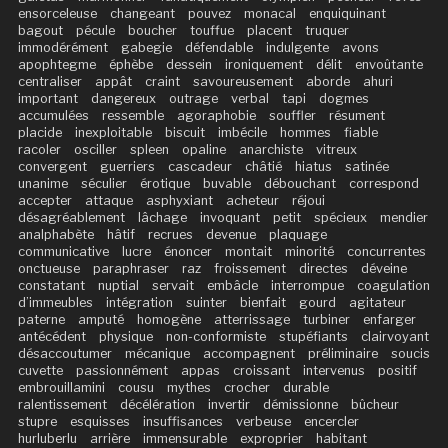
ensorceleuse
changeant
pouvez
monacal
enquiquinant
bagout
pécule
boucher
touffue
placent
truquer
immodérément
gabegie
défendable
indulgente
avons
apophtegme
éphèbe
dessein
ironiquement
délit
envoûtante
centraliser
appât
craint
savoureusement
aborde
ahuri
important
dangereux
outrage
verbal
tapi
dogmes
accumulées
ressemble
agoraphobie
souffler
résument
placide
inexploitable
biscuit
imbécile
hommes
fiable
racoler
osciller
spleen
opaline
anarchiste
vitreux
convergent
guerriers
cascadeur
châtié
hiatus
satinée
unanime
séculier
érotique
buvable
débouchant
correspond
accepter
attaque
asphyxiant
acheteur
réjoui
désagréablement
lâchage
invoquant
petit
spécieux
mendier
analphabète
hâtif
recrues
devenue
plaquage
communicative
lucre
énoncer
montait
minorité
concurrentes
onctueuse
paraphraser
raz
froissement
directes
déveine
constatant
nuptial
servait
embâcle
interrompue
coagulation
d’immeubles
intégration
suinter
bienfait
gourd
agitateur
paterne
amputé
homogène
atterrissage
turbiner
enfarger
antécédent
physique
non-conformiste
stupéfiants
clairvoyant
désaccoutumer
mécanique
accompagnent
préliminaire
soucis
cuvette
passionnément
appas
croissant
intervenus
positif
embrouillamini
cousu
mythes
crocher
durable
ralentissement
décélération
invertir
démissionne
bûcheur
stupre
esquisses
insuffisances
verbeuse
encercler
hurluberlu
arrière
immensurable
exproprier
habitant