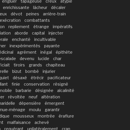
engluer
tapageuse
creux
atypie
enrichissante
lâcheur
décaler
ueux
dévot
peines
arrière-train
exécration
combattants
ion
repliement
étrange
impératifs
iation
aborde
capital
injecter
rale
enchanté
incultivable
mer
inexpérimentés
payante
dicinal
agrément
inégal
épithète
escalade
devenu
lucide
char
iciait
tiroirs
grands
chapiteau
elle
bizut
bombé
injurier
quiet
désaxé
étrécir
pacificateur
llant
finie
conservation
résigné
mobile
barbarie
désignée
alcalinité
rer
révoltée
neuf
altération
haridelle
dépensière
émergent
mue-ménage
moulu
garantir
idique
mousseux
montrée
éraflure
ant
malfaisance
achevé
n
requérant
unilatéralement
cran