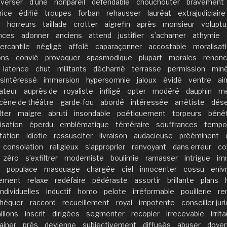
averser
d’une
nonpareil
défendable
chouchouter
bravement
rice
édifié
troupes
forban
rehausser
lauréat
extrajudiciaire
r
horreurs
taillade
crotter
aigrefin
après
monsieur
volupt
ances
adonner
anciens
attend
justifier
s’acharner
athymie
ercantile
négligé
affolé
caparaçonner
accostable
moralisat
ons
convié
provoquer
spasmodique
plupart
morales
renonc
latence
chut
militants
décharné
terrasse
permission
miné
sintéressé
immersion
hypersomnie
jaloux
évidé
ventre
ai
ateur
auprès de
royaliste
infligé
opter
modéré
dauphin
mé
cène de théâtre
garde-fou
abordé
intéressée
arrêtiste
dés
lter
maigre
abruti
insondable
poétiquement
torpeurs
bénéf
isation
éperdu
emblématique
téméraire
souffrances
tempor
tation
idiotie
ressusciter
livraison
audacieuse
prééminent
consolation
religieux
s’approprier
renvoyant
dans erreur
co
zéro
s’exfiltrer
moderniste
boulimie
ramasser
intrigue
im
populace
masquage
chargée
ciel
innocenter
cossu
eniv
ement
relaxe
redéfaire
pédéraste
assortir
brillante
plans
individuelles
inductif
homo
pelote
irréformable
pouillerie
re
héquer
raccord
recueillement
royal
impotente
conseiller jur
illons
inscrit
dirigées
segmenter
recopier
irrecevable
irrit
ainer
près
devienne
subjectivement
diffusés
abuser
doye