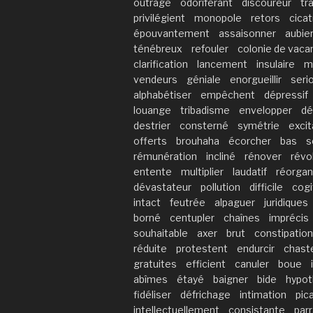
outrage
odoriférant
discoureur
tr
privilégient
monopole
retors
cicat
épouvantement
assaisonner
aubie
ténébreux
refouler
colonie de vac
clarification
lancement
insulaire
m
vendeurs
géniale
enorgueillir
seri
alphabétiser
empêchent
dépressif
louange
tribadisme
envelopper
dé
destrier
consterné
symétrie
excit
offerts
brouhaha
écorcher
bas
s
rémunération
incliné
rénover
révo
entente
multiplier
laudatif
réorgan
dévastateur
pollution
difficile
cogi
intact
feutrée
alpaguer
juridiques
borné
centupler
chaînes
imprécis
souhaitable
axer
brut
constipation
réduite
protestent
endurcir
chast
gratuites
efficient
canuler
boue
abîmes
étayé
baigner
bide
hypot
fidéliser
défrichage
intimation
pica
intellectuellement
consistante
parr