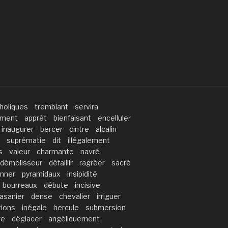
holiques
tremblant
servira
ement
apprêt
bienfaisant
encelluler
inaugurer
bercer
cintre
alcalin
suprématie
dit
illégalement
s
valeur
charmante
navré
démolisseur
défaillir
ragréer
sacré
nner
pyramidaux
insipidité
bourreaux
débute
incisive
asanier
dense
chevalier
irriguer
tions
inégale
hercule
submersion
re
déglacer
angéliquement