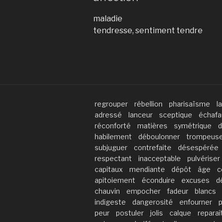
maladie
tendresse, sentiment tendre
regrouper
rébellion
pharisaïsme
l
adressé
lanceur
sceptique
échafa
réconforté
matières
symétrique
d
habilement
déboulonner
trompeus
subjuguer
contrefaite
désespérée
respectant
inacceptable
pulvériser
capitaux
mendiante
dépôt
âge
c
apitoiement
éconduire
excuses
d
chauvin
empocher
fadeur
blancs
indigeste
dangerosité
enfourner
peur
postuler
jolis
calque
reparaî