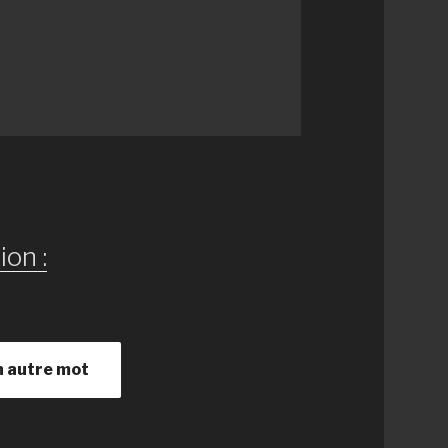
ion :
n autre mot