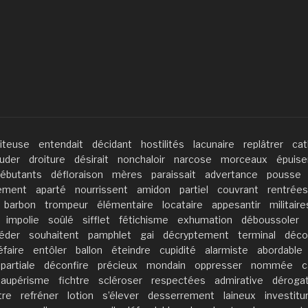
aiteuse
entendait
décidant
hostilités
lacunaire
replâtrer
cat
uder
droiture
désirait
nonchaloir
narcose
morceaux
épuis
ébutants
défloraison
mères
paraissait
advertance
pousse
ement
aparté
nourrissent
amidon
partiel
couvrant
rentrées
barbon
trompeur
élémentaire
locataire
appesantir
militaire
impolie
soûlé
sifflet
fétichisme
exhumation
déboussoler
éder
souhaitent
pamphlet
gai
décryptement
terminal
déco
éfaire
entôler
ballon
éteindre
cupidité
alarmiste
abordable
partiale
déconfire
précieux
mondain
oppresser
nommée
c
paupérisme
fichtre
scléroser
respectées
admirative
déroga
tre
refréner
lotion
s’élever
desserrement
laineux
investitu