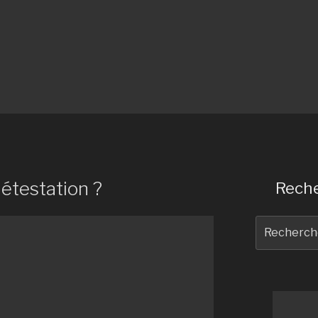
détestation ?
Reche
Recherche
pour
: