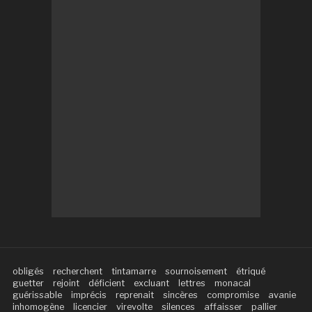
obligés
recherchent
tintamarre
sournoisement
étriqué
guetter
rejoint
déficient
excluant
lettres
monacal
guérissable
imprécis
reprenait
sincères
compromise
avanie
inhomogène
licencier
virevolte
silences
affaisser
pallier