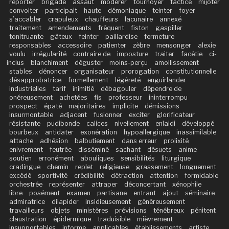
reporter
brigade
assaut
modérer
tournoyer
factice
mijoter
convoiter
participait
haute
démoniaque
teinter
foyer
s’accabler
crapuleux
chauffeurs
lacunaire
annexé
traitement
amendements
fréquent
fiston
gaspiller
tonitruante
gâteux
feinter
paillardise
fermeture
responsables
accessoire
patienter
zèbre
mensonger
alexie
voulu
irrégularité
contraire de
imposture
traiter
facétie
ci-
inclus
blanchiment
déguster
moins-perçu
amollissement
stables
dénoncer
organisateur
prorogation
constitutionnelle
désapprobatrice
formellement
légèreté
enguirlander
industrielles
tarif
inimitié
débagouler
dépendre de
onéreusement
achetées
fis
professeur
ininterrompu
prospect
épaté
majoritaires
implicite
démissions
insurmontable
adjacent
fusionner
exciter
glorificateur
résistante
pudibonde
calices
nivellement
enlaidi
développé
bourbeux
antidater
exonération
hypoallergique
inassimilable
attache
adhésion
balbutiement
dans erreur
prolixité
enivrement
feutrée
disséminé
sachant
désuets
anime
soutien
erronément
abouliques
sensibilités
liturgique
cradingue
chemin
replet
religieuse
grassement
longuement
excédé
sportivité
crédibilité
détraction
attention
formidable
orchestrée
représenter
attraper
déconcertant
xénophile
libre
posément
examen
partisane
entrant
ajout
séminaire
admiratrice
dilapider
insidieusement
généreusement
travailleurs
objets
ministères
prévisions
ténébreux
pénitent
claustration
épidermique
traduisible
mièvrement
insupportables
informe
applicables
établissements
artiste