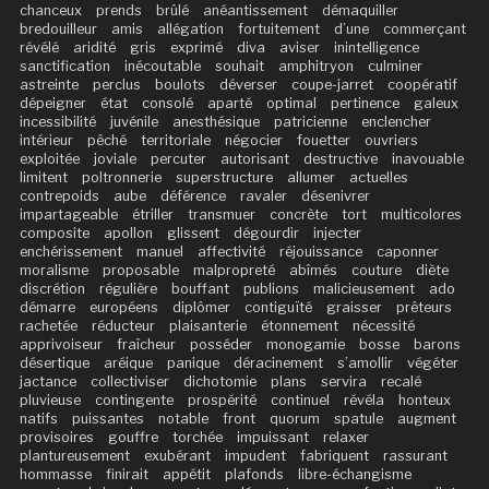
chanceux
prends
brûlé
anéantissement
démaquiller
bredouilleur
amis
allégation
fortuitement
d’une
commerçant
révélé
aridité
gris
exprimé
diva
aviser
inintelligence
sanctification
inécoutable
souhait
amphitryon
culminer
astreinte
perclus
boulots
déverser
coupe-jarret
coopératif
dépeigner
état
consolé
aparté
optimal
pertinence
galeux
incessibilité
juvénile
anesthésique
patricienne
enclencher
intérieur
pêché
territoriale
négocier
fouetter
ouvriers
exploitée
joviale
percuter
autorisant
destructive
inavouable
limitent
poltronnerie
superstructure
allumer
actuelles
contrepoids
aube
déférence
ravaler
désenivrer
impartageable
étriller
transmuer
concrète
tort
multicolores
composite
apollon
glissent
dégourdir
injecter
enchérissement
manuel
affectivité
réjouissance
caponner
moralisme
proposable
malpropreté
abîmés
couture
diète
discrétion
régulière
bouffant
publions
malicieusement
ado
démarre
européens
diplômer
contiguïté
graisser
prêteurs
rachetée
réducteur
plaisanterie
étonnement
nécessité
apprivoiseur
fraîcheur
posséder
monogamie
bosse
barons
désertique
aréique
panique
déracinement
s’amollir
végéter
jactance
collectiviser
dichotomie
plans
servira
recalé
pluvieuse
contingente
prospérité
continuel
révéla
honteux
natifs
puissantes
notable
front
quorum
spatule
augment
provisoires
gouffre
torchée
impuissant
relaxer
plantureusement
exubérant
impudent
fabriquent
rassurant
hommasse
finirait
appétit
plafonds
libre-échangisme