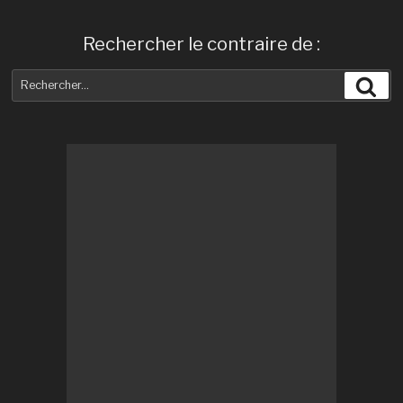
Rechercher le contraire de :
Recherche
Rec
pour
: