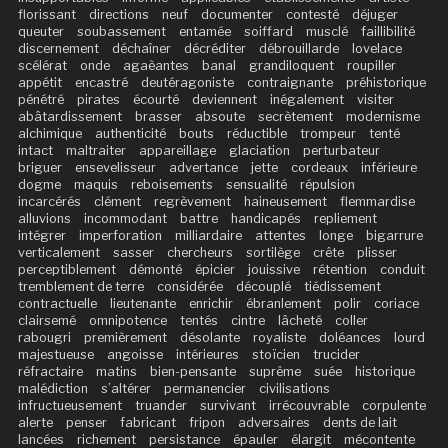
florissant
directions
neuf
documenter
contesté
déjuger
queuter
soubassement
entamée
soiffard
musclé
faillibilité
discernement
déchaîner
décréditer
débrouillarde
lovelace
scélérat
onde
agaèantes
banal
grandiloquent
roupiller
appétit
encastré
deutéragoniste
contraignante
préhistorique
pénétré
pirates
écourté
deviennent
inégalement
visiter
abâtardissement
brasser
absoute
secrètement
modernisme
alchimique
authenticité
bouts
réductible
trompeur
tenté
intact
maltraiter
appareillage
glaciation
perturbateur
briguer
ensevelisseur
advertance
jette
cordeaux
inférieure
dogme
maquis
reboisements
sensualité
répulsion
incarcérés
clément
regrèvement
haineusement
flemmardise
alluvions
incommodant
battre
handicapés
repliement
intégrer
imperforation
milliardaire
attentes
longe
bigarrure
verticalement
sasser
chercheurs
sortilège
crête
plisser
perceptiblement
démonté
épicier
jouissive
rétention
conduit
tremblement de terre
considérée
découplé
tiédissement
contractuelle
lieutenante
enrichir
ébranlement
polir
coriace
clairsemé
omnipotence
tentés
cintre
lâcheté
coller
rabougri
premièrement
désolante
royaliste
doléances
lourd
majestueuse
angoisse
intérieures
stoïcien
trucider
réfractaire
matins
bien-pensante
suprême
suée
historique
malédiction
s’altérer
permanencier
civilisations
infructueusement
truander
survivant
irrécouvrable
corpulente
alerte
penser
fabricant
fripon
adversaires
dents de lait
lancées
richement
persistance
épauler
élargit
mécontente