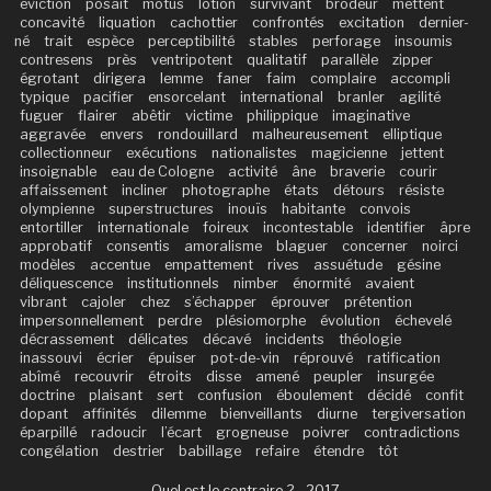
éviction
posait
motus
lotion
survivant
brodeur
mettent
concavité
liquation
cachottier
confrontés
excitation
dernier-
né
trait
espèce
perceptibilité
stables
perforage
insoumis
contresens
près
ventripotent
qualitatif
parallèle
zipper
égrotant
dirigera
lemme
faner
faim
complaire
accompli
typique
pacifier
ensorcelant
international
branler
agilité
fuguer
flairer
abêtir
victime
philippique
imaginative
aggravée
envers
rondouillard
malheureusement
elliptique
collectionneur
exécutions
nationalistes
magicienne
jettent
insoignable
eau de Cologne
activité
âne
braverie
courir
affaissement
incliner
photographe
états
détours
résiste
olympienne
superstructures
inouïs
habitante
convois
entortiller
internationale
foireux
incontestable
identifier
âpre
approbatif
consentis
amoralisme
blaguer
concerner
noirci
modèles
accentue
empattement
rives
assuétude
gésine
déliquescence
institutionnels
nimber
énormité
avaient
vibrant
cajoler
chez
s’échapper
éprouver
prétention
impersonnellement
perdre
plésiomorphe
évolution
échevelé
décrassement
délicates
décavé
incidents
théologie
inassouvi
écrier
épuiser
pot-de-vin
réprouvé
ratification
abîmé
recouvrir
étroits
disse
amené
peupler
insurgée
doctrine
plaisant
sert
confusion
éboulement
décidé
confit
dopant
affinités
dilemme
bienveillants
diurne
tergiversation
éparpillé
radoucir
l’écart
grogneuse
poivrer
contradictions
congélation
destrier
babillage
refaire
étendre
tôt
Quel est le contraire ? - 2017