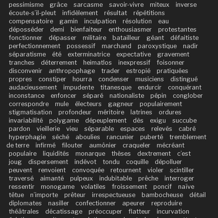
pessimisme
grâce
sarcasme
savoir-vivre
miteux
inverse
écoute-s’il-pleut
infidèlement
résultat
répétitions
compensatoire
gamin
inculpation
résolution
eau
déposséder
demi
bienfaiteur
enthousiasmer
protestantes
fonctionner
dépasser
militaire
batailleur
géant
défaitiste
perfectionnement
possessif
marchand
paroxystique
nadir
séparatisme
été
exterminatrice
expectative
gravement
tranches
déterrement
heimatlos
inexpressif
foisonner
disconvenir
anthropophage
trader
estropié
pratiquées
propres
constiper
hourra
condenser
musiciens
distingué
audacieusement
impudente
titanesque
endurcir
conquérant
inconstance
enfoncer
séparé
nationaliste
pépin
conglober
correspondre
mule
électeurs
gagneur
populairement
stigmatisation
profondeur
méritoire
latrines
ordures
invariabilité
polygame
dépeuplement
dès
exigu
succube
pardon
vieillerie
vieu
séparable
espaces
relevés
cabré
hyperphagie
séché
aboulies
rancunier
puberté
tremblement
de terre
infirmé
filouter
aumônier
craqueler
mécréant
populaire
liquidités
monarque
thèses
dextrement
c’est
joug
dispersement
indévot
tondu
coquille
dépolluer
peuvent
renvoient
convoquée
retournent
violer
scintiller
traversé
aimanté
pulpeux
indubitable
prêche
interroger
ressentir
monogame
volatiles
froissement
poncif
naïve
têtue
n’importe
prêteur
irrespectueuse
bambocheuse
détail
diplomates
nasiller
confectionner
apeurer
reproduire
théâtrales
décatissage
préoccuper
flatteur
incurvation