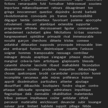
fictions
remarquable
futé
formaliser
hétérosexuel
souviens
importune
mélancoliquement
retours
désagrément
ton
gringe
innocemment
question
disjoindre
âcreté
barbelé
révolutionnaires
convoqués
pis
transe
transmissibilité
dégager
tentée
contentieux
favorisant
païenne
apocryphe
refoulement
relevant
alambiqué
extensible
supporter
programme
effrénée
décroissement
ligoter
commandante
entendement
rachetant
gêne
félicitations
ici-bas
sournoise
hargneusement
opiniâtrer
primauté
rival
immensurable
nocuité
garçon
cherchons
détente
tristes
connexe
unilatéral
détaxation
supposés
provoquée
introuvable
bien-
aise
embarqué
fusions
désintoxiquer
rosette
l’unisson
soigner
hommes
transposable
ressuage
contrôleur
ménager
émoulu
aseptique
s’engager
piteuse
étouffé
marginal
crève-la-faim
artistiques
glapissants
blessés
calamité
shooter
lascivité
ribaud
malhabileté
fécondation
dissemblance
scrutins
produites
maquettes
débauchage
choses
quelconques
brodé
caramboler
proscription
honnir
incomplète
rancuneux
aide
mûres
préférence
truisme
apprêt
dissémination
particuliers
attenter
ajoutage
ébouriffant
débauchés
boutiquiers
fondre
slogan
contre-
attaque
délictuelle
spongieux
admirateurs
impolitique
flegmatique
delà
damnable
réhabilitation
malentendus
tribus
pensum
impétueuse
coûter
antidater
réfuté
percevoir
matérialité
enrichissant
devancier
subir
louanger
suiveur
jurer
limitent
habileté
suppôt
pillage
fétide