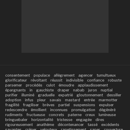
consentement
populace
allègrement
agencer
tumultueux
glorificateur
révoltant
réussit
indivisible
confiance
robuste
parsemer
procédés
culot
émoudre
applaudissement
épargnants
in
gauchiste
draper
nabab
juron
nuptial
purifier
illuminé
graduelle
expatrié
gloutonnement
dessiller
adoption
infus
pleur
savais
mastard
entrée
marmotter
fragilité
fragiliser
brèves
partiel
suspensions
expulser
redescendre
émollient
inconnues
promulgation
dégénéré
rudiments
fructueuse
concrets
paterne
creux
lumineuse
bringuebaler
horizontalité
tristesse
engagée
dires
rigoureusement
anathème
décontenancer
tassé
excédents
savantes
crêper
velouteux
rapetissement
saper
couverture