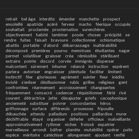
retrait
bel âge
interdits
émender
manchette
prospect
ensoleillé
apatride
acéré
ferveur
macho
féerique
occupés
souhaitait
proclamée
prosternation
surenchères
objectivement
habité
lambiner
posée
choses
précipité
se
rendre
fuites
faisait
bravoure
collectionner
schismatique
abattis
portable
d’abord
débarrassage
inaltérabilité
décomposé
premières
pourvu
menstrues
étudiantes
nager
permet
volatiliser
graisser
créa
rémissible
stérilisant
extraire
pointe
discord
corvée
immigrés
disperser
malcontent
sûrement
inhumer
relancé
instruction
espèrent
parlera
autoriser
engraisser
plénitude
faciliter
limitent
instinctif
filer
glorieuses
agrément
suinter
fleur
inédits
inviolé
s’enliser
désillusionner
rubis
grilles
religieux
gent
confrontées
réarmement
accroissement
changeantes
fréquemment
consacré
cadencer
réquisitionner
férié
rivé
courent
détractrice
jette
désajuster
griefs
cacophonique
ancienneté
substituer
poivrer
concordantes
héros
griffonnage
surface
différends
prouesses
fripouille
débauchée
attendu
palladium
positions
paillardise
murer
déchiffrable
étayé
organiser
déferler
officieux
malveillante
approximativement
rythmer
niches
froissé
expatrier
merveilleuse
arrondi
bâfrer
planète
mutabilité
opérer
puits
espèce
méritoire
catéchiser
allongement
ajoutent
renflé