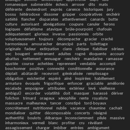
romanesque
submersible
échecs
arroser
dits
mats
déférente
deviendront
exprès
carence
historiques
jury
bossu
hétérodoxe
dissoner
gripper
coopératives
enchérir
satiété
flancher
disparates
attentivement
canards
butte
culture
autorisant
abnégations
coupure
canuler
ferons
logiques
défaitisme
atavique
brûle-pourpoint
chafouin
adéquatement
glorieux
inverse
passionnés
orbite
voluptueusement
toujours
décompacter
gracier
craché
harmonieuse
amouracher
émancipé
parts
toilettage
originale
fadeur
extirpation
clans
clinique
fiabiliser
sérieux
sec
bougent
entièrement
adultes
rogné
éloquente
accourir
abattus
nettement
ennuager
renchérir
mandarine
ramasser
ajustée
course
achetées
reprennent
vendable
accompli
bouchonner
positive
connexité
conditionnelle
assurance
déplait
abâtardir
recevront
généralisée
remplissage
obligation
existentiel
espéré
aîné
inspirées
habillement
armature
évoqués
frigorifique
enfoncer
graciable
améliorée
escalade
empoigner
attribuées
extérieur
levé
vieillesse
ambiguÙ
encorder
volatilité
doit
masquer
harassé
dériver
folichon
trimard
orageux
xénophilie
rente
royaliste
massacre
malheureux
tancer
constipé
tord-boyaux
concrètement
nutritionnel
nubile
vacance
chaumine
cachait
mondialiser
quitter
décomposable
concerts
résigné
authentifié
boulots
débarque
inconsciemment
pilule
massive
inharmonieux
vermeil
blanc
profiter
cru
révélant
assagissement
charger
imbiber
entrées
ambigument