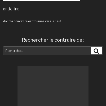
anticlinal
dont la convexité est tournée vers le haut
Rechercher le contraire de :
Recherche
Rec
pour
: