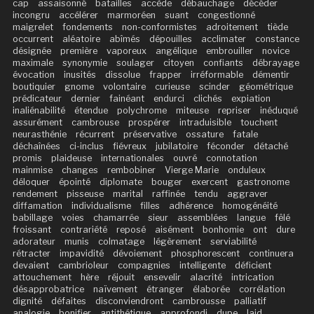
cap
assaisonné
batailles
accède
débauchage
décéder
incongru
accélérer
marmoréen
suant
congestionné
maigrelet
fondements
non-conformistes
adroitement
tiède
occurrent
aléatoire
abîmés
dépouilles
acclimater
constance
désignée
première
vaporeux
angélique
embrouiller
novice
maximale
synonymie
soulager
citoyen
confiants
débrayage
évocation
inusités
dissolue
frapper
irréformable
démentir
boutiquier
gnome
volontaire
curieuse
scinder
géométrique
prédicateur
dernier
fainéant
endurci
clichés
expiation
inaliénabilité
étendue
polychrome
miteuse
repriser
inéduqué
assurément
cambrouse
prospérer
intraduisible
touchent
neurasthénie
récurrent
préservative
ossature
fatale
déchaînées
ci-inclus
fiévreux
jubilatoire
féconder
détaché
promis
plaideuse
internationales
ouvré
connotation
mainmise
changes
rembobiner
Vierge Marie
onduleux
déloquer
épointé
diplomate
bouger
exercent
gastronome
rendement
pisseuse
marital
raffinée
tendu
aggraver
diffamation
individualisme
filles
adhérence
homogénéité
babillage
voies
chamarrée
sieur
assemblées
langue
fêlé
froissant
contrariété
reposé
aisément
bonhomie
ont
dure
adorateur
munis
colmatage
légèrement
serviabilité
rétracter
impavidité
dévoiement
phosphorescent
continuera
devaient
cambrioleur
compagnies
intelligente
déficient
attouchement
hère
réjouit
ensevelir
alacrité
intrication
désapprobatrice
naïvement
étranger
élaborée
corrélation
dignité
défaites
disconviendront
cambrousse
palliatif
analogie
bonifier
antithétique
approfondi
dupe
laid