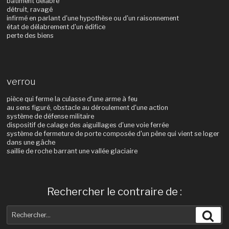
bâtiment délabré
détruit, ravagé
infirmé en parlant d'une hypothèse ou d'un raisonnement
état de délabrement d'un édifice
perte des biens
verrou
pièce qui ferme la culasse d'une arme à feu
au sens figuré, obstacle au déroulement d'une action
système de défense militaire
dispositif de calage des aiguillages d'une voie ferrée
système de fermeture de porte composée d'un pêne qui vient se loger
dans une gâche
saillie de roche barrant une vallée glaciaire
Rechercher le contraire de :
Recherche
Rec
pour
: