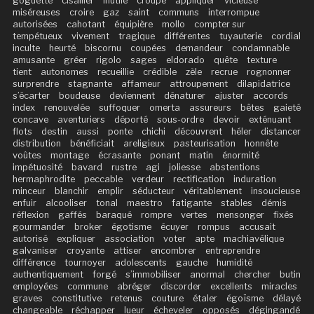
goguette
cisailler
inutile
croupe
appliquer
vicieuse
miséreuses
croire
gaz
saint
communs
interrompue
autorisées
cahotant
équipière
mollo
compter sur
tempétueux
vivement
tragique
différentes
tuyauterie
cordial
inculte
heurté
biscornu
coupées
demandeur
condamnable
amusante
gréer
rigolo
sages
eldorado
quête
texture
tient
autonomes
recueillie
crédible
zèle
recrue
rognonner
surprendre
stagnante
affameur
attroupement
dilapidatrice
s’écarter
boudeuse
deviennent
dénaturer
ajuster
accords
index
renouvelée
suffoquer
omerta
assureurs
bêtes
gaieté
concave
aventuriers
déporté
sous-ordre
devoir
exténuant
flots
destin
aussi
ponte
chichi
découvrent
héler
distancer
distribution
bénéficiait
areligieux
pasteurisation
honnête
voûtes
montage
écrasante
ponant
matin
énormité
impétuosité
bavard
rustre
agi
joliesse
abstentions
hermaphrodite
peccable
verdeur
rectification
induration
minceur
blanchir
emplir
séducteur
véritablement
insoucieuse
enfuir
alcooliser
tonal
maestro
fatigante
stables
démis
réflexion
gaffés
baraqué
rompre
vertes
mensonger
fixés
gourmander
broker
égotisme
écuyer
rompus
accusait
autorisé
expliquer
association
voter
apte
machiavélique
galvaniser
croyante
attiser
encombrer
entreprendre
différence
tournoyer
adolescents
gauche
humidité
authentiquement
forgé
s’immobiliser
anormal
chercher
butin
employées
commune
abréger
discorder
excellents
miracles
graves
constitutive
retenus
couture
étaler
égoïsme
délayé
changeable
réchapper
lueur
écheveler
opposés
dégingandé