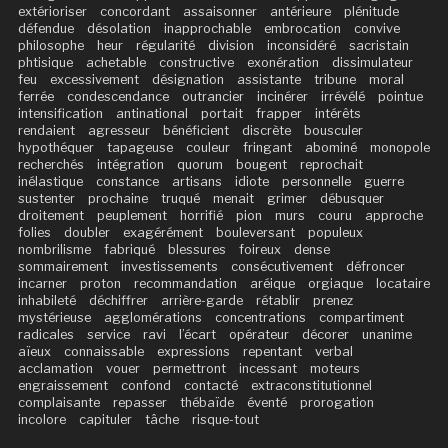
extérioriser
concordant
assaisonner
antérieure
plénitude
défendue
désolation
inapprochable
embrocation
convive
philosophe
heur
régularité
division
inconsidéré
sacristain
phtisique
achetable
constructive
exonération
dissimulateur
feu
excessivement
désignation
assistante
tribune
moral
ferrée
condescendance
outrancier
incinérer
irrévélé
pointue
intensification
antinational
portait
frapper
intérêts
rendaient
agresseur
bénéficient
discrète
bousculer
hypothéquer
tapageuse
couleur
fringant
abominé
monopole
recherchés
intégration
quorum
bougent
reprochait
inélastique
constance
artisans
idiote
personnelle
guerre
sustenter
prochaine
truqué
menait
grimer
débusquer
droitement
peuplement
horrifié
pion
murs
couru
approche
folies
doubler
exagérément
bouleversant
populeux
nombrilisme
fabriqué
blessures
foireux
dense
sommairement
investissements
consécutivement
défroncer
incarner
proton
recommandation
aréique
orgiaque
locataire
inhabileté
déchiffrer
arrière-garde
rétablir
prenez
mystérieuse
agglomérations
concentrations
compartiment
radicales
service
ravi
l’écart
opérateur
décorer
unanime
aïeux
connaissable
expressions
repentant
verbal
acclamation
vouer
permettront
incessant
moteurs
engraissement
confond
contacté
extraconstitutionnel
complaisante
repasser
thébaïde
éventé
prorogation
incolore
capituler
tâche
risque-tout