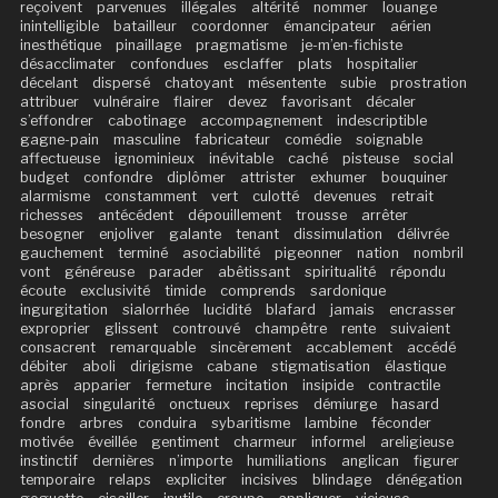
reçoivent
parvenues
illégales
altérité
nommer
louange
inintelligible
batailleur
coordonner
émancipateur
aérien
inesthétique
pinaillage
pragmatisme
je-m’en-fichiste
désacclimater
confondues
esclaffer
plats
hospitalier
décelant
dispersé
chatoyant
mésentente
subie
prostration
attribuer
vulnéraire
flairer
devez
favorisant
décaler
s’effondrer
cabotinage
accompagnement
indescriptible
gagne-pain
masculine
fabricateur
comédie
soignable
affectueuse
ignominieux
inévitable
caché
pisteuse
social
budget
confondre
diplômer
attrister
exhumer
bouquiner
alarmisme
constamment
vert
culotté
devenues
retrait
richesses
antécédent
dépouillement
trousse
arrêter
besogner
enjoliver
galante
tenant
dissimulation
délivrée
gauchement
terminé
asociabilité
pigeonner
nation
nombril
vont
généreuse
parader
abêtissant
spiritualité
répondu
écoute
exclusivité
timide
comprends
sardonique
ingurgitation
sialorrhée
lucidité
blafard
jamais
encrasser
exproprier
glissent
controuvé
champêtre
rente
suivaient
consacrent
remarquable
sincèrement
accablement
accédé
débiter
aboli
dirigisme
cabane
stigmatisation
élastique
après
apparier
fermeture
incitation
insipide
contractile
asocial
singularité
onctueux
reprises
démiurge
hasard
fondre
arbres
conduira
sybaritisme
lambine
féconder
motivée
éveillée
gentiment
charmeur
informel
areligieuse
instinctif
dernières
n’importe
humiliations
anglican
figurer
temporaire
relaps
expliciter
incisives
blindage
dénégation