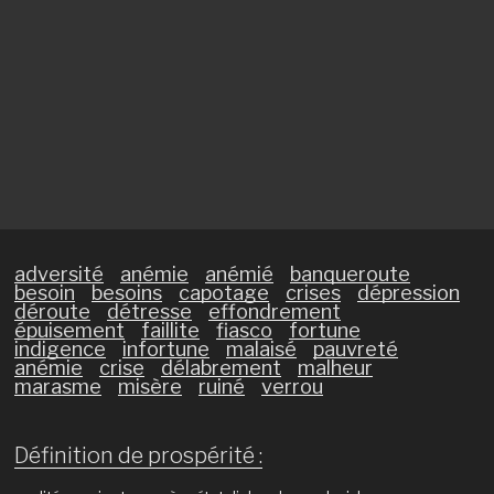
adversité
anémie
anémié
banqueroute
besoin
besoins
capotage
crises
dépression
déroute
détresse
effondrement
épuisement
faillite
fiasco
fortune
indigence
infortune
malaisé
pauvreté
anémie
crise
délabrement
malheur
marasme
misère
ruiné
verrou
Définition de prospérité :