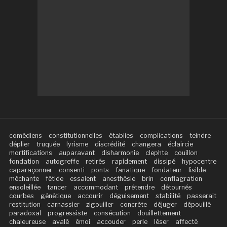
comédiens
constitutionnelles
établies
complications
teindre
déplier
truquée
lyrisme
discrédité
changera
éclaircie
mortifications
auparavant
disharmonie
clephte
couillon
fondation
autogreffe
retirés
rapidement
dissipé
hypocentre
caparaçonner
consenti
ponts
fanatique
fondateur
lisible
méchante
fétide
essaient
anesthésie
brin
conflagration
ensoleillée
tancer
accommodant
prétendre
détournés
courbes
génétique
accourir
déguisement
stabilité
passerait
restitution
carnassier
zigouiller
concrète
déjuger
dépouillé
paradoxal
progressiste
consécution
douillettement
chaleureuse
avalé
émoi
accouder
perle
léser
affecté