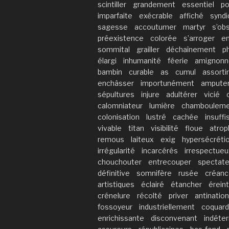
scintiller
grandement
essentiel
po
imparfaite
exécrable
affiché
syndi
sagesse
accoutumer
martyr
s’obs
préexistence
colorée
s’arroger
e
sommital
grailler
déchaînement
p
élargi
inhumanité
féerie
amignonn
bambin
curable
as
cumul
assortir
enchâsser
importunément
ampute
sépultures
injure
adultérer
vicié
calomniateur
lumière
chamboulem
colonisation
lustré
cachée
insuff
vivable
titan
visibilité
floue
atrop
remous
laiteux
exig
hypersécréti
irrégularité
incarcérés
irrespectueu
chouchouter
entrecouper
spectate
définitive
somnifère
rusée
créan
artistiques
éclairé
étancher
érein
crénelure
récolté
priver
antination
fossoyeur
industriellement
coquard
enrichissante
disconvenant
indéte