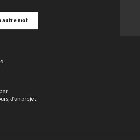
n autre mot
te
uper
urs, d'un projet