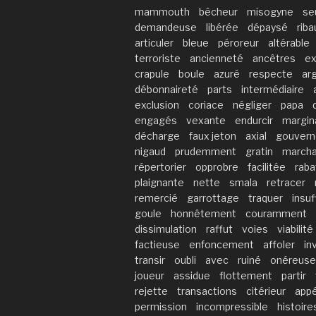
mammouth
bêcheur
misogyne
se
demandeuse
libérée
dépaysé
riba
articuler
bleue
péroreur
altérable
terroriste
ancienneté
ancêtres
ex
crapule
boule
azuré
respecte
ar
débonnaireté
parts
intermédiaire
exclusion
coriace
négliger
papa
engagés
vexante
endurcir
margina
décharge
faux jeton
axial
gouvern
nigaud
prudemment
gratin
march
répertorier
opprobre
facilitée
raba
plaignante
nette
smala
retracer
remercié
garrottage
traquer
insuf
goule
honnêtement
couramment
dissimulation
raffut
voies
viabilité
factieuse
enfoncement
affoler
in
transir
oubli
avec
ruiné
onéreuse
joueur
assidue
flottement
partir
rejette
transactions
citérieur
app
permission
incompressible
histoire