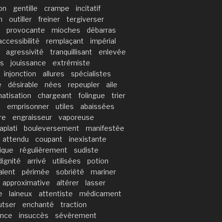
on
gentille
crampe
incitatif
n
outiller
freiner
tergiverser
provocante
mioches
débarras
accessibilité
remplaçant
impérial
agressivité
tranquillisant
enlevée
rs
jouissance
extrémiste
injonction
allures
spécialistes
e
désirable
nées
repeupler
aile
atisation
chargeant
folingue
trier
n
emprisonner
utiles
abaissées
re
engraisseur
vaporeuse
aplati
bouleversement
manifestée
attendu
coupant
inexistante
ique
régulièrement
sudiste
dignité
arrivé
utilisées
potion
alent
périmée
sobriété
mariner
approximative
altérer
lasser
e
laineux
attentiste
médicament
utser
enchanté
traction
ance
insuccès
sévèrement