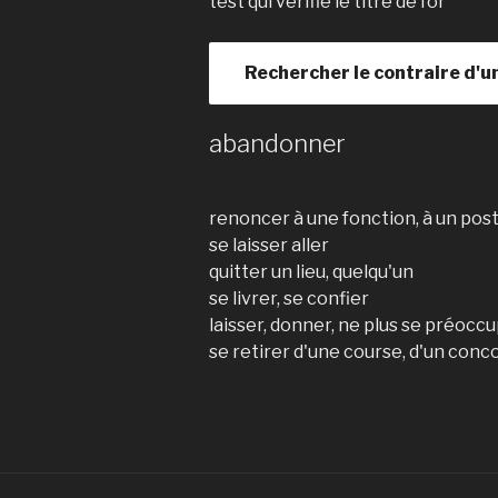
test qui vérifie le titre de l’or
Rechercher le contraire d'u
abandonner
renoncer à une fonction, à un pos
se laisser aller
quitter un lieu, quelqu'un
se livrer, se confier
laisser, donner, ne plus se préocc
se retirer d'une course, d'un conco