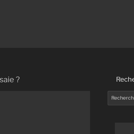
saie ?
Reche
Recherche
pour
: