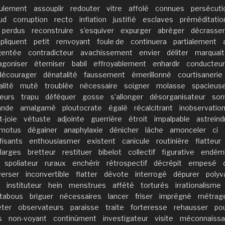
ulement
assouplir
redouter
vitre
affolé
connues
persécuti
ud
corruption
recto
inflation
justifié
esclaves
préméditatio
perdus
reconstruire
s’esquiver
expurger
abréger
décrasser
pliquent
petit
renvoyant
foule de
continuera
partialement
gentée
contradicteur
avachissement
envier
déliter
marquait
agoniser
éterniser
babil
effroyablement
enhardir
conducteu
décourager
dénatalité
faussement
émerillonné
courtisanerie
lité
muté
troublée
nécessaire
soigner
molasse
spacieus
eurs
trapu
déféquer
gosse
s’allonger
désorganisateur
som
ande
amalgamé
ploutocrate
égalé
récalcitrant
inobservatio
t-joie
vétuste
adjointe
guerrière
étroit
impalpable
astreind
motus
dégainer
anaphylaxie
dénicher
lâche
amonceler
ci
fisants
enthousiasmer
existent
canicule
routinière
flatteur
larges
bretteur
restituer
bibelot
collectif
figurative
endém
spoliateur
ruraux
enchérir
rétrospectif
décrépit
empesé
verser
inconvertible
flatter
dévote
interrogé
dépurer
polyv
instituteur
hein
menstrues
affété
torturés
irrationalisme
tabous
briguer
nécessaires
lancer
friser
imprégné
métrag
éter
observateurs
paraisse
traite
forteresse
rehausser
po
s
non-voyant
continûment
investigateur
visite
méconnaiss