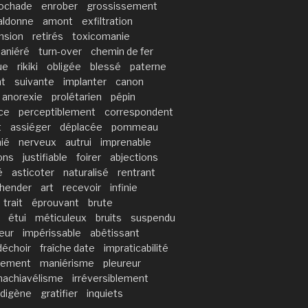
ochade
enrober
grossissement
ldonne
amont
exfiltration
nsion
retirés
toxicomanie
aniéré
turn-over
chemin de fer
ue
rikiki
obligée
blessé
paterne
nt
suivante
implanter
canon
anorexie
prolétarien
pépin
ce
perceptiblement
correspondent
t
assiéger
déplacée
pommeau
ié
nerveux
autrui
imprenable
ions
justifiable
foirer
abjections
é
asticoter
naturalisé
rentrant
hender
art
recevoir
infinie
trait
éprouvant
brute
étui
méticuleux
bruits
suspendu
eur
impérissable
abêtissant
déchoir
fraîche date
impraticabilité
irement
maniérisme
pleureur
achiavélisme
irréversiblement
ndigène
gratifier
inquiets