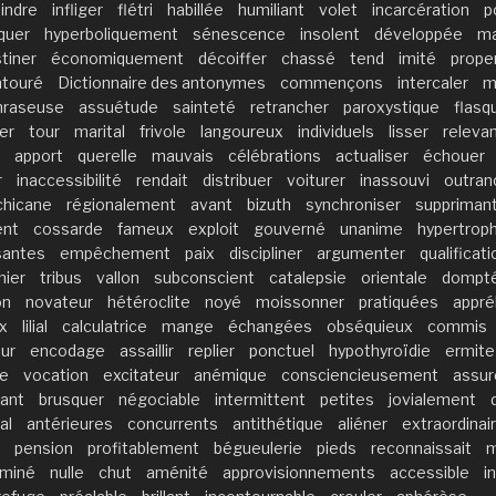
indre
infliger
flétri
habillée
humiliant
volet
incarcération
p
quer
hyperboliquement
sénescence
insolent
développée
ma
tiner
économiquement
décoiffer
chassé
tend
imité
prope
ntouré
Dictionnaire des antonymes
commençons
intercaler
m
hraseuse
assuétude
sainteté
retrancher
paroxystique
flasq
er
tour
marital
frivole
langoureux
individuels
lisser
releva
apport
querelle
mauvais
célébrations
actualiser
échouer
r
inaccessibilité
rendait
distribuer
voiturer
inassouvi
outran
chicane
régionalement
avant
bizuth
synchroniser
suppriman
ent
cossarde
fameux
exploit
gouverné
unanime
hypertroph
isantes
empêchement
paix
discipliner
argumenter
qualificat
hier
tribus
vallon
subconscient
catalepsie
orientale
dompt
on
novateur
hétéroclite
noyé
moissonner
pratiquées
appré
x
lilial
calculatrice
mange
échangées
obséquieux
commis
ur
encodage
assaillir
replier
ponctuel
hypothyroïdie
ermite
ce
vocation
excitateur
anémique
consciencieusement
assur
tant
brusquer
négociable
intermittent
petites
jovialement
al
antérieures
concurrents
antithétique
aliéner
extraordina
pension
profitablement
bégueulerie
pieds
reconnaissait
m
rminé
nulle
chut
aménité
approvisionnements
accessible
i