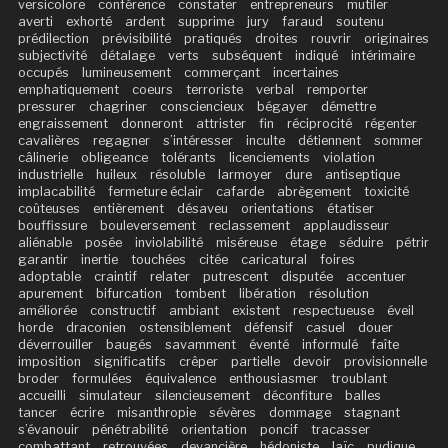
versicolore
conférence
constater
entrepreneurs
mutiler
averti
exhorté
ardent
supprime
jury
faraud
soutenu
prédilection
prévisibilité
pratiqués
droites
rouvrir
originaires
subjectivité
détalage
verts
subséquent
indiqué
intérimaire
occupés
lumineusement
commerçant
incertaines
emphatiquement
coeurs
terroriste
verbal
remporter
pressurer
chagriner
consciencieux
bégayer
démettre
engraissement
donneront
attrister
fin
réciprocité
régenter
cavalières
regagner
s’intéresser
inculte
détiennent
sommer
câlinerie
obligeance
tolérants
licenciements
violation
industrielle
huileux
résoluble
larmoyer
dure
antiseptique
implacabilité
fermeture éclair
cafarde
abrègement
toxicité
coûteuses
entièrement
désaveu
orientations
étatiser
bouffissure
bouleversement
reclassement
applaudisseur
aliénable
posée
inviolabilité
miséreuse
étage
séduire
pétrir
garantir
inertie
touchées
citée
caricatural
foires
adoptable
craintif
relater
putrescent
disputée
accentuer
apurement
bifurcation
tombent
libération
résolution
améliorée
constructif
ambiant
existent
respectueuse
éveil
horde
draconien
ostensiblement
défensif
casuel
douer
déverrouiller
baugés
savamment
éventé
informulé
faîte
imposition
significatifs
crêper
partielle
devoir
provisionnelle
broder
formulées
équivalence
enthousiasmer
troublant
accueilli
simulateur
silencieusement
déconfiture
balles
tancer
écrire
misanthropie
sévères
dommage
stagnant
s’évanouir
pénétrabilité
orientation
poncif
tracasser
combattant
retrouvées
devancière
hédoniste
laïc
pudique