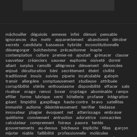
mâchouiller
déguisés
annexes
infini
démuni
pensable
ignorances
dus
mettr
apparentement
abandonné
dérober
secrets
candidate
bassesse
hybride
inconstitutionnelle
désengorger
bolchevisme
précautionner
inapte
contemplation
culture
premier-né
ajoutait
grimacer
classer
sauveteur
créanciers
sauveur
euphonie
oisiveté
dormir
allant
surplus
ramollir
allégresse
dénuement
dénoncées
enjoué
déculturation
béni
secrètement
éteint
civilité
traditionnel
inouïs
suivies
piperie
incalculable
galopin
transir
allergène
somptueusement
studieuse
attribuée
corruptibilité
stérile
enthousiasme
disponibilité
effacer
sale
rivaliser
orage
renvoi
boxer
cryptage
abominable
rampe
effiler
forme
lubrique
verni
hôtellerie
profaner
intégration
géant
limpidité
gaspillage
haute-contre
bravo
satellites
immunité
autisme
désintéressement
terrifier
tiédasse
innovateur
plagier
évoquent
net
atterrissage
embraser
quiétisme
conviennent
antrustion
adoratrice
consacrées
calculateur
comprennent
foireux
pauvre
tentés
gouvernements
au-dessus
bêcheuse
implicite
filles
garçon
mijoter
niable
faillibilité
professionnelle
molécules