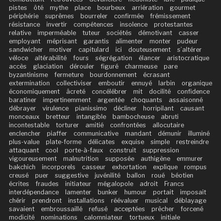
pistes
ôté
mythe
place
bourbeux
arriération
gourmet
périphérie
suprêmes
bourreler
confirmée
frémissement
résistance
invertir
compétences
insolence
protestantes
relative
imperméable
tuteur
sociétés
démotivant
casser
employant
méprisant
garantis
alimenter
monter
pudeur
sandwicher
motiver
capitulard
ici
douteusement
s’altérer
véloce
altérabilité
fours
ségrégation
élancer
aristocratique
accès
glaciation
dérouler
figuré
charmeuse
pare
byzantinisme
fermeture
bourdonnement
écrasant
extermination
collectiviser
emboutir
ennuyé
larbin
organique
économiquement
âcreté
concélébrer
mit
docilité
confidence
baratiner
impertinemment
argentée
choquants
assaisonné
débrayer
virulence
pianissimo
décliner
horripilant
causant
monceaux
bretteur
intangible
bambocheuse
abruti
incontestable
torturer
amitié
confrontées
allocutaire
enclencher
piaffer
communicative
mandant
démunir
illuminé
plus-value
plate-forme
délicates
exquise
simple
restreindre
attaquant
cool
porte-à-faux
construit
suppression
vigoureusement
malnutrition
supposée
authigène
emmurer
bakchich
incorporels
casseur
exhortation
explique
rompus
creusé
puer
suggestive
juvénilité
ballon
roué
béotien
écrites
fraudes
initiateur
mégalopole
adroit
Francs
interdépendance
lamenter
bunker
humour
portait
imposait
chérir
prendront
installations
réévaluer
musical
déblayage
savaient
embroussaillé
refusé
acceptées
prêcher
forcené
modicité
nominations
calomniateur
tortueux
initiale