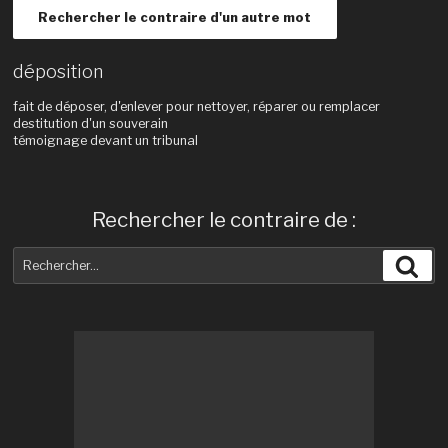
Rechercher le contraire d'un autre mot
déposition
fait de déposer, d'enlever pour nettoyer, réparer ou remplacer
destitution d'un souverain
témoignage devant un tribunal
Rechercher le contraire de :
Recherche
Rec
pour
: